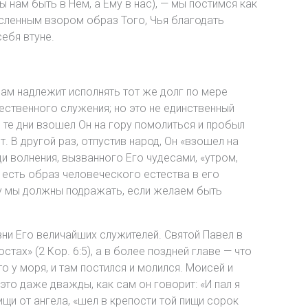
нам быть в Нем, а Ему в нас), — мы постимся как
ысленным взором образ Того, Чья благодать
себя втуне.
 нам надлежит исполнять тот же долг по мере
ественного служения; но это не единственный
 те дни взошел Он на гору помолиться и пробыл
т. В другой раз, отпустив народ, Он «взошел на
ди волнения, вызванного Его чудесами, «утром,
ш есть образ человеческого естества в его
у мы должны подражать, если желаем быть
ни Его величайших служителей. Святой Павел в
тах» (2 Кор. 6:5), а в более поздней главе — что
то у моря, и там постился и молился. Моисей и
то даже дважды, как сам он говорит: «И пал я
пищи от ангела, «шел в крепости той пищи сорок