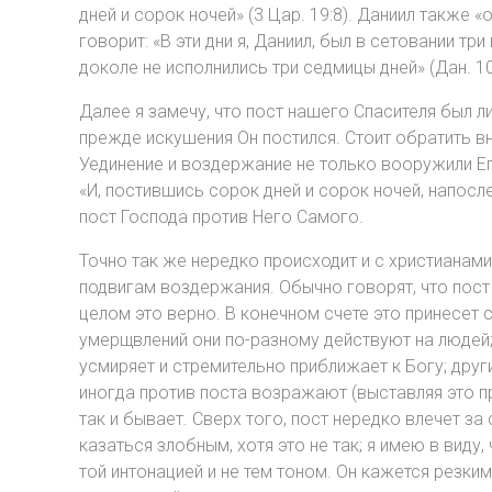
дней и сорок ночей» (3 Цар. 19:8). Даниил также «
говорит: «В эти дни я, Даниил, был в сетовании тр
доколе не исполнились три седмицы дней» (Дан. 10
Далее я замечу, что пост нашего Спасителя был 
прежде искушения Он постился. Стоит обратить вн
Уединение и воздержание не только вооружили Его
«И, постившись сорок дней и сорок ночей, напосле
пост Господа против Него Самого.
Точно так же нередко происходит и с христианами
подвигам воздержания. Обычно говорят, что пост 
целом это верно. В конечном счете это принесет с
умерщвлений они по-разному действуют на людей;
усмиряет и стремительно приближает к Богу; дру
иногда против поста возражают (выставляя это п
так и бывает. Сверх того, пост нередко влечет за
казаться злобным, хотя это не так; я имею в виду,
той интонацией и не тем тоном. Он кажется резким