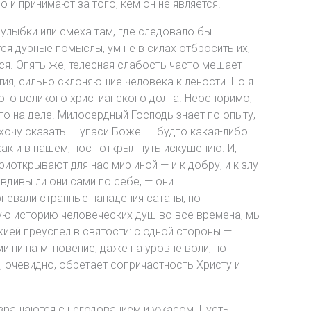
 принимают за того, кем он не является.
улыбки или смеха там, где следовало бы
я дурные помыслы, ум не в силах отбросить их,
ься. Опять же, телесная слабость часто мешает
тия, сильно склоняющие человека к лености. Но я
ого великого христианского долга. Неоспоримо,
то на деле. Милосердный Господь знает по опыту,
е хочу сказать — упаси Боже! — будто какая-либо
ак и в нашем, пост открыл путь искушению. И,
открывают для нас мир иной — и к добру, и к злу
вдивы ли они сами по себе, — они
рпевали странные нападения сатаны, но
ную историю человеческих душ во все времена, мы
жией преуспел в святости: с одной стороны —
и ни на мгновение, даже на уровне воли, но
, очевидно, обретает сопричастность Христу и
вращаются с негодованием и ужасом. Пусть,