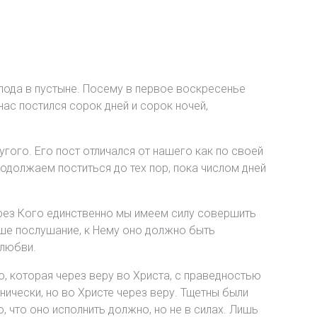
пода в пустыне. Посему в первое воскресенье
ас постился сорок дней и сорок ночей,
угого. Его пост отличался от нашего как по своей
продолжаем поститься до тех пор, пока числом дней
 через Кого единственно мы имеем силу совершить
наше послушание, к Нему оно должно быть
 любви.
ю, которая через веру во Христа, с праведностью
нически, но во Христе через веру. Тщетны были
, что оно исполнить должно, но не в силах. Лишь