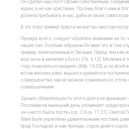
Он сделал наш пост Своим собственным, соединив
иудеи, а не как христиане. Посему благо нам в 
должна пребывать в нас, дабы в своих самоогранич
В эту пору пример Христа может во многом посл
Прежде всего, следует обратить внимание на то, 
наших сил. Особым образом Он явил это в том сл
пример, запечатленный в Писании. Перед тем как 
всю ночь в молитве к Богу» (Лк. 6:12). Молитва в
гору помолиться наедине» (Мф. 14:23), и, по всей
встав весьма рано, вышел и удалился в пустынное 
совершенстве, мы не можем сомневаться: столь 
совершенными.
Однако обязательность этого долга не вызывает 
Послании на нынешний день упоминает среди прочих
он «часто был в посте» (ср. 2 Кор. 11:27). Святой
Илия были укреплены удивительными постами, равн
пред Господом, и, как прежде, сорок дней и сорок 