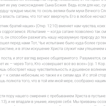
авит их уму снисхождение Сына Божия. Ведь если для нас, 
дцу чуждые мысли, то сколь велики были муки Вечного Слов
о власть сатаны, что тот мог ввергнуть Его в любое несчас
ник братий наших» (Откр. 12:10) вменяет нам чувства, коих
 содрогаемся. Испытание — когда сатане позволено так с
го, он способен разжигать нашу неразумную природу до тех
рошел перед нами Тот, Чье испытание было куда более гроз
 Поистине, и в этом искушение Христа служит нам утешением
поста, и этот взгляд вернее общепринятого. Разумеется, с
их — через Того, Кто «совершает всё во всех» (ср. 1 Кор. 
 лишь обостряет нашу чувствительность и душевное волнени
 — к силам небесным, но также и к силам ада. И с этой сто
ишь полнота того, что в той или иной мере, сообразно наш
ести пору нашего смирения с пребыванием Христа в пустыне
13), и не впадали в уныние, изнуряя себя. Мы призваны осоз