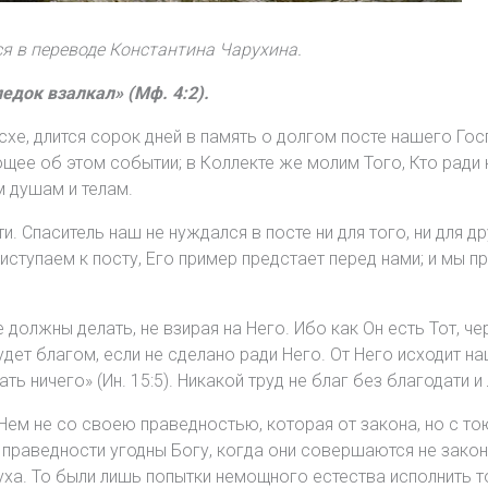
ся в переводе Константина Чарухина.
едок взалкал» (Мф. 4:2).
е, длится сорок дней в память о долгом посте нашего Гос
ее об этом событии; в Коллекте же молим Того, Кто ради н
 душам и телам.
. Спаситель наш не нуждался в посте ни для того, ни для др
приступаем к посту, Его пример предстает перед нами; и мы 
не должны делать, не взирая на Него. Ибо как Он есть Тот,
будет благом, если не сделано ради Него. От Него исходит 
ть ничего» (Ин. 15:5). Никакой труд не благ без благодати и
 Нем не со своею праведностью, которая от закона, но с то
а праведности угодны Богу, когда они совершаются не закон
уха. То были лишь попытки немощного естества исполнить то