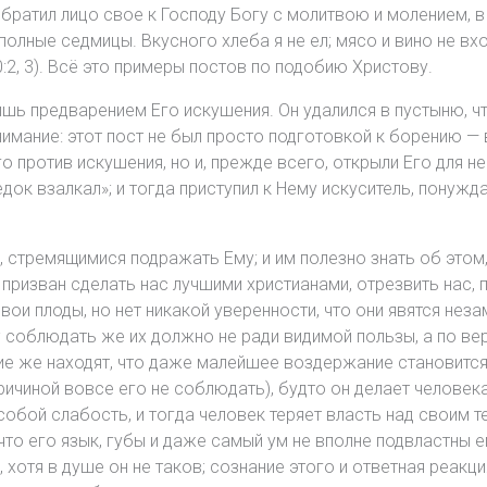
обратил лицо свое к Господу Богу с молитвою и молением, в п
и полные седмицы. Вкусного хлеба я не ел; мясо и вино не вх
:2, 3). Всё это примеры постов по подобию Христову.
лишь предварением Его искушения. Он удалился в пустыню, 
имание: этот пост не был просто подготовкой к борению — 
 против искушения, но и, прежде всего, открыли Его для н
док взалкал»; и тогда приступил к Нему искуситель, понужд
, стремящимися подражать Ему; и им полезно знать об этом, 
призван сделать нас лучшими христианами, отрезвить нас, 
вои плоды, но нет никакой уверенности, что они явятся нез
 соблюдать же их должно не ради видимой пользы, а по ве
гие же находят, что даже малейшее воздержание становится
ричиной вовсе его не соблюдать), будто он делает человек
 собой слабость, и тогда человек теряет власть над своим 
 что его язык, губы и даже самый ум не вполне подвластны ем
, хотя в душе он не таков; сознание этого и ответная реакц