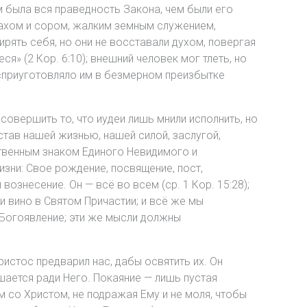
ем была вся праведность Закона, чем были его
прахом и сором, жалким земным служением,
рять себя, но они не восставали духом, повергая
ся» (2 Кор. 6:10); внешний человек мог тлеть, но
 не «приуготовляло им в безмерном преизбытке
совершить то, что иудеи лишь мнили исполнить, но
став нашей жизнью, нашей силой, заслугой,
ственным знаком Единого Невидимого и
зни: Свое рождение, посвящение, пост,
ознесение. Он — всё во всем (ср. 1 Кор. 15:28);
и вино в Святом Причастии; и всё же мы
 Богоявление; эти же мысли должны
ристос предварил нас, дабы освятить их. Он
ршается ради Него. Покаяние — лишь пустая
м со Христом, не подражая Ему и не моля, чтобы