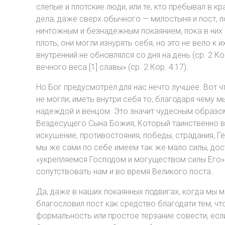
слепые и плотские люди, или те, кто пребывал в к
дела, даже сверх обычного — милостыня и пост, п
ничтожным и безнадежным покаянием, пока в них н
плоть; они могли изнурять себя, но это не вело к 
внутренний не обновлялся со дня на день (ср. 2 Ко
вечного веса [1] славы» (ср. 2 Кор. 4:17).
Но Бог предусмотрел для нас нечто лучшее. Вот ч
не могли; иметь внутри себя то, благодаря чему 
надеждой и венцом. Это значит чудесным образо
Вездесущего Сына Божия, Который таинственно в
искушение, противостояния, победы, страдания, Ге
мы же сами по себе имеем так же мало силы, дост
«укрепляемся Господом и могуществом силы Его» 
сопутствовать нам и во время Великого поста.
Да, даже в наших покаянных подвигах, когда мы м
благословил пост как средство благодати тем, чт
формальность или простое терзание совести, если