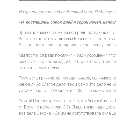
Из цикла проповедей на Великий пост. Публикует
«И, постившись сорок дней и сорок ночей, напосл
Время покаянного смирения, предшествующее Пасх
Великого поста, мы слышим Евангелие, повествующ
благословить наше воздержание на пользу нашим
Мы постимся ради покаяния и ради укрощения плоти
силе, так и по своей задаче. И все же, когда мы 
не сравняемся с Ним.
Тому есть причина: по правде говоря, мы ничего 
какое-либо благое дело, так и само это дело не 
устремлено. Он говорит: «Без Меня не можете дела
Святой Павел отрекся от всего, чтобы «найтись в
от Бога по вере» (Флп. 3:9). Лишь тогда наши дел
все дела Закона, ибо им не сопутствовала сила Д