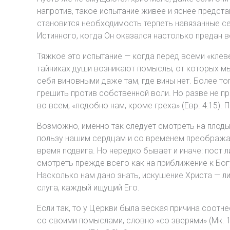
напротив, такое испытание живее и яснее предст
становится необходимость терпеть навязанные сер
Истинного, когда Он оказался настолько предан в
Тяжкое это испытание — когда перед всеми «клевет
тайниках души возникают помыслы, от которых мы
себя виновными даже там, где вины нет. Более то
грешить против собственной воли. Но разве не п
во всем, «подобно нам, кроме греха» (Евр. 4:15).
Возможно, именно так следует смотреть на плоды 
пользу нашим сердцам и со временем преображает 
время подвига. Но нередко бывает и иначе: пост
смотреть прежде всего как на приближение к Богу
Насколько нам дано знать, искушение Христа — л
слуга, каждый ищущий Его.
Если так, то у Церкви была веская причина соотн
со своими помыслами, словно «со зверями» (Мк. 1: