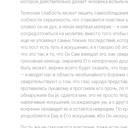
которое действительно делает человека вспыльчи
Телесная слабость может лишить самообладания 
соблюсти серьезность, что становится поистине м
словно он не дух, а некая мертвая материя — и о
сосредоточиться на молитве, вместо того чтобы с
еще не упомянул самых тяжких последствий, кот
что пост есть путь к искушению, и я говорю об э
что это так; и то, что Он Сам изведал это, как св
греховная немощь омрачила Его непорочную душу; 
быть может, вернее всего будет сказать, что по
— и вводят нас в область необычайного борения с
свидетельствуют о том, что глас народа предста
противились лукавому и прогоняли его прочь, по 
обнаружили бы (и, сдается мне, это не просто тео
навязчивые искушения, осаждающие ум, а с другой
искренне ненавидит их и остается невредим. По к
уподобляется Ему в Его искушении, ибо Он «искушен
Пусть же не смущаются христиане, даже если он