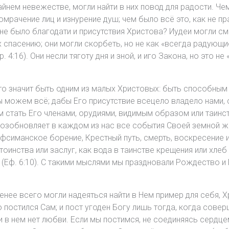
райнем невежестве, могли найти в них повод для радости. Ч
омрачение лиц и изнурение душ; чем было всё это, как не 
е было благодати и присутствия Христова? Иудеи могли сми
их спасению; они могли скорбеть, но не как «всегда радующие
р. 4:16). Они несли тяготу дня и зной, и иго Закона, но это
то значит быть одним из малых Христовых: быть способным 
мы можем всё; дабы Его присутствие всецело владело нами, 
м стать Его членами, орудиями, видимым образом или таин
озобновляет в каждом из нас все события Своей земной жи
фсиманское борение, Крестный путь, смерть, воскресение и в
оинства или заслуг, как вода в таинстве крещения или хлеб 
(Еф. 6:10). С такими мыслями мы праздновали Рождество и
енее всего могли надеяться найти в Нем пример для себя, Х
о постился Сам; и пост угоден Богу лишь тогда, когда сове
 в нем нет любви. Если мы постимся, не соединяясь сердце