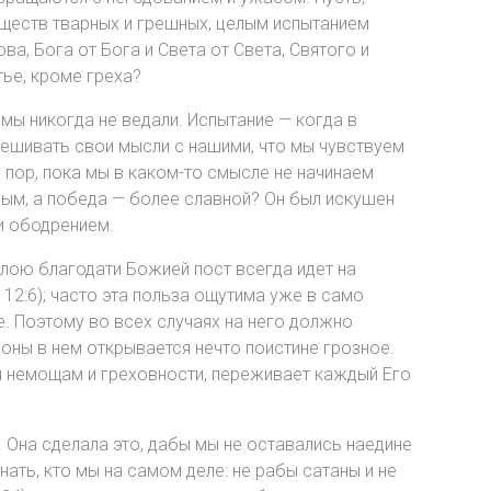
существ тварных и грешных, целым испытанием
а, Бога от Бога и Света от Света, Святого и
тье, кроме греха?
 мы никогда не ведали. Испытание — когда в
мешивать свои мысли с нашими, что мы чувствуем
 пор, пока мы в каком-то смысле не начинаем
ным, а победа — более славной? Он был искушен
 и ободрением.
илою благодати Божией пост всегда идет на
12:6); часто эта польза ощутима уже в само
е. Поэтому во всех случаях на него должно
роны в нем открывается нечто поистине грозное.
им немощам и греховности, переживает каждый Его
. Она сделала это, дабы мы не оставались наедине
нать, кто мы на самом деле: не рабы сатаны и не