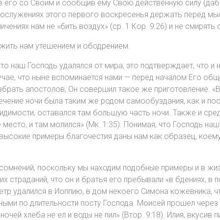
 его со Своим и сообщив ему Свою действенную силу (дабы 
богослужениях этого первого воскресенья держать перед м
ениях нам не «бить воздух» (ср. 1 Кор. 9:26) и не смирять 
ужить нам утешением и ободрением.
что наш Господь удалялся от мира; это подтверждает, что и
учае, что ныне вспоминается нами — перед началом Его общ
избрать апостолов, Он совершил такое же приготовление. «В
 течение ночи была таким же родом самообуздания, как и пос
 видимости, оставался там большую часть ночи. Также и сре
место, и там молился» (Мк. 1:35). Понимая, что Господь на
высокие примеры благочестия даны нам как образец, коем
сомнений, поскольку мы находим подобные примеры и в жиз
 страданий, что он и братья его пребывали «в бдениях, в пос
 Петр удалился в Иоппию, в дом некоего Симона кожевника, ч
ыми по длительности посту Господа. Моисей прошел через э
ночей хлеба не ел и воды не пил» (Втор. 9:18). Илия, вкусив 