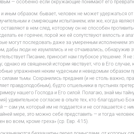
вым — особенно если окружающие понимают его превратно и
и иным образом: бывает, человек не может удержаться от 
учительным и смиряющим испытанием; или же, когда являютс
ни оставляют в нем след, которому он не способен противит
делать ее горячее; порой же ей сопутствуют вялость и апа
орые могут последовать даже за умеренным исполнением эт
том, дабы люди не изумлялись и не отчаивались, обнаружив э
идетельствует Писание, приносит нам глубокое утешение. Я н
однако из священной истории явствует, что в Его случае, к
добные упражнения неким чудесным и неведомым образом при
 силами тьмы. Сохранились предания (и не столь важно, пра
вляет правдоподобным), будто отшельники в пустынях прете
примеру нашего Господа и Его силой. Полагаю, знай мы тай
рия) удивительное согласие в опыте тех, кто благодатью Бо
 — сам ум, который им не поддается и не соглашается с ним
райней мере, это можно себе представить — и тогда человек
 во всем, кроме греха» (ср. Евр. 4:15).
и оказываются беззащитны перед помыслами, от которых от