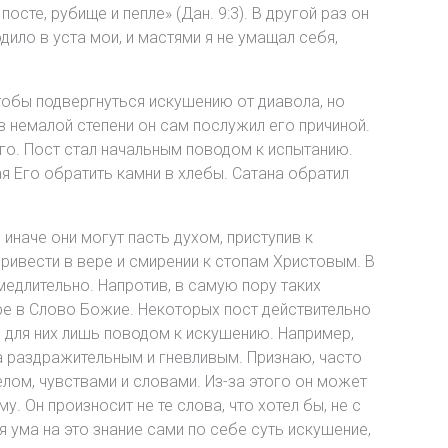
осте, рубище и пепле» (Дан. 9:3). В другой раз он
одило в уста мои, и мастями я не умащал себя,
чтобы подвергнуться искушению от диавола, но
в немалой степени он сам послужил его причиной.
его. Пост стал начальным поводом к испытанию.
ая Его обратить камни в хлебы. Сатана обратил
иначе они могут пасть духом, приступив к
привести в вере и смирении к стопам Христовым. В
амедлительно. Напротив, в самую пору таких
ре в Слово Божие. Некоторых пост действительно
 для них лишь поводом к искушению. Например,
а раздражительным и гневливым. Признаю, часто
телом, чувствами и словами. Из-за этого он может
у. Он произносит не те слова, что хотел бы, не с
ия ума на это знание сами по себе суть искушение,