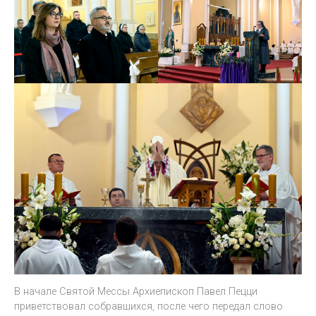
В начале Святой Мессы Архиепископ Павел Пецци
приветствовал собравшихся, после чего передал слово