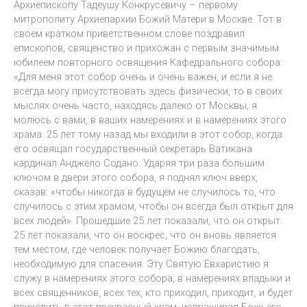
Архиепископу Тадеушу Конкрусевичу – первому
митрополиту Архиепархии Божий Матери в Москве. Тот в
своем кратком приветственном слове поздравил
епископов, священство и прихожан с первым значимым
юбилеем повторного освящения Кафедрального собора:
«Для меня этот собор очень и очень важен, и если я не
всегда могу присутствовать здесь физически, то в своих
мыслях очень часто, находясь далеко от Москвы, я
молюсь с вами, в ваших намерениях и в намерениях этого
храма. 25 лет тому назад мы входили в этот собор, когда
его освящал государственный секретарь Ватикана
кардинал Анджело Содано. Ударяя три раза большим
ключом в двери этого собора, я поднял ключ вверх,
сказав: «чтобы никогда в будущем не случилось то, что
случилось с этим храмом, чтобы он всегда был открыт для
всех людей». Прошедшие 25 лет показали, что он открыт.
25 лет показали, что он воскрес, что он вновь является
тем местом, где человек получает Божию благодать,
необходимую для спасения. Эту Святую Евхаристию я
служу в намерениях этого собора, в намерениях владыки и
всех священников, всех тех, кто приходил, приходит, и будет