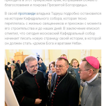
приходить в этот прекрасный храм, испрашивая Божьего
благословения и покрова Пресвятой Богородицы».
В своей
проповеди
владыка Тадеуш подробно остановился
на истории Кафедрального собора, которая тесно
переплелась с жизнью священников и прихожан с момента
его строительства и до наших дней. В заключение епископ
отметил, что сегодня московский Кафедральный собор
начинает писать новую страницу своей истории, в которой
он должен стать «домом Бога и вратами Неба».