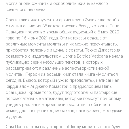
могла вновь оживить и освободить жизнь каждого
крещеного человека.
Среди таких инструментов архиепископ Физикелла особо
отметил серию из 38 катехетических бесед, которые Папа
Франциск провел во время общих аудиенций с 6 мая 2020
года по 16 июня 2021 года. Эти катехезы освещают
различные моменты молитвы и их можно перечитывать,
приобретая полезные и ценные советы. Также Дикастерия
совместно с издательством Libreria Editrice Vaticana начала
публикацию серии небольших текстов, в которых
рассматриваются различные аспекты христианской
молитвы. Первой из восьми книг стала книга «Молиться
сегодня. Вызов, который нужно преодолеть», написанная
кардиналом Анджело Комастри с предисловием Папы
Франциска. Кроме того, будут подготовлены пастырские
вспомогательные материалы, которые помогут по-новому
увидеть различные проявления молитвы в общине, в
семье, для священников, монахинь, санктуариев, молодежи
и других.
Сам Папа в этом году откроет «Школу молитвы»: это будут