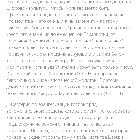
жизни, и «прежде всего, научиться молиться сегодня, в век
цифровой культуры, чтобы молитва могла быть
эффективной и плодотворной». Архиепископ напомнил,
что молитва – это очень личный момент, и поэтому
существует большое многообразие молитвы: от быстрого
крестного знамения до ежедневной Евхаристии, от
рассеянной молитвы до созерцательной, наполненной
слезами боли. Главное в молитве — это именно личные
исключительные отношения верующего с самим Богом,
которые отличают нашу веру. Всем нам нужно учиться
молиться, и истинным Учителем может быть только Иисус,
Сын Божий, который молитвой «Отче Наш» произвел
революцию в мире человеческой молитвы. Поэтому
девизом и лейтмотивом этого года станут слова учеников,
обращенные к Иисусу: «Научи нас молиться» (Лк 11, 1).
Дикастерия по евангелизации готовит ряд
вспомогательных средств, которые смогут использовать
христианские общины и отдельные верующие. Эти
предложения не заменяют инициативы отдельных
поместных Церквей, но скорее это инструменты, которые
призваны содействовать тому, чтобы молитва Церкви