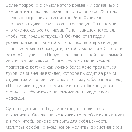
Более подробно о смысле этого времени и связанных с
ним инициативах рассказал на состоявшейся 23 января
пресс-конференции архиепископ Рино Физикелла,
пропрефект Дикастерии по евангелизации. Он напомнил,
что уже несколько лет назад Папа Франциск пожелал,
чтобы год, предшествующий Юбилею, стал годом
усиленной молитвы, чтобы наши сердца открылись для
принятия Божьей благодати, и чтобы молитва «Отче наш»,
которой научил нас Иисус, стала жизненной программой
каждого христианина. Благодаря этой молитвенной
подготовке должно как можно более ясно проявиться
духовное значение Юбилея, которое выходит за рамки
отдельных мероприятий. Следуя девизу Юбилейного года,
«Паломники надежды», мы все и наши общины должны
осознать себя именно паломниками и свидетелями
надежды.
Суть предстоящего Года молитвы, как подчеркнул
архиепископ Физикелла, не в каких-то особых инициативах,
а в том, чтобы заново открыть для себя ценность
молитвы, особенно ежедневной молитвы в христианской