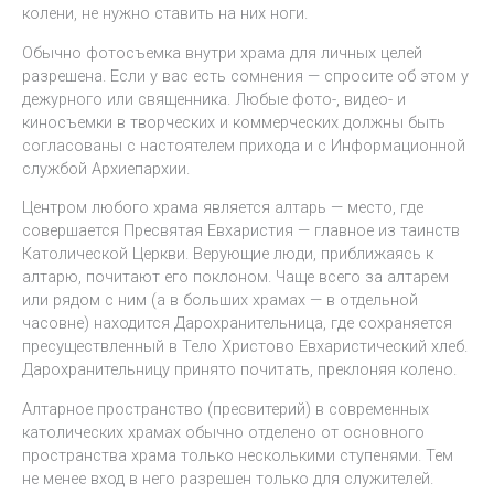
колени, не нужно ставить на них ноги.
Обычно фотосъемка внутри храма для личных целей
разрешена. Если у вас есть сомнения — спросите об этом у
дежурного или священника. Любые фото-, видео- и
киносъемки в творческих и коммерческих должны быть
согласованы с настоятелем прихода и с Информационной
службой Архиепархии.
Центром любого храма является алтарь — место, где
совершается Пресвятая Евхаристия — главное из таинств
Католической Церкви. Верующие люди, приближаясь к
алтарю, почитают его поклоном. Чаще всего за алтарем
или рядом с ним (а в больших храмах — в отдельной
часовне) находится Дарохранительница, где сохраняется
пресуществленный в Тело Христово Евхаристический хлеб.
Дарохранительницу принято почитать, преклоняя колено.
Алтарное пространство (пресвитерий) в современных
католических храмах обычно отделено от основного
пространства храма только несколькими ступенями. Тем
не менее вход в него разрешен только для служителей.