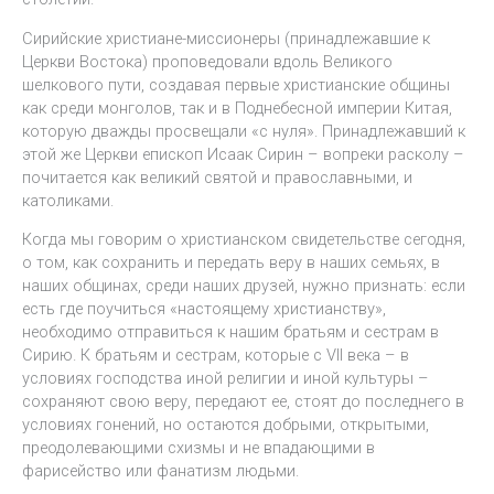
Сирийские христиане-миссионеры (принадлежавшие к
Церкви Востока) проповедовали вдоль Великого
шелкового пути, создавая первые христианские общины
как среди монголов, так и в Поднебесной империи Китая,
которую дважды просвещали «с нуля». Принадлежавший к
этой же Церкви епископ Исаак Сирин – вопреки расколу –
почитается как великий святой и православными, и
католиками.
Когда мы говорим о христианском свидетельстве сегодня,
о том, как сохранить и передать веру в наших семьях, в
наших общинах, среди наших друзей, нужно признать: если
есть где поучиться «настоящему христианству»,
необходимо отправиться к нашим братьям и сестрам в
Сирию. К братьям и сестрам, которые с VII века – в
условиях господства иной религии и иной культуры –
сохраняют свою веру, передают ее, стоят до последнего в
условиях гонений, но остаются добрыми, открытыми,
преодолевающими схизмы и не впадающими в
фарисейство или фанатизм людьми.