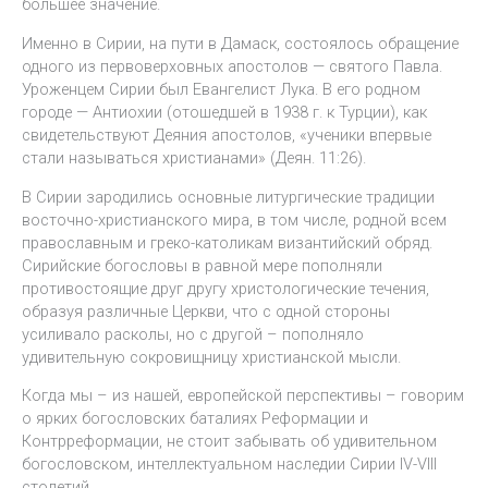
большее значение.
Именно в Сирии, на пути в Дамаск, состоялось обращение
одного из первоверховных апостолов — святого Павла.
Уроженцем Сирии был Евангелист Лука. В его родном
городе — Антиохии (отошедшей в 1938 г. к Турции), как
свидетельствуют Деяния апостолов, «ученики впервые
стали называться христианами» (Деян. 11:26).
В Сирии зародились основные литургические традиции
восточно-христианского мира, в том числе, родной всем
православным и греко-католикам византийский обряд.
Сирийские богословы в равной мере пополняли
противостоящие друг другу христологические течения,
образуя различные Церкви, что с одной стороны
усиливало расколы, но с другой – пополняло
удивительную сокровищницу христианской мысли.
Когда мы – из нашей, европейской перспективы – говорим
о ярких богословских баталиях Реформации и
Контрреформации, не стоит забывать об удивительном
богословском, интеллектуальном наследии Сирии IV-VIII
столетий.