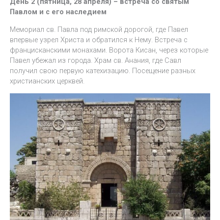
День 2 (пятница, 28 апреля) – встреча со святым
Павлом и с его наследием
Мемориал св. Павла под римской дорогой, где Павел
впервые узрел Христа и обратился к Нему. Встреча с
францисканскими монахами. Ворота Кисан, через которые
Павел убежал из города. Храм св. Анания, где Савл
получил свою первую катехизацию. Посещение разных
христианских церквей.