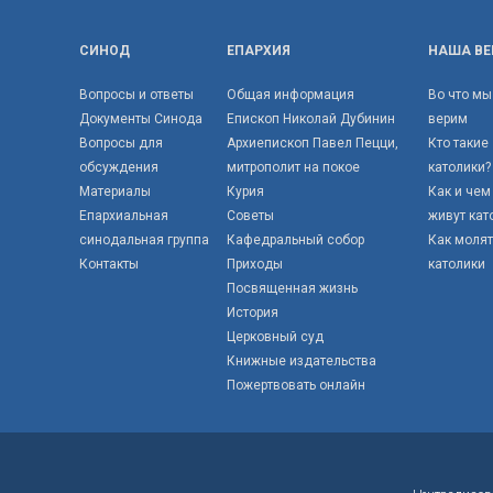
СИНОД
ЕПАРХИЯ
НАША ВЕ
Вопросы и ответы
Общая информация
Во что мы
Документы Синода
Епископ Николай Дубинин
верим
Вопросы для
Архиепископ Павел Пецци,
Кто такие
обсуждения
митрополит на покое
католики?
Материалы
Курия
Как и чем
Епархиальная
Советы
живут кат
синодальная группа
Кафедральный собор
Как моля
Контакты
Приходы
католики
Посвященная жизнь
История
Церковный суд
Книжные издательства
Пожертвовать онлайн