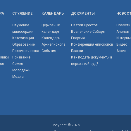
РА
СЛУЖЕНИЕ
КАЛЕНДАРЬ
ДОКУМЕНТЫ
НОВОС
Служение
Церковный
Святой Престол
Новости
милосердия
календарь
Вселенские Соборы
Анонсы
Катехизация
Календарь
Епархия
Интервь
Образование
Архиепископа
Конференция епископов
Видео
Паломничества
События
Бланки
Архив
олики
Призвание
Как подать документы в
тся
Семья
церковный суд?
Молодежь
Медиа
Copyright © 2026