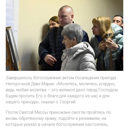
Завершилось богослужение актом посвящения прихода
Непорочной Деве Марии. «Молитесь, молитесь усердно,
ведь любая молитва – это великое дело перед Господом.
Будем просить Его о благе для каждого из нас и для
нашего прихода», сказал о. Георгий.
После Святой Мессы прихожане смогли пройтись по
вновь обретенному храму, подойти к реликвиям, на
которые указал в начале богослужения настоятель,