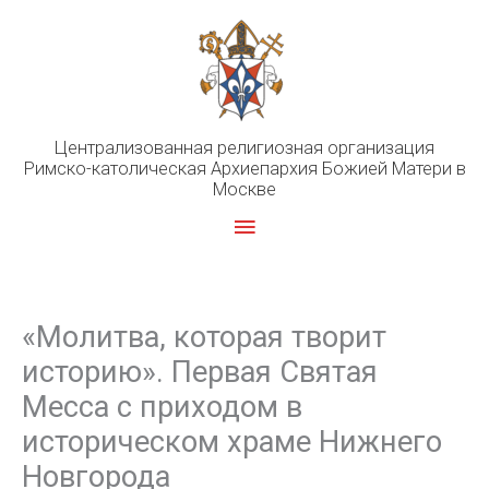
Перейти
к
содержимому
Централизованная религиозная организация
Римско-католическая Архиепархия Божией Матери в
Москве
Главное
меню
«Молитва, которая творит
историю». Первая Святая
Месса с приходом в
историческом храме Нижнего
Новгорода