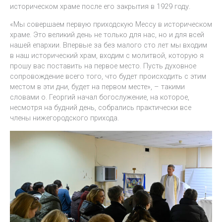
историческом храме после его закрытия в 1929 году.
«Мы совершаем первую приходскую Мессу в историческом
храме. Это великий день не только для нас, но и для всей
нашей епархии. Впервые за без малого сто лет мы входим
в наш исторический храм, входим с молитвой, которую я
прошу вас поставить на первое место. Пусть духовное
сопровождение всего того, что будет происходить с этим
местом в эти дни, будет на первом месте», – такими
словами о. Георгий начал богослужение, на которое,
несмотря на будний день, собрались практически все
члены нижегородского прихода.