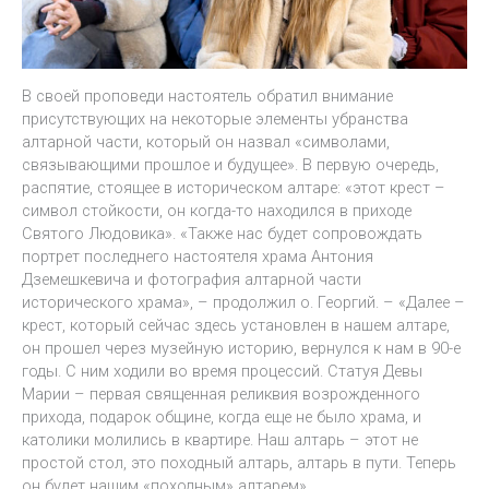
В своей проповеди настоятель обратил внимание
присутствующих на некоторые элементы убранства
алтарной части, который он назвал «символами,
связывающими прошлое и будущее». В первую очередь,
распятие, стоящее в историческом алтаре: «этот крест –
символ стойкости, он когда-то находился в приходе
Святого Людовика». «Также нас будет сопровождать
портрет последнего настоятеля храма Антония
Дземешкевича и фотография алтарной части
исторического храма», – продолжил о. Георгий. – «Далее –
крест, который сейчас здесь установлен в нашем алтаре,
он прошел через музейную историю, вернулся к нам в 90-е
годы. С ним ходили во время процессий. Статуя Девы
Марии – первая священная реликвия возрожденного
прихода, подарок общине, когда еще не было храма, и
католики молились в квартире. Наш алтарь – этот не
простой стол, это походный алтарь, алтарь в пути. Теперь
он будет нашим «походным» алтарем».