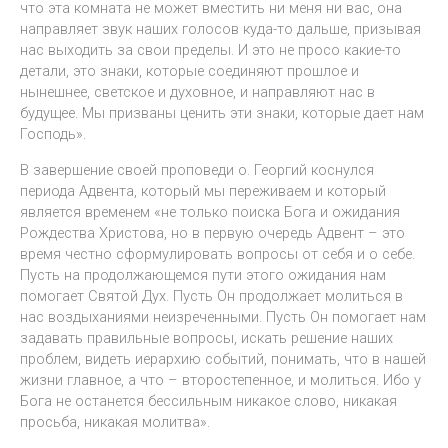
что эта комната не может вместить ни меня ни вас, она
направляет звук наших голосов куда-то дальше, призывая
нас выходить за свои пределы. И это не просо какие-то
детали, это знаки, которые соединяют прошлое и
нынешнее, светское и духовное, и направляют нас в
будущее. Мы призваны ценить эти знаки, которые дает нам
Господь».
В завершение своей проповеди о. Георгий коснулся
периода Адвента, который мы переживаем и который
является временем «не только поиска Бога и ожидания
Рождества Христова, но в первую очередь Адвент – это
время честно сформулировать вопросы от себя и о себе.
Пусть на продолжающемся пути этого ожидания нам
помогает Святой Дух. Пусть Он продолжает молиться в
нас воздыханиями неизреченными. Пусть Он помогает нам
задавать правильные вопросы, искать решение наших
проблем, видеть иерархию событий, понимать, что в нашей
жизни главное, а что – второстепенное, и молиться. Ибо у
Бога не останется бессильным никакое слово, никакая
просьба, никакая молитва».