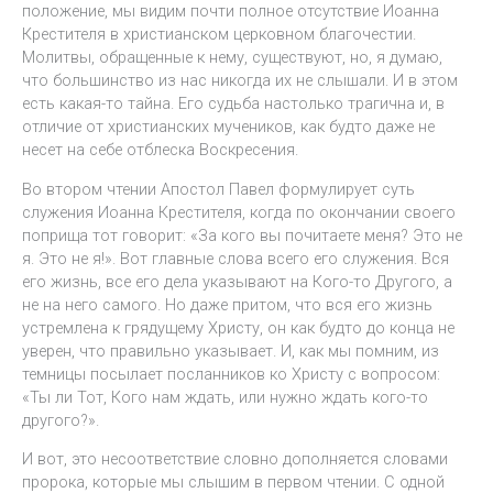
положение, мы видим почти полное отсутствие Иоанна
Крестителя в христианском церковном благочестии.
Молитвы, обращенные к нему, существуют, но, я думаю,
что большинство из нас никогда их не слышали. И в этом
есть какая-то тайна. Его судьба настолько трагична и, в
отличие от христианских мучеников, как будто даже не
несет на себе отблеска Воскресения.
Во втором чтении Апостол Павел формулирует суть
служения Иоанна Крестителя, когда по окончании своего
поприща тот говорит: «За кого вы почитаете меня? Это не
я. Это не я!». Вот главные слова всего его служения. Вся
его жизнь, все его дела указывают на Кого-то Другого, а
не на него самого. Но даже притом, что вся его жизнь
устремлена к грядущему Христу, он как будто до конца не
уверен, что правильно указывает. И, как мы помним, из
темницы посылает посланников ко Христу с вопросом:
«Ты ли Тот, Кого нам ждать, или нужно ждать кого-то
другого?».
И вот, это несоответствие словно дополняется словами
пророка, которые мы слышим в первом чтении. С одной