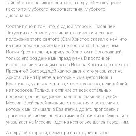
тайной этого великого святого, а с другой – ощущение
какого-то глубокого несоответствия, глубокого
диссонанса.
Состоит оно в том, что, с одной стороны, Писание и
Литургия отчётливо указывают на исключительное
положение этого святого (Сам Христос сказал о нём, что
из всех рождённых жёнами не восставал больше, чем
Иоанн Креститель, и, наряду со Христом и Богородицей,
только его рождение мы празднуем). В восточной
иконографии мы видим всегда Иоанна Крестителя вместе с
Пресвятой Богородицей как тех двоих, кто указывает на
Христа. И имя Предтеча, которым именуется Иоанн
Креститель, указывает на то, что он, конечно, величайший
из пророков. Только, в отличие от всех остальных
пророков, он не предсказывает, а показывает судьбу
Мессии. Всей своей жизнью, от зачатия и рождения, о
которых мы слышали в Евангелии, до его проповеди и
трагической гибели, всеми этими событиями он буквально
указывает на Мессию, идет на несколько шагов перед Ним.
А с другой стороны, несмотря на это уникальное