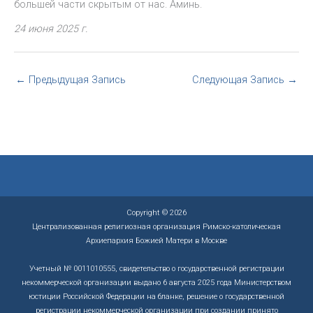
большей части скрытым от нас. Аминь.
24 июня 2025 г.
←
Предыдущая Запись
Следующая Запись
→
Copyright © 2026
Централизованная религиозная организация Римско-католическая
Архиепархия Божией Матери в Москве
Учетный № 0011010555, свидетельство о государственной регистрации
некоммерческой организации выдано 6 августа 2025 года Министерством
юстиции Российской Федерации на бланке, решение о государственной
регистрации некоммерческой организации при создании принято