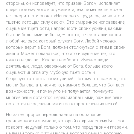
стороны, он исповедует, что призван Богом, исполняет
вверенное ему Богом служение, и, тем не менее, не может
не говорить эти слова: «Напрасно я трудился, ни на что и
тщетно истощал силу свою». Это смиренное исповедание,
ощущение тщетности, напрасности своих усилий, какими
бы они большими ни были, – это то, с чем сталкивается
любой человек, который служит Богу. Любой человек,
который верит в Бога, должен столкнуться с этим в своей
жизни. Может показаться, что это искушение тех, кто
ничего не делает. Как раз наоборот! Именно люди
деятельные, люди, одаренные от Бога, больше всего
ощущают иногда эту глубокую тщетность и
безрезультатность своих усилий. Потому что кажется, что
могли бы сделать намного, намного больше, что Бог дает
возможности, и почему-то не получается, почему-то
многие вещи остаются нереализованными, важные вещи
остаются не сделанными из-за второстепенных вещей.
Но затем пророк переключается на осознание
грандиозности замысла, который открывает ему Бог. Бог
говорит: не думай только о том, что перед твоими глазами,
не думай только о той миссии, которая сейчас, которую