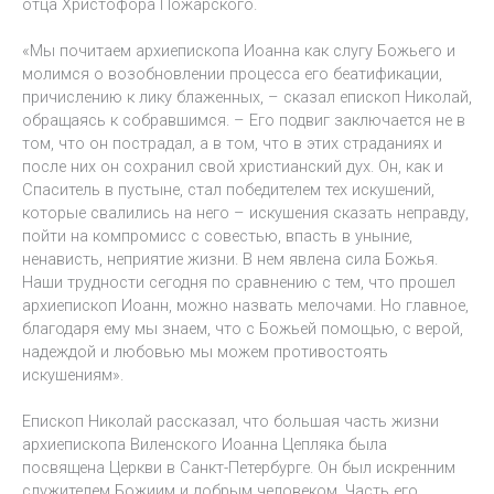
отца Христофора Пожарского.
«Мы почитаем архиепископа Иоанна как слугу Божьего и
молимся о возобновлении процесса его беатификации,
причислению к лику блаженных, – сказал епископ Николай,
обращаясь к собравшимся. – Его подвиг заключается не в
том, что он пострадал, а в том, что в этих страданиях и
после них он сохранил свой христианский дух. Он, как и
Спаситель в пустыне, стал победителем тех искушений,
которые свалились на него – искушения сказать неправду,
пойти на компромисс с совестью, впасть в уныние,
ненависть, неприятие жизни. В нем явлена сила Божья.
Наши трудности сегодня по сравнению с тем, что прошел
архиепископ Иоанн, можно назвать мелочами. Но главное,
благодаря ему мы знаем, что с Божьей помощью, с верой,
надеждой и любовью мы можем противостоять
искушениям».
Епископ Николай рассказал, что большая часть жизни
архиепископа Виленского Иоанна Цепляка была
посвящена Церкви в Санкт-Петербурге. Он был искренним
служителем Божиим и добрым человеком. Часть его