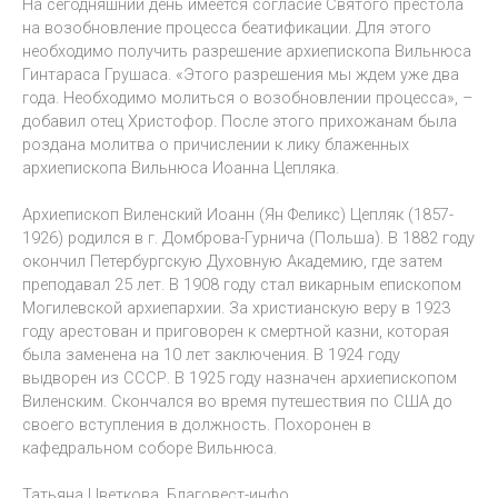
На сегодняшний день имеется согласие Святого престола
на возобновление процесса беатификации. Для этого
необходимо получить разрешение архиепископа Вильнюса
Гинтараса Грушаса. «Этого разрешения мы ждем уже два
года. Необходимо молиться о возобновлении процесса», –
добавил отец Христофор. После этого прихожанам была
роздана молитва о причислении к лику блаженных
архиепископа Вильнюса Иоанна Цепляка.
Архиепископ Виленский Иоанн (Ян Феликс) Цепляк (1857-
1926) родился в г. Домброва-Гурнича (Польша). В 1882 году
окончил Петербургскую Духовную Академию, где затем
преподавал 25 лет. В 1908 году стал викарным епископом
Могилевской архиепархии. За христианскую веру в 1923
году арестован и приговорен к смертной казни, которая
была заменена на 10 лет заключения. В 1924 году
выдворен из СССР. В 1925 году назначен архиепископом
Виленским. Скончался во время путешествия по США до
своего вступления в должность. Похоронен в
кафедральном соборе Вильнюса.
Татьяна Цветкова, Благовест-инфо.