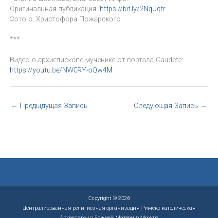
Оригинальная публикация:
https://bit.ly/2NqUqtr
Фото о. Христофора Пожарского
***
Видео о архиепископе-мученике от портала Gaudete:
https://youtu.be/NW0RY-oQw4M
←
Предыдущая Запись
Следующая Запись
→
Copyright © 2026
Централизованная религиозная организация Римско-католическая
Архиепархия Божией Матери в Москве