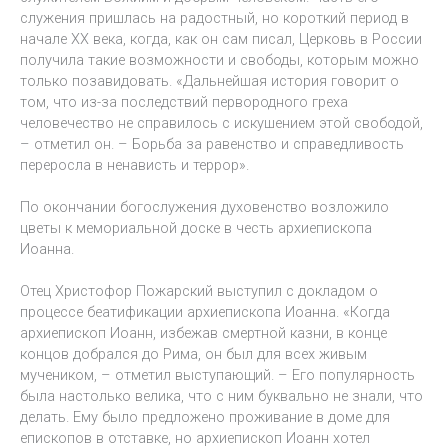
служения пришлась на радостный, но короткий период в
начале XX века, когда, как он сам писал, Церковь в России
получила такие возможности и свободы, которым можно
только позавидовать. «Дальнейшая история говорит о
том, что из-за последствий первородного греха
человечество не справилось с искушением этой свободой,
– отметил он. – Борьба за равенство и справедливость
переросла в ненависть и террор».
По окончании богослужения духовенство возложило
цветы к мемориальной доске в честь архиепископа
Иоанна.
Отец Христофор Пожарский выступил с докладом о
процессе беатификации архиепископа Иоанна. «Когда
архиепископ Иоанн, избежав смертной казни, в конце
концов добрался до Рима, он был для всех живым
мучеником, – отметил выступающий. – Его популярность
была настолько велика, что с ним буквально не знали, что
делать. Ему было предложено проживание в доме для
епископов в отставке, но архиепископ Иоанн хотел