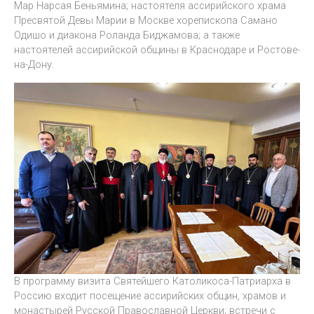
Мар Нарсая Беньямина; настоятеля ассирийского храма
Пресвятой Девы Марии в Москве хорепископа Самано
Одишо и диакона Роланда Биджамова; а также
настоятелей ассирийской общины в Краснодаре и Ростове-
на-Дону.
В программу визита Святейшего Католикоса-Патриарха в
Россию входит посещение ассирийских общин, храмов и
монастырей Русской Православной Церкви; встречи с