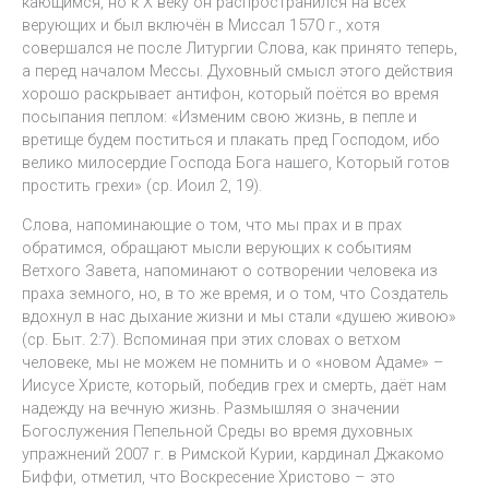
кающимся, но к Х веку он распространился на всех
верующих и был включён в Миссал 1570 г., хотя
совершался не после Литургии Слова, как принято теперь,
а перед началом Мессы. Духовный смысл этого действия
хорошо раскрывает антифон, который поётся во время
посыпания пеплом: «Изменим свою жизнь, в пепле и
вретище будем поститься и плакать пред Господом, ибо
велико милосердие Господа Бога нашего, Который готов
простить грехи» (ср. Иоил 2, 19).
Слова, напоминающие о том, что мы прах и в прах
обратимся, обращают мысли верующих к событиям
Ветхого Завета, напоминают о сотворении человека из
праха земного, но, в то же время, и о том, что Создатель
вдохнул в нас дыхание жизни и мы стали «душею живою»
(ср. Быт. 2:7). Вспоминая при этих словах о ветхом
человеке, мы не можем не помнить и о «новом Адаме» –
Иисусе Христе, который, победив грех и смерть, даёт нам
надежду на вечную жизнь. Размышляя о значении
Богослужения Пепельной Среды во время духовных
упражнений 2007 г. в Римской Курии, кардинал Джакомо
Биффи, отметил, что Воскресение Христово – это