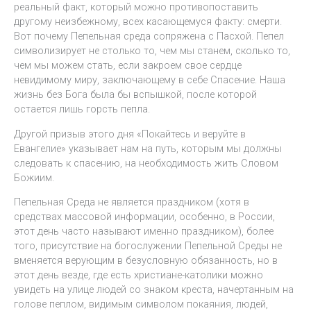
реальный факт, который можно противопоставить
другому неизбежному, всех касающемуся факту: смерти.
Вот почему Пепельная среда сопряжена с Пасхой. Пепел
символизирует не столько то, чем мы станем, сколько то,
чем мы можем стать, если закроем свое сердце
невидимому миру, заключающему в себе Спасение. Наша
жизнь без Бога была бы вспышкой, после которой
остается лишь горсть пепла.
Другой призыв этого дня «Покайтесь и веруйте в
Евангелие» указывает нам на путь, которым мы должны
следовать к спасению, на необходимость жить Словом
Божиим.
Пепельная Среда не является праздником (хотя в
средствах массовой информации, особенно, в России,
этот день часто называют именно праздником), более
того, присутствие на богослужении Пепельной Среды не
вменяется верующим в безусловную обязанность, но в
этот день везде, где есть христиане-католики можно
увидеть на улице людей со знаком креста, начертанным на
голове пеплом, видимым символом покаяния, людей,