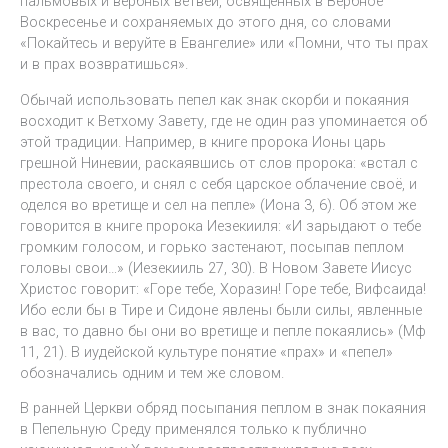
пальмовых и вербных ветвей, освящённых в Вербное
Воскресенье и сохраняемых до этого дня, со словами
«Покайтесь и веруйте в Евангелие» или «Помни, что ты прах
и в прах возвратишься».
Обычай использовать пепел как знак скорби и покаяния
восходит к Ветхому Завету, где не один раз упоминается об
этой традиции. Например, в книге пророка Ионы царь
грешной Ниневии, раскаявшись от слов пророка: «встал с
престола своего, и снял с себя царское облачение своё, и
оделся во вретище и сел на пепле» (Иона 3, 6). Об этом же
говорится в книге пророка Иезекииля: «И зарыдают о тебе
громким голосом, и горько застенают, посыпав пеплом
головы свои…» (Иезекииль 27, 30). В Новом Завете Иисус
Христос говорит: «Горе тебе, Хоразин! Горе тебе, Вифсаида!
Ибо если бы в Тире и Сидоне явлены были силы, явленные
в вас, то давно бы они во вретище и пепле покаялись» (Мф
11, 21). В иудейской культуре понятие «прах» и «пепел»
обозначались одним и тем же словом.
В ранней Церкви обряд посыпания пеплом в знак покаяния
в Пепельную Среду применялся только к публично