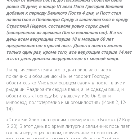
чтобы от начала поста, до Пасхальных событий было
ровно 40 дней, в конце VI века Папа Григорий Великий
добавил к периоду Великого Поста 4 дня, и Пост стал
начинаться в Пепельную Среду и заканчиваться в среду
Страстной Недели, составляя ровно сорок дней
(воскресенья из времени Поста исключаются). В этот
день всем верующим старше 18 и младше 60 лет
предписывается строгий пост. Досыта поесть можно
только один раз, кроме того, все верующие старше 14 лет
в этот день должны воздержаться от мясной пищи.
Литургические чтения этого дня призывают нас к
покаянию и обращению: «Ныне говорит Господь:
обратитесь ко Мне всем сердцем своим в посте, плаче и
рыдании. Раздирайте сердца ваши, а не одежды ваши, и
обратитесь к Господу Богу вашему; ибо Он благ и
милосерд, долготерпелив и многомилостив» (Иоил 2, 12-
14).
«От имени Христова просим: примиритесь с Богом» (2 Кор
5, 20). В этот день во время литургии священник посыпает
головы верующих пеплом, полученным от сожжения