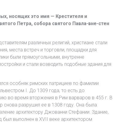
тых, носящих это имя — Крестителя и
вятого Петра, собора святого Павла-вне-стен
ставителям различных религий, христиане стали
ия, места встреч и торговли, площадки для
лики были прямоугольными, внутренне
постройки и стали возводить подобные здания для
дился особняк римских патрициев по фамилии
ьвестром I. До 1309 года, то есть до
ию во время вторжения в Рим варваров в 455 г. В
р снова разрушил ее в 1308 году. Она была
овление архитектору Джованни Стефании. Здание,
д был выполнен в XVII веке архитектором