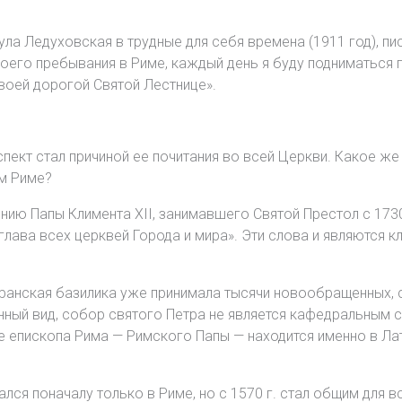
ла Ледуховская в трудные для себя времена (1911 год), пис
моего пребывания в Риме, каждый день я буду подниматься 
своей дорогой Святой Лестнице».
спект стал причиной ее почитания во всей Церкви. Какое ж
м Риме?
ю Папы Климента XII, занимавшего Святой Престол с 1730 п
 глава всех церквей Города и мира». Эти слова и являются 
ранская базилика уже принимала тысячи новообращенных, с
нный вид, собор святого Петра не является кафедральным 
 епископа Рима — Римского Папы — находится именно в Ла
ся поначалу только в Риме, но с 1570 г. стал общим для в