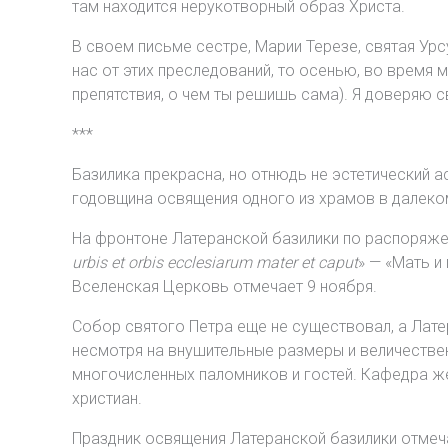
там находится нерукотворный образ Христа.
В своем письме сестре, Марии Терезе, святая Урсу
нас от этих преследований, то осенью, во время 
препятствия, о чем ты решишь сама). Я доверяю 
***
Базилика прекрасна, но отнюдь не эстетический а
годовщина освящения одного из храмов в далеко
На фронтоне Латеранской базилики по распоряжени
urbis et orbis ecclesiarum mater et caput
» — «Мать и
Вселенская Церковь отмечает 9 ноября.
Собор святого Петра еще не существовал, а Лате
несмотря на внушительные размеры и величестве
многочисленных паломников и гостей. Кафедра же
христиан.
Праздник освящения Латеранской базилики отмечал