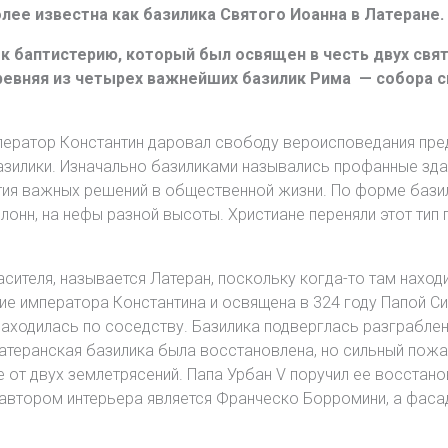
лее известна как базилика Святого Иоанна в Латеране.
 к баптистерию, который был освящен в честь двух свя
ревняя из четырех важнейших базилик Рима — собора с
ператор Константин даровал свободу вероисповедания пред
азилики. Изначально базиликами назывались профанные здан
ятия важных решений в общественной жизни. По форме бази
онн, на нефы разной высоты. Христиане переняли этот тип 
асителя, называется Латеран, поскольку когда-то там нахо
е императора Константина и освящена в 324 году Папой Сил
находилась по соседству. Базилика подверглась разграблен
Латеранская базилика была восстановлена, но сильный пожа
е от двух землетрясений. Папа Урбан V поручил ее восстан
; автором интерьера является Франческо Борромини, а фаса