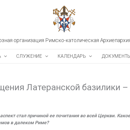
озная организация Римско-католическая Архиепархи
А
СЛУЖЕНИЕ
КАЛЕНДАРЬ
ДОКУМЕНТ
щения Латеранской базилики –
 аспект стал причиной ее почитания во всей Церкви. Как
амов в далеком Риме?