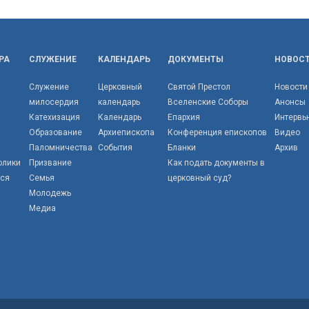
РА
СЛУЖЕНИЕ
КАЛЕНДАРЬ
ДОКУМЕНТЫ
НОВОС
Служение
Церковный
Святой Престол
Новости
милосердия
календарь
Вселенские Соборы
Анонсы
Катехизация
Календарь
Епархия
Интервь
Образование
Архиепископа
Конференция епископов
Видео
Паломничества
События
Бланки
Архив
олики
Призвание
Как подать документы в
тся
Семья
церковный суд?
Молодежь
Медиа