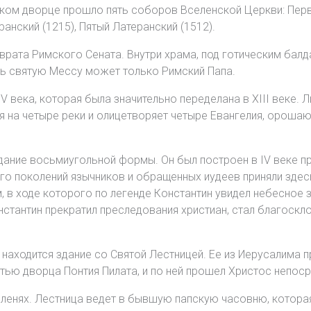
ком дворце прошло пять соборов Вселенской Церкви: Первы
ранский (1215), Пятый Латеранский (1512).
врата Римского Сената. Внутри храма, под готическим балд
ть святую Мессу может только Римский Папа.
 века, которая была значительно переделана в XIII веке. 
я на четыре реки и олицетворяет четыре Евангелия, ороша
дание восьмиугольной формы. Он был построен в IV веке пр
о поколений язычников и обращенных иудеев приняли здесь
в ходе которого по легенде Константин увидел небесное з
нстантин прекратил преследования христиан, стал благоскл
находится здание со Святой Лестницей. Ее из Иерусалима п
астью дворца Понтия Пилата, и по ней прошел Христос непо
ленях. Лестница ведет в бывшую папскую часовню, которая