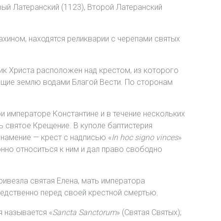
й Латеранский (1123), Второй Латеранский
ахином, находятся реликварии с черепами святых
Лик Христа расположен над крестом, из которого
ющие землю водами Благой Вести. По сторонам
и императоре Константине и в течение нескольких
 святое Крещение. В куполе баптистерия
намение — крест с надписью «
In hoc signo vinces
»
онно относиться к ним и дал право свободно
ривезла святая Елена, мать императора
средственно перед своей крестной смертью.
 называется «
Sancta Sanctorum
» (Святая Святых);