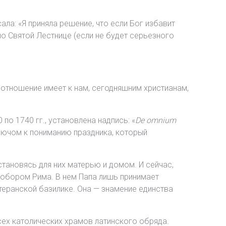
ала: «Я приняла решение, что если Бог избавит
по Святой Лестнице (если не будет серьезного
е отношение имеет к нам, сегодняшним христианам,
о 1740 гг., установлена надпись: «
De omnium
ключом к пониманию праздника, который
тановясь для них матерью и домом. И сейчас,
собором Рима. В нем Папа лишь принимает
теранской базилике. Она — знамение единства
сех католических храмов латинского обряда.