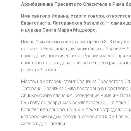
Архибазилика Пресвятого Спасителя в Риме бо
Имя святого Иоанна, строго говоря, относится
Евангелиста. Латеранская базилика — самая д
и церкви Санта Мария Маджоре.
После Миланского эдикта, которым в 313 году им
строить в Риме дома для молитвы и собраний — б
проведения политических собраний и места прин
пространство разделялось, чаще всего рядами кол
своих собраний.
Место, на котором стоит базилика Пресвятого Сп
Латерани. Базилика была построена в царствовани
Авиньонского пленения, резиденция Римских Пап 
896 году ее разрушило землетрясение. В X веке 
воздвигнута заново, но в XIV веке пострадала ещ
которое мы видим сегодня, относится к XVII веку
Алессандро Галилеи.