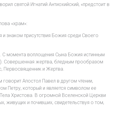
орил святой Игнатий Антиохийский, «предстоит в
лова «храм»:
я и знаком присутствия Божия среди Своего
ло. С момента воплощения Сына Божия истинным
,9). Совершенная жертва, бледным прообразом
, Первосвященник и Жертва.
м говорит Апостол Павел в другом чтении,
том Петру, который и является символом ее
 Тела Христова. В огромной Вселенской Церкви
х, живущих и почивших, свидетельствуя о том,