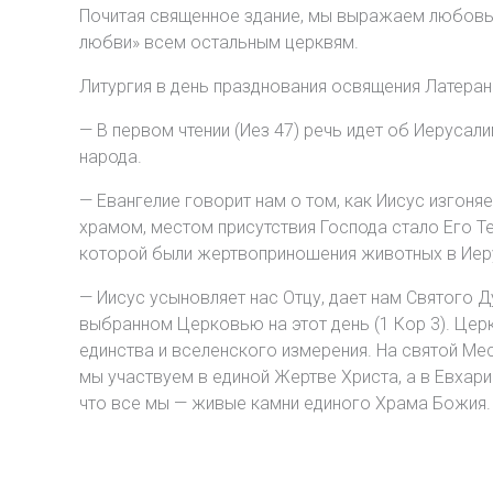
Почитая священное здание, мы выражаем любовь и
любви» всем остальным церквям.
Литургия в день празднования освящения Латеранс
— В первом чтении (Иез 47) речь идет об Иеруса
народа.
— Евангелие говорит нам о том, как Иисус изгон
храмом, местом присутствия Господа стало Его Т
которой были жертвоприношения животных в Иеру
— Иисус усыновляет нас Отцу, дает нам Святого Ду
выбранном Церковью на этот день (1 Кор 3). Церк
единства и вселенского измерения. На святой М
мы участвуем в единой Жертве Христа, а в Евхари
что все мы — живые камни единого Храма Божия.