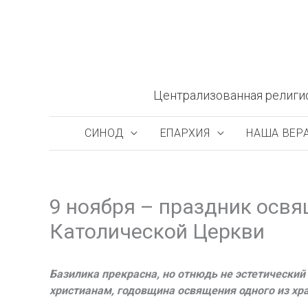
Перейти
к
содержимому
Централизованная религи
СИНОД
ЕПАРХИЯ
НАША ВЕР
9 ноября – праздник освя
Католической Церкви
Базилика прекрасна, но отнюдь не эстетический
христианам, годовщина освящения одного из хр