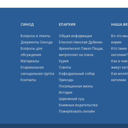
СИНОД
ЕПАРХИЯ
НАША ВЕ
Вопросы и ответы
Общая информация
Во что мы
Документы Синода
Епископ Николай Дубинин
верим
Вопросы для
Архиепископ Павел Пецци,
Кто такие
обсуждения
митрополит на покое
католики?
Материалы
Курия
Как и чем
Епархиальная
Советы
живут кат
синодальная группа
Кафедральный собор
Как моля
Контакты
Приходы
католики
Посвященная жизнь
История
Церковный суд
Книжные издательства
Пожертвовать онлайн