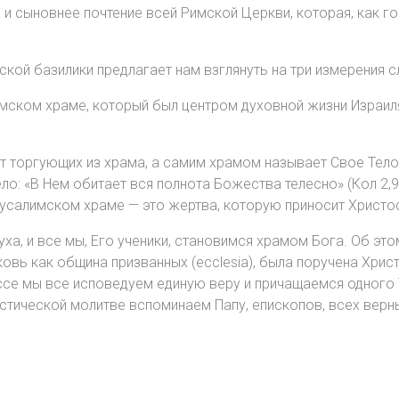
 сыновнее почтение всей Римской Церкви, которая, как гов
кой базилики предлагает нам взглянуть на три измерения с
лимском храме, который был центром духовной жизни Израил
яет торгующих из храма, а самим храмом называет Свое Те
ело: «В Нем обитает вся полнота Божества телесно» (Кол 2
салимском храме — это жертва, которую приносит Христос
ха, и все мы, Его ученики, становимся храмом Бога. Об это
овь как община призванных (ecclesia), была поручена Хрис
ессе мы все исповедуем единую веру и причащаемся одного
стической молитве вспоминаем Папу, епископов, всех верны