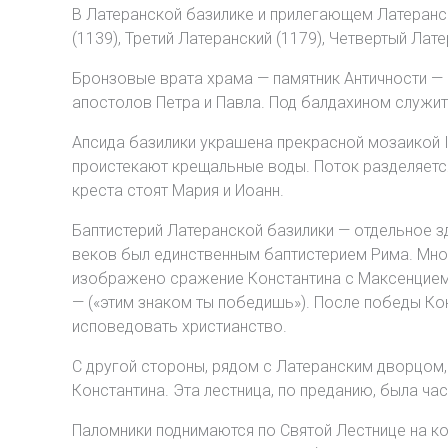
В Латеранской базилике и прилегающем Латеранс
(1139), Третий Латеранский (1179), Четвертый Лате
Бронзовые врата храма — памятник Античности — 
апостолов Петра и Павла. Под балдахином служи
Апсида базилики украшена прекрасной мозаикой IV
проистекают крещальные воды. Поток разделяетс
креста стоят Мария и Иоанн.
Баптистерий Латеранской базилики — отдельное з
веков был единственным баптистерием Рима. Мног
изображено сражение Константина с Максенцием, 
— («этим знаком ты победишь»). После победы Ко
исповедовать христианство.
С другой стороны, рядом с Латеранским дворцом, 
Константина. Эта лестница, по преданию, была ч
Паломники поднимаются по Святой Лестнице на ко