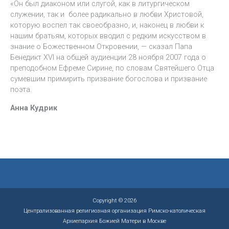
«Он был диаконом или слугой, как в литургическом
служении, так и более радикально в любви Христовой,
которую воспел так своеобразно, и, наконец в любви к
нашим братьям, которых вводил с редким искусством в
знание о Божественном Откровении, — сказал Папа
Бенедикт XVI на общей аудиенции 28 ноября 2007 года о
преподобном Ефреме Сирине, по словам Святейшего Отца
сумевшим примирить призвание богослова и призвание
поэта.
Анна Кудрик
Copyright © 2026
Централизованная религиозная организация Римско-католическая
Архиепархия Божией Матери в Москве