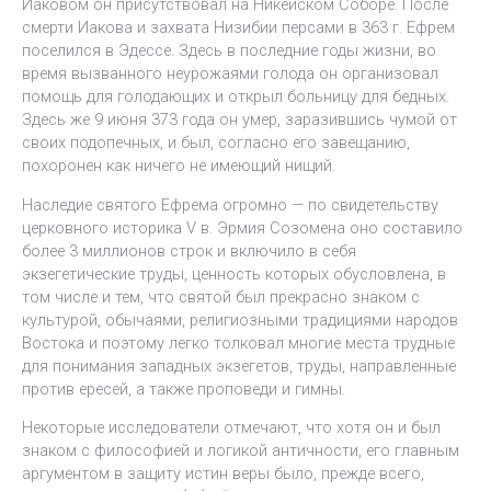
Иаковом он присутствовал на Никейском Соборе. После
смерти Иакова и захвата Низибии персами в 363 г. Ефрем
поселился в Эдессе. Здесь в последние годы жизни, во
время вызванного неурожаями голода он организовал
помощь для голодающих и открыл больницу для бедных.
Здесь же 9 июня 373 года он умер, заразившись чумой от
своих подопечных, и был, согласно его завещанию,
похоронен как ничего не имеющий нищий.
Наследие святого Ефрема огромно — по свидетельству
церковного историка V в. Эрмия Созомена оно составило
более 3 миллионов строк и включило в себя
экзегетические труды, ценность которых обусловлена, в
том числе и тем, что святой был прекрасно знаком с
культурой, обычаями, религиозными традициями народов
Востока и поэтому легко толковал многие места трудные
для понимания западных экзегетов, труды, направленные
против ересей, а также проповеди и гимны.
Некоторые исследователи отмечают, что хотя он и был
знаком с философией и логикой античности, его главным
аргументом в защиту истин веры было, прежде всего,