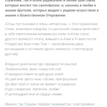
служении, так и более радикально в любви Христовой,
которую воспел так своеобразно, и, наконец в любви к
нашим братьям, которых вводил с редким искусством в
знание о Божественном Откровении.
«Отцы пустынники и жены непорочны…» Эти пушкинские
стихи, знакомые каждому со школьной скамьи включают
в себя переложение великим русским поэтом строк
другого великого поэта, жившего в Азии в IV веке после
Рождества Христова. Они — своеобразная дань
восхищения и почтения одного великого стихотворца
другому.
Владыко дней моих! дух праздности унылой,
Любоначалия, змеи сокрытой сей,
И празднословия не дай душе моей.
Но дай мне зреть мои, о Боже, прегрешенья,
Да брат мой от меня не примет осужденья,
И дух смирения, терпения, любви
И целомудрия мне в сердце оживи.
Именно так Пушкин передал знаменитую, повторяемую