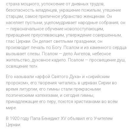
страха мощного, успокоение от дневных трудов,
безопасность младенцев, украшение пожилым, утешение
старцам, самое приличное убранство женщинам. Он
населяет пустыни, уцеломудривает народные собрания; он
— первоначальное обучение новопоступающим,
приращение преуспевающим, утверждение совершенным,
глас Церкви. Он делает светлыми праздники; он
производит печаль по Богу. Псалом и из каменного сердца
вызывает слезы. Псалом — дело Ангелов, небесное
жительство, духовное кадило. Псалом — просвещение душ,
освящение тел».
Его называли «арфой Святого Духа» и «сирийским
пророком», его творения читались в церквах Сирии во
время литургии, его гимны стали прекрасными
поэтическими катехезами, и сегодня гимны,
принадлежащие его перу, поются христианами во всём
мире.
В 1920 году Папа Бенедикт XV объявил его Учителем
Церкви.