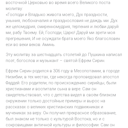
восточной Церковью во время всего Великого поста
молитву:
«Господи и Владыко живота моего, Дух праздности,
уныния, любоначалия и празднословия не даждь ми. Дух
же целомудрия, смиренномудрия, терпения и любви даруй
ми, рабу Твоему. Ей, Господи, Царю! Даруй ми зрети моя
прегрешения, И не осуждати брата моего Яко благословен
еси во веки веков. Аминь.
Эту молитву за шестнадцать столетий до Пушкина написал
поэт, богослов и музыкант – святой Ефрем Сирин.
Ефрем Сирин родился в 306 году в Месопотамии, в городе
Низибии, в тех местах, где некогда проповедовал апостол
Фаддей. Его родители, по происхождению сирийцы, были
христианами и воспитали сына в вере. Сам он
свидетельствовал, что с детства видел в своём близком
окружении только достойные примеры и вырос на
рассказах о великих христианских подвижниках и
мучениках за веру. Он получил прекрасное образование,
был знаком не только с культурой Востока, но и с
сокровищами античной культуры и философии. Сам он