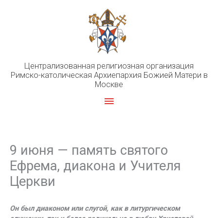
Перейти
к
содержимому
Централизованная религиозная организация
Римско-католическая Архиепархия Божией Матери в
Москве
Главное
меню
9 июня — память святого
Ефрема, диакона и Учителя
Церкви
Он был диаконом или слугой, как в литургическом