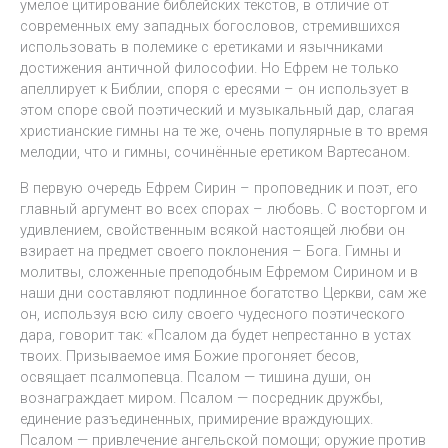
умелое цитирование библейских текстов, в отличие от
современных ему западных богословов, стремившихся
использовать в полемике с еретиками и язычниками
достижения античной философии. Но Ефрем не только
апеллирует к Библии, споря с ересями – он использует в
этом споре свой поэтический и музыкальный дар, слагая
христианские гимны на те же, очень популярные в то время
мелодии, что и гимны, сочинённые еретиком Вартесаном.
В первую очередь Ефрем Сирин – проповедник и поэт, его
главный аргумент во всех спорах – любовь. С восторгом и
удивлением, свойственным всякой настоящей любви он
взирает на предмет своего поклонения – Бога. Гимны и
молитвы, сложенные преподобным Ефремом Сирином и в
наши дни составляют подлинное богатство Церкви, сам же
он, используя всю силу своего чудесного поэтического
дара, говорит так: «Псалом да будет непрестанно в устах
твоих. Призываемое имя Божие прогоняет бесов,
освящает псалмопевца. Псалом — тишина души, он
вознаграждает миром. Псалом — посредник дружбы,
единение разъединенных, примирение враждующих.
Псалом — привлечение ангельской помощи; оружие против