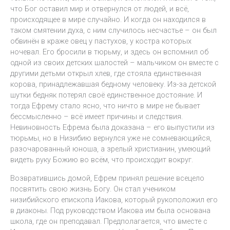
что Бог оставил мир и отвернулся от людей, и всё,
происходящее в мире случайно. И когда он находился в
таком смятении духа, с ним случилось несчастье – он был
обвинён в краже овец у пастухов, у костра которых
ночевал. Его бросили в тюрьму, и здесь он вспомнил об
одной из своих детских шалостей – мальчиком он вместе с
другими детьми открыл хлев, где стояла единственная
корова, принадлежавшая бедному человеку. Из-за детской
шутки бедняк потерял своё единственное достояние. И
тогда Ефрему стало ясно, что ничто в мире не бывает
бессмысленно – всё имеет причины и следствия.
Невиновность Ефрема была доказана – его выпустили из
тюрьмы, но в Низибию вернулся уже не сомневающийся,
разочарованный юноша, а зрелый христианин, умеющий
видеть руку Божию во всём, что происходит вокруг.
Возвратившись домой, Ефрем принял решение всецело
посвятить свою жизнь Богу. Он стал учеником
низибийского епископа Иакова, который рукоположил его
в диаконы. Под руководством Иакова им была основана
школа, где он преподавал. Предполагается, что вместе с