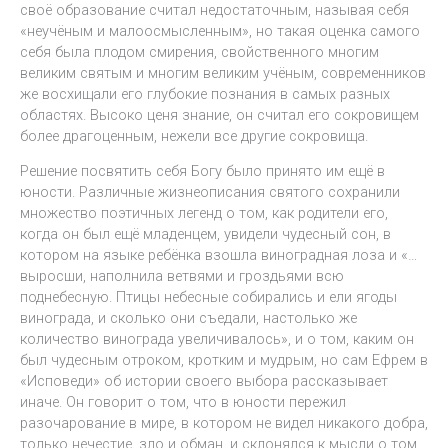
своё образование считал недостаточным, называя себя
«неучёным и малоосмысленным», но такая оценка самого
себя была плодом смирения, свойственного многим
великим святым и многим великим учёным, современников
же восхищали его глубокие познания в самых разных
областях. Высоко ценя знание, он считал его сокровищем
более драгоценным, нежели все другие сокровища.
Решение посвятить себя Богу было принято им ещё в
юности. Различные жизнеописания святого сохранили
множество поэтичных легенд о том, как родители его,
когда он был ещё младенцем, увидели чудесный сон, в
котором на языке ребёнка взошла виноградная лоза и «…
выросши, наполнила ветвями и гроздьями всю
поднебесную. Птицы небесные собирались и ели ягоды
винограда, и сколько они съедали, настолько же
количество винограда увеличивалось», и о том, каким он
был чудесным отроком, кротким и мудрым, но сам Ефрем в
«Исповеди» об истории своего выбора рассказывает
иначе. Он говорит о том, что в юности пережил
разочарование в мире, в котором не видел никакого добра,
только нечестие, зло и обман, и склонялся к мысли о том,