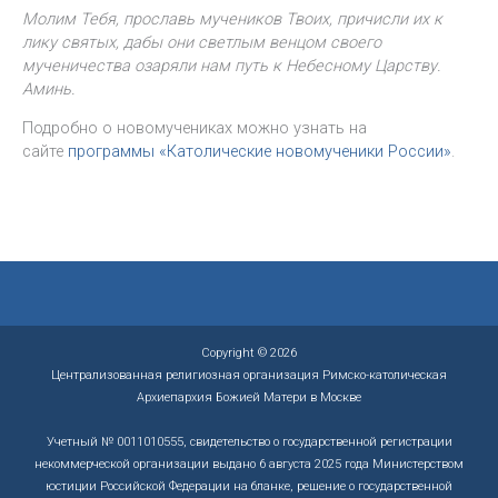
Молим Тебя, прославь мучеников Твоих, причисли их к
лику святых, дабы они светлым венцом своего
мученичества озаряли нам путь к Небесному Царству.
Аминь.
Подробно о новомучениках можно узнать на
сайте
программы «Католические новомученики России»
.
Copyright © 2026
Централизованная религиозная организация Римско-католическая
Архиепархия Божией Матери в Москве
Учетный № 0011010555, свидетельство о государственной регистрации
некоммерческой организации выдано 6 августа 2025 года Министерством
юстиции Российской Федерации на бланке, решение о государственной