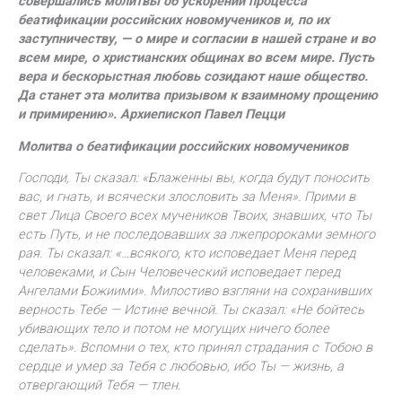
совершались молитвы об ускорении процесса
беатификации российских новомучеников и, по их
заступничеству, — о мире и согласии в нашей стране и во
всем мире, о христианских общинах во всем мире. Пусть
вера и бескорыстная любовь созидают наше общество.
Да станет эта молитва призывом к взаимному прощению
и примирению». Архиепископ Павел Пецци
Молитва о беатификации российских новомучеников
Господи, Ты сказал: «Блаженны вы, когда будут поносить
вас, и гнать, и всячески злословить за Меня». Прими в
свет Лица Своего всех мучеников Твоих, знавших, что Ты
есть Путь, и не последовавших за лжепророками земного
рая. Ты сказал: «…всякого, кто исповедает Меня перед
человеками, и Сын Человеческий исповедает перед
Ангелами Божиими». Милостиво взгляни на сохранивших
верность Тебе — Истине вечной. Ты сказал: «Не бойтесь
убивающих тело и потом не могущих ничего более
сделать». Вспомни о тех, кто принял страдания с Тобою в
сердце и умер за Тебя с любовью, ибо Ты — жизнь, а
отвергающий Тебя — тлен.