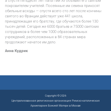
а спустя пятьдесят лет папа Пий XII объявил его святым
покровителем учителей. Посеянные им семена приносят
обильные всходы — спустя всего сто лет после кончины
святого во Франции действует уже 441 школа,
принадлежащая его братству, где обучаются более 130
тысяч детей. Сегодня же 6000 братьев и 75000 светских
сотрудников в более чем 1000 образовательных
учреждений, расположенных в 84 странах мира
продолжают начатое им дело.
Анна Кудрик
Copyright © 2026
Централизованная религиозная организация Римско-католическая
Архиепархия Божией Матери в Москве