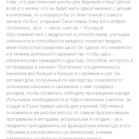
тому, что христианские школы для бедняков станут делом
всей его жизни, что он будет жить одной жизнью с детьми
и учителями, то отказался бы от этих планов с самого
начала. Но Бог, открывал Свои планы тому кого избрал
постепенно. «Бог, — писал святой, — Который
обустраивает всё с мудростью и спокойствием, учитывая
склонности и способности каждого, пожелал предать
меня полностью развитию школ. Он сделал это незаметно
и в течение длительного времени так, чтобы одно
обязательство приводило к другому, способом, которого я
не предвидел в начале». Постепенно эта деятельность
занимала всё больше и больше его времени и сил. Он
оставил дом, полученный по наследству, отказался от
положения каноника и связанных с ним солидных
доходов, чтобы посвятить себя делу просвещения народа.
Испытывая необходимость в подготовленных учителях, он
создал в Руане первую школу для учителей. Обучение в
основанных им школах велось по самым прогрессивным
программам и методами, актуальными и сегодня – все
предметы преподавались на французском языке (до этого
обучение в школах велось на латинском), ученики
разделялись по уровню подготовленности и