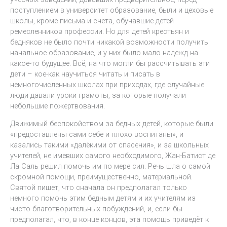
поступлением в университет образование, были и цеховые
школы, кроме письма и счёта, обучавшие детей
ремесленников профессии. Но для детей крестьян и
бедняков не было почти никакой возможности получить
начальное образование, и у них было мало надежд на
какое-то будущее. Всё, на что могли бы рассчитывать эти
дети – кое-как научиться читать и писать в
немногочисленных школах при приходах, где случайные
люди давали уроки грамоты, за которые получали
небольшие пожертвования.
Движимый беспокойством за бедных детей, которые были
«предоставлены сами себе и плохо воспитаны», и
казались такими «далёкими от спасения», и за школьных
учителей, не имевших самого необходимого, Жан-Батист де
Ла Саль решил помочь им по мере сил. Речь шла о самой
скромной помощи, преимущественно, материальной.
Святой пишет, что сначала он предполагал только
немного помочь этим бедным детям и их учителям из
чисто благотворительных побуждений, и, если бы
предполагал, что, в конце концов, эта помощь приведёт к