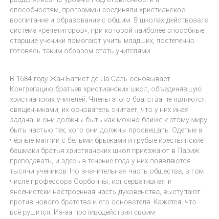
способностям, программы соединяли христианское
воспитание и образование с общим. В школах действовала
система «репетиторов», при которой наиболее способные
старшие ученики помогают учить младших, постепенно
готовясь таким образом стать учителями.
В 1684 году Жан-Батист де Ла Саль основывает
Конгрегацию братьев христианских школ, объединявшую
христианских учителей. Члены этого братства не являются
священниками, их основатель считает, что у них иная
задача, и они должны быть как можно ближе к этому миру,
быть частью тех, кого они должны просвещать. Одетые в
чёрные мантии с белыми брыжами и грубые крестьянские
башмаки братья христианских школ приезжают в Париж
преподавать, и здесь в течение года у них появляются
тысячи учеников. Но значительная часть общества, в том
числе профессора Сорбонны, консервативная и
янсенистски настроенная часть духовенства, выступают
против нового братства и его основателя. Кажется, что
всё рушится. Из-за противодействия своим