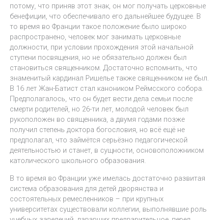
потому, что приняв этот знак, он мог получать церковные
бенефиции, что обеспечивало его дальнейшее будущее. В
то время во Франции такое положение было широко
распространено, человек мог занимать церковные
должности, при условии прохождения этой начальной
ступени посвящения, но не обязательно должен был
становиться священником. Достаточно вспомнить, что
знаменитый кардинал Ришелье также священником не был.
В 16 лет Жан-Батист стал каноником Реймсского собора.
Предполагалось, что он будет вести дела семьи после
смерти родителей, но 26-ти лет, молодой человек был
рукоположен во священника, а двумя годами позже
получил степень доктора богословия, но всё ещё не
предполагал, что займётся серьёзно педагогической
деятельностью и станет, в сущности, основоположником
католического школьного образования.
В то время во Франции уже имелась достаточно развитая
система образования для детей дворянства и
состоятельных ремесленников – при крупных
университетах существовали коллегии, выполнявшие роль
учебных заведений, дававших предварительное, перед