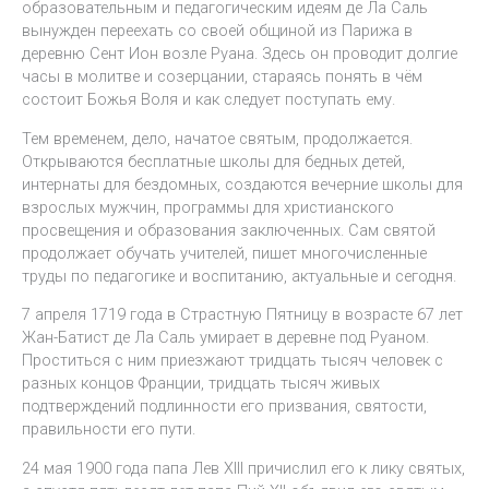
образовательным и педагогическим идеям де Ла Саль
вынужден переехать со своей общиной из Парижа в
деревню Сент Ион возле Руана. Здесь он проводит долгие
часы в молитве и созерцании, стараясь понять в чём
состоит Божья Воля и как следует поступать ему.
Тем временем, дело, начатое святым, продолжается.
Открываются бесплатные школы для бедных детей,
интернаты для бездомных, создаются вечерние школы для
взрослых мужчин, программы для христианского
просвещения и образования заключенных. Сам святой
продолжает обучать учителей, пишет многочисленные
труды по педагогике и воспитанию, актуальные и сегодня.
7 апреля 1719 года в Страстную Пятницу в возрасте 67 лет
Жан-Батист де Ла Саль умирает в деревне под Руаном.
Проститься с ним приезжают тридцать тысяч человек с
разных концов Франции, тридцать тысяч живых
подтверждений подлинности его призвания, святости,
правильности его пути.
24 мая 1900 года папа Лев XIII причислил его к лику святых,