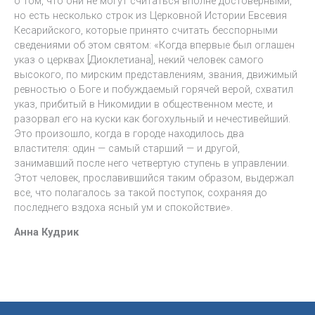
о том, что они не могут считаться вполне достоверными,
но есть несколько строк из Церковной Истории Евсевия
Кесарийского, которые принято считать бесспорными
сведениями об этом святом: «Когда впервые был оглашен
указ о церквах [Диоклетиана], некий человек самого
высокого, по мирским представлениям, звания, движимый
ревностью о Боге и побуждаемый горячей верой, схватил
указ, прибитый в Никомидии в общественном месте, и
разорвал его на куски как богохульный и нечестивейший.
Это произошло, когда в городе находилось два
властителя: один — самый старший — и другой,
занимавший после него четвертую ступень в управлении.
Этот человек, прославившийся таким образом, выдержал
все, что полагалось за такой поступок, сохраняя до
последнего вздоха ясный ум и спокойствие».
Анна Кудрик