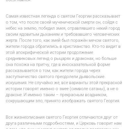
Самая известная легенда о святом Георгии рассказывает
о том, что после своей мученической смерти он, сойдя с
небес на землю, победил змея, отравлявшего некий город
своим ядовитым дыханием и требовавшего человеческих
жертв. После того, как змей был поражён мечом святого,
жители города обратились в христианство. Кто-то видит в
этой апокрифической истории продолжение
средневековых легенд о рыцарях и драконах, но больше
она похожа на притчу, где в иносказательной форме
рассказывается о том, как жители города через
заступничество святого преодолели дьявольские
искушения. Не случайно же, все варианты этой прекрасной
истории говорят именно о змее (символе сатаны), а не о
драконе. И именно таким – прекрасным всадником,
сокрушающим зло, принято изображать святого Георгия.
Все жизнеописания святого Георгия отличаются друг от
друга различными подробностями, и Церковь говорит нам