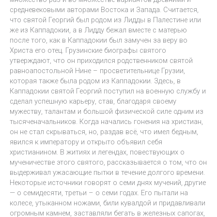
средневековыми авторами Востока и Запада. Считается,
что святой Георгий был родом из Лидды в Палестине или
же из Каппадокии, а в Лидду бежал вместе с матерью
после того, как в Каппадокии был замучен за веру во
Христа его отец. Грузинские биографы святого
утверждают, что он приходился родственником святой
равноапостольной Нине – просветительнице Грузии,
которая также была родом из Каппадокии. Здесь, в
Каппадокии святой Георгий поступил на военную службу и
сделал успешную карьеру, став, благодаря своему
мужеству, талантам и большой физической силе одним из
тысяченачальников. Когда начались гонения на христиан,
он не стал скрываться, но, раздав всё, что имел бедным,
явился к императору и открыто объявил себя
христианином. В житиях и легендах, повествующих о
мученичестве этого святого, рассказывается о том, что он
выдерживал ужасающие пытки в течение долгого времени.
Некоторые источники говорят о семи днях мучений, другие
— о семидесяти, третьи – о семи годах. Его пытали на
колесе, утыканном ножами, били кувалдой и придавливали
огромным камнем, заставляли бегать в железных сапогах,