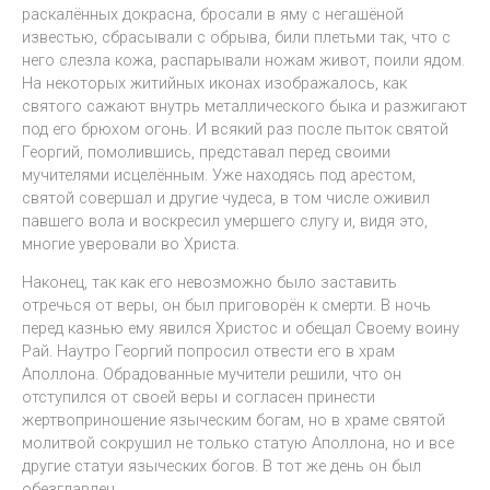
раскалённых докрасна, бросали в яму с негашёной
известью, сбрасывали с обрыва, били плетьми так, что с
него слезла кожа, распарывали ножам живот, поили ядом.
На некоторых житийных иконах изображалось, как
святого сажают внутрь металлического быка и разжигают
под его брюхом огонь. И всякий раз после пыток святой
Георгий, помолившись, представал перед своими
мучителями исцелённым. Уже находясь под арестом,
святой совершал и другие чудеса, в том числе оживил
павшего вола и воскресил умершего слугу и, видя это,
многие уверовали во Христа.
Наконец, так как его невозможно было заставить
отречься от веры, он был приговорён к смерти. В ночь
перед казнью ему явился Христос и обещал Своему воину
Рай. Наутро Георгий попросил отвести его в храм
Аполлона. Обрадованные мучители решили, что он
отступился от своей веры и согласен принести
жертвоприношение языческим богам, но в храме святой
молитвой сокрушил не только статую Аполлона, но и все
другие статуи языческих богов. В тот же день он был
обезглавлен.