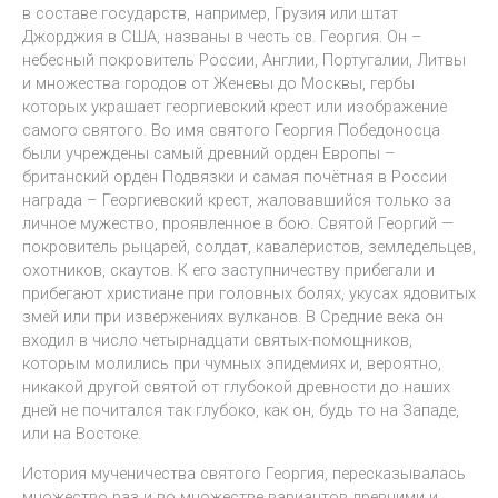
в составе государств, например, Грузия или штат
Джорджия в США, названы в честь св. Георгия. Он –
небесный покровитель России, Англии, Португалии, Литвы
и множества городов от Женевы до Москвы, гербы
которых украшает георгиевский крест или изображение
самого святого. Во имя святого Георгия Победоносца
были учреждены самый древний орден Европы –
британский орден Подвязки и самая почётная в России
награда – Георгиевский крест, жаловавшийся только за
личное мужество, проявленное в бою. Святой Георгий —
покровитель рыцарей, солдат, кавалеристов, земледельцев,
охотников, скаутов. К его заступничеству прибегали и
прибегают христиане при головных болях, укусах ядовитых
змей или при извержениях вулканов. В Средние века он
входил в число четырнадцати святых-помощников,
которым молились при чумных эпидемиях и, вероятно,
никакой другой святой от глубокой древности до наших
дней не почитался так глубоко, как он, будь то на Западе,
или на Востоке.
История мученичества святого Георгия, пересказывалась
множество раз и во множестве вариантов древними и