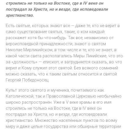
строились не только на Востоке, где в IV веке он
пострадал за Христа, но и везде, где исповедовали
христианство.
Есть святые, которых знают все — даже те, кто не верит в
само существование святых, такие, о ком каждый
расскажет хотя бы что-нибудь. Так все, независимо от
вероисповедной принадлежности, знают о святом
Николае Мирликийском, в том числе и те, кто не знает, в
какой части света располагались Миры Ликийские, что это
за «должность» — епископ, и затрудняется сказать, во что
верил и Кому служил этот святой. Без всякого сомнений
можно сказать, что к таким святым относится и святой
Георгий Победоносец.
Культ этого святого и мученика, почитаемого как
Католической, так и Православной Церковью необычайно
широко распространён. Уже в V веке храмы в его имя
строились не только на Востоке, где в IV веке он
пострадал за Христа, но и везде, где исповедовали
христианство. Множество населённых пунктов по всему
миру и даже целые государства или обширные территории