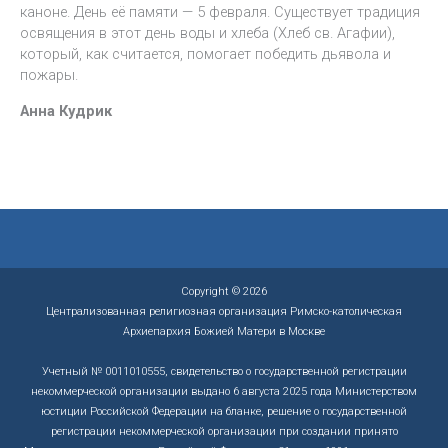
каноне. День её памяти — 5 февраля. Существует традиция
освящения в этот день воды и хлеба (Хлеб св. Агафии),
который, как считается, помогает победить дьявола и
пожары.
Анна Кудрик
Copyright © 2026
Централизованная религиозная организация Римско-католическая
Архиепархия Божией Матери в Москве
Учетный № 0011010555, свидетельство о государственной регистрации
некоммерческой организации выдано 6 августа 2025 года Министерством
юстиции Российской Федерации на бланке, решение о государственной
регистрации некоммерческой организации при создании принято