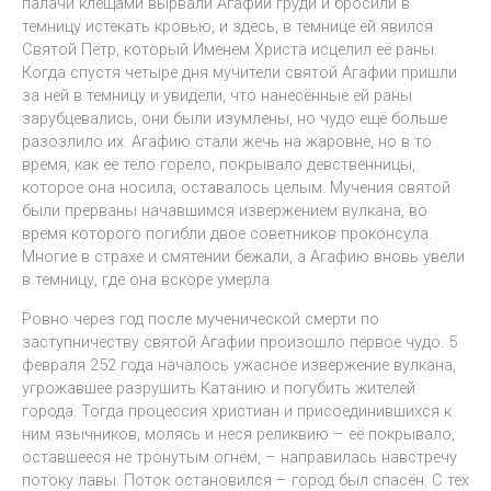
палачи клещами вырвали Агафии груди и бросили в
темницу истекать кровью, и здесь, в темнице ей явился
Святой Пётр, который Именем Христа исцелил её раны.
Когда спустя четыре дня мучители святой Агафии пришли
за ней в темницу и увидели, что нанесённые ей раны
зарубцевались, они были изумлены, но чудо ещё больше
разозлило их. Агафию стали жечь на жаровне, но в то
время, как её тело горело, покрывало девственницы,
которое она носила, оставалось целым. Мучения святой
были прерваны начавшимся извержением вулкана, во
время которого погибли двое советников проконсула.
Многие в страхе и смятении бежали, а Агафию вновь увели
в темницу, где она вскоре умерла.
Ровно через год после мученической смерти по
заступничеству святой Агафии произошло первое чудо. 5
февраля 252 года началось ужасное извержение вулкана,
угрожавшее разрушить Катанию и погубить жителей
города. Тогда процессия христиан и присоединившихся к
ним язычников, молясь и неся реликвию – её покрывало,
оставшееся не тронутым огнём, – направилась навстречу
потоку лавы. Поток остановился – город был спасён. С тех