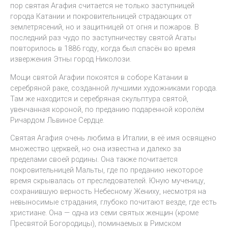
пор святая Агафия считается не только заступницей
города Катании и покровительницей страдающих от
землетрясений, но и защитницей от огня и пожаров. В
последний раз чудо по заступничеству святой Агаты
повторилось в 1886 году, когда был спасён во время
извержения Этны город Николози.
Мощи святой Агафии покоятся в соборе Катании в
серебряной раке, созданной лучшими художниками города.
Там же находится и серебряная скульптура святой,
увенчанная короной, по преданию подаренной королём
Ричардом Львиное Сердце.
Святая Агафия очень любима в Италии, в её имя освящено
множество церквей, но она известна и далеко за
пределами своей родины. Она также почитается
покровительницей Мальты, где по преданию некоторое
время скрывалась от преследователей. Юную мученицу,
сохранившую верность Небесному Жениху, несмотря на
невыносимые страдания, глубоко почитают везде, где есть
христиане. Она — одна из семи святых женщин (кроме
Пресвятой Богородицы), поминаемых в Римском