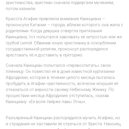
христианства, христиан сначала подвергали мучениям,
потом казнили.
Красота Агафии привлекла внимание Квинциана –
проконсула Катании – города, вблизи которого она жила с
родителями. Когда девушка отвергла притязания
Квинциана, тот попытался завоевать её хитростью или же
грубой силой. Обвинив юную христианку в оскорблении
государственной религии, проконсул распорядился
арестовать её и доставить в преторию.
Сначала Квинциан попытался «перевоспитать» свою
пленницу. Он поместил её в доме известной куртизанки
Афродизии, которая в течение целого месяца пыталась
пробудить в Агафии чувственность, всячески искушая её
отказаться от верности своему Небесному Жениху. По
прошествии месяца Афродизия отступилась, сказав
Квинциану: «Её воля твёрже лавы Этны».
Разъярённый Квинциан распорядился мучить Агафию, но
и страдания не заставили её отречься от Христа. Наконец,