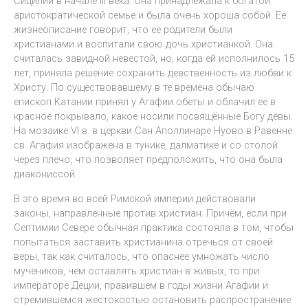
Сицилии в начале III века. Она принадлежала к богатой
аристократической семье и была очень хороша собой. Её
жизнеописание говорит, что её родители были
христианами и воспитали свою дочь христианкой. Она
считалась завидной невестой, но, когда ей исполнилось 15
лет, приняла решение сохранить девственность из любви к
Христу. По существовавшему в те времена обычаю
епископ Катании принял у Агафии обеты и облачил её в
красное покрывало, какое носили посвящённые Богу девы.
На мозаике VI в. в церкви Сан Аполлинаре Нуово в Равенне
св. Агафия изображена в тунике, далматике и со столой
через плечо, что позволяет предположить, что она была
диакониссой.
В это время во всей Римской империи действовали
законы, направленные против христиан. Причём, если при
Септимии Севере обычная практика состояла в том, чтобы
попытаться заставить христианина отречься от своей
веры, так как считалось, что опаснее умножать число
мучеников, чем оставлять христиан в живых, то при
императоре Деции, правившем в годы жизни Агафии и
стремившемся жестокостью остановить распространение