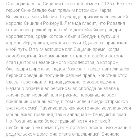
Она родилась на Сицилии в знатной семье в 1125 г. Её отец
герцог Синибальдо был прямым потомком Карла
Великого, а мать Мария Джускарда приходилась кузиной
королю Сицилии Рожеру II. Легенда гласит, что Розалия
отличалась редкой красотой, и достойнейшие рыцари
королевства, среди которых был и Болдуин, будущий
король Иерусалима, искали её руки. Однако её привлекал
иной путь. В то счастливое для Сицилии время, когда
освобождённый норманнами от власти арабов остров
стал центром независимого королевства, в котором,
благодаря широте взглядов Рожера II, представители всех
вероисповеданий получили равные права, христианство
здесь переживало период духовного возрождения.
Недавно обретённая религиозная свобода вызвала к
жизни религиозный пыл и рвение, породившие рост
призваний к монашеству, в том числе и среди отпрысков
знатных семей. Развивались как восточная, василианская
монашеская традиция, так и западная — бенедиктинская.
Но Розалию влек более трудный, хотя и не такой
необычный в её время путь – оставив роскошную жизнь в
родительском доме, она стала отшельницей. Вначале