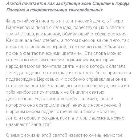
Агатой почитается как заступница всей Сицилии и города
Палермо и покровительница тяжелобольных.
Флорентийский писатель и политический деятель Пьеро
Барджеллини писал о легендах, повествующих о святых
так: «Легенда, как вьюнок, обвивающий стебель растения.
Как сначала был стебель, а потом вьюнок закрыл его, так
и святость возникла первой, а потом легенды обвили её,
покрыв фантастическими цветами». Эти слова можно
отнести ко многим великим подвижникам, которых
народная молва почитала святыми и о которых слагала
легенды задолго до того, как их святость была признана и
подтверждена Церковью. И особенно справедливы они в
отношении святой Розалии, девы и отшельницы, одной из
трёх наиболее почитаемых на Сицилии святых
девственниц. Её, покровительницу Палермо, возле
которого она совершила свой, вначале незамеченный
широким миром подвиг отречения и тихой молитвы,
жители города и сегодня, как и в старые времена, нежно
называют “Santuzza”.
О земной жизни этой святой известно очень немногое.