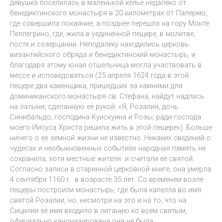
девушка поселилась в маленькой келье недалеко от
бенедиктинского монастыря в 20 километрах от Палермо,
где совершила покаяние, а позднее перешла на гору Монте
Пеллегрино, где, жила в уединённой пещере, в молитве,
посте и созерцании. Неподалёку находились церковь
византийского обряда и бенедиктинский монастырь, и
благодаря этому юная отшельница могла участвовать в
мессе и исповедоваться (25 апреля 1624 года в этой
пещере два каменщика, пришедших за камнями для
доминиканского монастыря св. Стефана, найдут надпись
на латыни, сделанную её рукой: «Я, Розалия, дочь
Синибальдо, господина Куискуина и Розы, ради господа
моего Иисуса Христа решила жить в этой пещере»). Больше
ничего о её земной жизни не известно. Никаких сведений о
чудесах и необыкновенных событиях народная память не
сохранила, хотя местные жители и считали её святой.
Согласно записи в старинной церковной книге, она умерла
4 сентября 1160 г. в возрасте 35 лет. Со временем возле
пещеры построили монастырь, где была капелла во имя
святой Розалии, но, несмотря на это и на то, что на
Сицилии её имя входило в литанию ко всем святым,
официально канонизирована она не была.