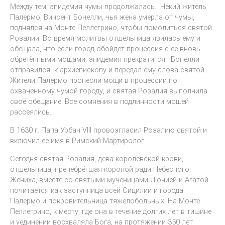
Между тем, эпидемия чумы продолжалась. Некий житель
Палермо, Винсент Бонелли, чья жена умерла от чумы,
поднялся на Монте Пеллегрино, чтобы помолиться святой
Розалии. Во время молитвы отшельница явилась ему и
обещала, что если город обойдёт процессия с её вновь
обретёнными мощами, эпидемия прекратится. Бонелли
отправился к архиепископу и передал ему слова святой.
Жители Палермо пронесли мощи в процессии по
охваченному чумой городу, и святая Розалия выполнила
своё обещание. Все сомнения в подлинности мощей
рассеялись.
В 1630 г. Папа Урбан VIII провозгласил Розалию святой и
включил её имя в Римский Мартиролог.
Сегодня святая Розалия, дева королевской крови,
отшельница, пренебрёгшая короной ради Небесного
Жениха, вместе со святыми мученицами Лючией и Агатой
почитается как заступница всей Сицилии и города
Палермо и покровительница тяжелобольных. На Монте
Пеллегрино, к месту, где она в течение долгих лет в тишине
и уединении восхваляла Бога, на протяжении 350 лет