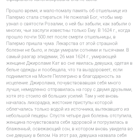
Прошло время, и мало-помалу память об отшельнице из
Палермо стала стираться. Не пожелай Бог, чтобы мир
узнал о святости Розалии, о ней бы забыли, как забыли о
многих, чьи заслуги известны только Ему. В 1624 г., когда
прошло почти 500 лет после смерти отшельницы, в
Палермо пришла чума. Лекарства от этой страшной
болезни не было, и люди умирали сотнями и тысячами. В
самый разгар эпидемии, 26 мая 1624 г., умирающей
женщине Джироламе Кат во сне явилась девушка, одетая в
белые одежды и пообещала, что та выздоровеет, если
поднимется на Монте Пеллегрино в благодарность за
исцеление. Джиролама, почувствовавшая себя много
лучше, немедленно отправилась на гору с двумя друзьями,
хотя это стоило ей больших усилий. Там у неё вновь
началась лихорадка, жестокие приступы которой
облегчались только водой из источника, вытекавшего из
небольшой пещеры. Спустя четыре дня болезнь отступила,
женщина почувствовала себя здоровой и погрузилась в
блаженный, освежающий сон, в котором вновь увидела во
сне девушку в белом. На этот раз, девушка назвала себя