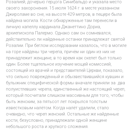
Розалией, дочерью герцога Синибальдо и указала место
своего захоронения. 15 июля 1624 г. в месте указанном
Джироламе во сне, на высоте 429 метров, в пещере была
найдена могила. Кости обнаруженные там перенесли в
личную капеллу кардинала Джанеттино Дориа,
архиепископа Палермо. Однако сам он сомневался,
действительно ли найденные останки принадлежат святой
Розалии. При беглом исследовании казалось, что в могиле
на горе найдены три черепа, причём ни один из них не
принадлежит женщине, в то время как скелет был только
один. Более тщательное изучение мощей комиссией,
состоящей из врачей и представителей Церкви, показало,
что сильно повреждённый и обызвествившийся кувшин и
булыжник специфической формы вначале приняли за два
полуистлевших черепа, единственный же настоящий череп,
который посчитали слишком массивным для того, чтобы
быть женским, за пятьсот лет покрылся толстым
известковым налётом. Когда налёт удалили, стало
очевидно, что череп женский. Остальные же найденные
кости, безусловно, принадлежали одной женщине
небольшого роста и хрупкого сложения.