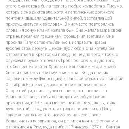
этого она готова была терпеть любые неудобства. Письма,
которые она диктовала, хотя и исполненные должного
почтения, дышали удивительной силой, заставлявшей
прислушиваться к её словам. В них часто повторялись
слова: «я хочу» или «я желала бы». Она желала мира своей
стране, покаяния грешникам, обращения еретикам. Она
просила Папу оставить Авиньон, исправить нравы
духовенства, вернуть Церкви дух любви. Она хотела бы
отправиться в Крестовый поход, но не для того, чтобы с
оружием в руках отвоевать Гроб Господень, а для того,
чтобы принести Свет Христов не знающим Его, а может
быть и снискать венец мученичества. Когда возник
конфликт между Флоренцией и Папской областью Григорий
XI выбрал Екатерину миротворцем и своим послом.
Флорентийцы, вняв её увещеваниям, отправили её в
Авиньон к Папе, чтобы договориться об условиях
примирения, и хотя эта миссия не вполне удалась, сила
духа святой, её мудрость и отвага произвели на Папу
такое впечатление, что, несмотря на несогласие
большинства кардиналов, он решился внять её словам и
отправился в Рим, куда прибыл 17 января 1377 г. Считая