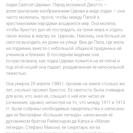
лодке Святой Церкви». Перед мозаикой Джотто –
аллегорическим изображением Церкви в виде лодки — она
часто молилась, прося, чтобы между Папой и
христианскими народами воцарился мир. Она молила,
чтобы Христос дал ей пострадать за грехи мира и отдать
свою жизнь в жертву за Церковь. Наконец, она больше не
смогла выходить из дома на улице Виа ди Папа, где жила
на подаяние, вместе с небольшой общиной преданных ей
учеников и близких. В последнем видении она
почувствовала, как лодка Церкви ложится на её плечи и
под этой ношей она падает, раздавленная её непосильной
тяжестью.
Она умерла 29 апреля 1380 г. прожив на земле столько же
лет, сколько прожил Христос. Её святость была очевидна
для всех, кто знал её, слышал о ней или читал её
сочинения, однако, несмотря на то, что между 1411 и 1413
гг. были собраны необходимые свидетельства и написаны
две её биографии «Большая легенда», написанная её
духовником братом Раймондом ди Капуа и «Малая
легенда», Стефано Макони, её секретаря, из-за