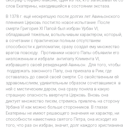
биограф Стефано Макони, один из тех, кто записывал её со
слов Екатерины, находившейся в состоянии экстаза.
В 1378 г. ещё неокрепшую после долгих лет Авиньонского
пленения Церковь постигло новое испытание. После
смерти Григория XI Папой был избран Урбан VI,
обладавший тяжёлым, вспыльчивым характером, который,
в сочетании с практически полным отсутствием
способности к дипломатии, сразу создал ему множество
врагов повсюду. Противники нового Папы объявили его
низложенным и избрали антипапу Климента VI,
избравшего своей резиденцией Авиньон. Для того, чтобы
поддержать законного Папу, она приехала в Рим, где
оставалась до самой своей смерти. Со свойственным ей
здравомыслием, удивительным образом сочетавшимся в
ней с мистическим даром, она сразу поняла в какую
страшную опасность ввергнута Церковь. Вновь она
диктует множество писем, стремясь привлечь на сторону
Урбана VI как можно больше сторонников. В глазах
Екатерины не имеют решающего значения ни характер, ни
способности наместника святого Петра, она исходит из
того, что раз он избран, значит, долг каждого христианина