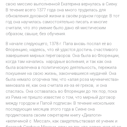
свою миссию выполненной Екатерина вернулась в Сиену.
В течение всего 1377 года она много трудилась для
обновления духовной жизни в своём родном городе. В тот
год она научилась самостоятельно писать и многие
считали, что это умение было дано ей мистическим
образом, свыше, без обучения.
В начале следующего, 1378 г. Папа вновь послал её во
Флоренцию, надеясь, что ей удастся достичь счастливого
завершения мирных переговоров. Она была во Флоренции,
когда там начались народные волнения, и так как она
была вовлечена в политическую деятельность, пережила
покушение на свою жизнь, закончившееся неудачей. Она
была немало огорчена тем, что «алая роза мученичества»
миновала её, как она считала из-за её грехов, и она
спаслась. Она оставалась во Флоренции до тех пор, пока
из Рима не пришло известие о том, что мирный договор
между городом и Папой подписан. В течение нескольких
последующих месяцев этого года в Сиене она
продиктовала своим секретарям книгу «Диалоги»
«величиной с Миссал», как свидетельствовал её ученик и