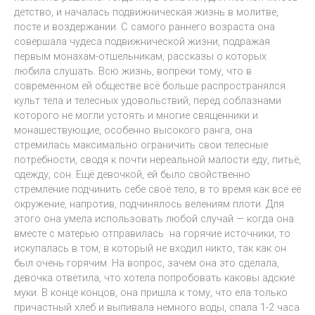
детство, и началась подвижническая жизнь в молитве,
посте и воздержании. С самого раннего возраста она
совершала чудеса подвижнической жизни, подражая
первым монахам-отшельникам, рассказы о которых
любила слушать. Всю жизнь, вопреки тому, что в
современном ей обществе всё больше распространялся
культ тела и телесных удовольствий, перед соблазнами
которого не могли устоять и многие священники и
монашествующие, особенно высокого ранга, она
стремилась максимально ограничить свои телесные
потребности, сводя к почти нереальной малости еду, питьё,
одежду, сон. Ещё девочкой, ей было свойственно
стремление подчинить себе своё тело, в то время как всё её
окружение, напротив, подчинялось велениям плоти. Для
этого она умела использовать любой случай — когда она
вместе с матерью отправилась на горячие источники, то
искупалась в том, в который не входил никто, так как он
был очень горячим. На вопрос, зачем она это сделала,
девочка ответила, что хотела попробовать каковы адские
муки. В конце концов, она пришла к тому, что ела только
причастный хлеб и выпивала немного воды, спала 1-2 часа