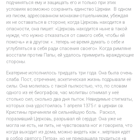
подчиняться ему и защищать его и только при этих
условиях возможно сохранить единство Церкви. В одном
из писем, адресованном монахам-отшельникам, убеждая
их не оставаться в стороне, когда Церковь находится в
опасности, она пишет: «Церковь находится ныне в такой
нужде, что нужно отказаться от самого себя, чтобы ей
помочь» и в другом: «…теперь не время думать о себе и
углубляться в себя ради спасения своего». Когда римляне
восстали против Папы, ей удалось примирить враждующие
стороны.
Екатерине исполнилось тридцать три года. Она была очень
слаба. Пост, отречение, аскетическая жизнь подрывали её
силы. Она молилась с такой пылкостью, что, по словам
одного из её биографов, час молитвы отнимал у неё
столько сил, сколько два дня пыток. Невидимые стигматы,
которых она удостоилась 1 апреля 1375 г. в церкви св.
Кристины причиняли ей сильнейшую боль. Раскол,
поразивший Церковь, разрывал ей сердце. Она уже не
могла ни есть, ни пить, не чувствовала ног и говорила, что
когда выходит из дома, можно видеть как «…мёртвая идёт
в собор святого Петра», но не прекращала трудиться «в