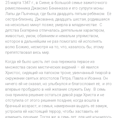
25 марта 1347 г., в Сиене, в большой семье зажиточного
ремесленника Джакомо Бенинказа и его супруги моны
Лапы ди Пьяченца, где была двадцать пятым ребёнком. Её
сестра-близнец Джованна, двадцать шестая, родившаяся
на несколько минут позже, умерла в младенчестве. С
детства Екатерина отличалась деятельным характером,
живостью, умом, обаянием и немалым упрямством,
которое в дальнейшем не раз помогало ей исполнять
волю Божию, несмотря на то, что, казалось бы, этому
препятствовал весь мир.
Когда ей было шесть лет она пережила первое из
множества своих мистических видений – ей явился
Христос, сидящий на папском троне, увенчанный тиарой в
окружении святых апостолов Петра, Павла и Иоанна. Он
ничего ей не сказал, но улыбнулся и благословил её, и это
впервые пробудило в ней желание служить Ему. В семь
она приняла решение остаться девой ради Христа и не
отступила от этого решения позднее, когда вошла в
брачный возраст, и семья, намеренная выдать её замуж,
устроила ей настоящий террор, чтобы заставить её
изменить решение. Тогда же, в семь лет, для неё кончилось