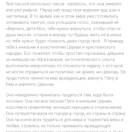
безгласной несколько часов: казалось, что она умирает
или уже умерла. Перед ней предстали видения ада, рая и
чистилища. В то время, как в этом мире уже готовились
оплакивать святую, она услышала голос, сказавший ей: :
«Вернись, дитя Мое, тебе нужно вернуться, чтобы спасти
души многих: отныне и впредь ты будешь жить не в келье,
но тебе нужно будет покинуть даже город твой… Я приведу
тебя к князьям и властителям Церкви и христианского
народа». Бог пожелал, чтобы простая горожанка, девушка
не имевшая ни образования, ни политического опыта
выполнила невероятную по сложности задачу, с которой
не могли справиться ни политики, ни армия, ни Церковь. Ей
предстояло принести мир враждующим, вернуть Папу в
Рим и укрепить Церковь.
Она немедленно принялась трудиться там, куда была
послана. Она писала письма Папе и князьям Церкви,
королям и правителям, монашествующим и отшельникам.
Она путешествовала из города в город, из страны в страну.
Она просила всех трудиться для мира и торжества веры и
любви, стремясь не только примирить враждующие
государства или города, но и поссорившиеся семьи. Ради