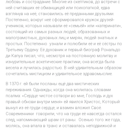
любовь и сострадание. Многие из скептиков, до встречи с
ней считавших её обманщицей или психопаткой, едва
взглянув на неё, становились её преданными друзьями.
Постепенно, вокруг неё сформировался кружок друзей-
учеников, которых называли её «семьёй» или «катеринати»,
состоящий из самых разных людей, образованных и
малограмотных, духовных лиц и мирян, людей знатных и
простых. Постепенно узнали и полюбили её и её сёстры по
Третьему Ордену. Её духовник и первый биограф Рональдо
ди Капуа писал, что, несмотря на постоянную молитву и
изнурительные аскетические практики, она всегда была
весела и лучилась радостью. В ней удивительным образом
сочетались мистицизм и удивительное здравомыслие.
В 1370 г. ей были посланы ещё два мистических
переживания. Однажды, когда она молилась словами
псалма: «Сердце чистое сотвори во мне, Господь и дух
правый обнови внутри меня» ей явился Христос, Который
вынул из её груди сердце, и взамен вложил Своё.
Современники говорили, что на груди её навсегда остался
след, напоминающий шрам от раны. Осенью того же года,
молясь, она впала в транс и оставалась неподвижной и