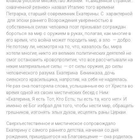
кланов уносили множество жизней. «Священной страной…
охваченной резнею» назвал Италию того времени
Петрарка, старший современник Екатерины. С характерной
для эпохи раннего Возрождения уверенностью в
собственных силах человека поэт призывал сограждан
бороться за мир с оружием в руках, полагая, как многие в
его время, что война может породить мир, а зло — добро.
Не потому ли, несмотря на то, что, казалось бы, мира
хотели многие, никто из великих политических деятелей не
смог остановить кровопролитие, что все рассчитывали на
некие материальные силы — от силы оружия, до силы
человеческого разума. Екатерина Бенинказа, дочь
сиенского красильщика, напротив, на себя не надеялась.
Не раз она повторяла слова, услышанные ею от Христа во
время одной из своих мистических бесед с Ним:
«Екатерина, Я есть Тот, Кто Есть; ты есть та, кого нет». И
именно её Бог избрал для того, чтобы нести мир, обращать
грешников, изгонять злых духов, исцелять раны Церкви.
Сверхъестественное и мистическое сопровождало
Екатерину с самого раннего детства, начиная со дня
рождения, пришедшегося на Благовещение — она родилась