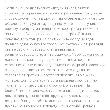
Когда ей было шестнадцать лет, ей явился святой
Доминик, который держал в одной руке пылающую, но не
сгорающую лилию, а в другой чёрно-белое доминиканское
облачение. Следуя этому видению, Екатерина вступила в
сиенскую общину мантеллаток – носящих мантии – так
называли в Сиене доминиканок-терциарок. Община, в
основном состоящая из почтенных немолодых вдов,
приняла девушку без восторга. В её экстазы и откровения
они не верили – весь их жизненный опыт
свидетельствовал о том, что девической восторженности
доверять нельзя, а её усердие в молитве и подвиги
отречения они считали следствием непомерной гордости и
стремления выделиться. Устав третьего ордена не
требовал от братьев и сестёр уподоблять свою жизнь
монашеской, но Екатерина организовала собственную
жизнь по примеру самых строгих монастырей. На
ближайшие три года маленькая комната в родительском
доме стала пустыней, в которую удалилась молодая
девушка. Она дала обет молчания, разговаривая только с
духовником во время исповеди, или в случае крайней