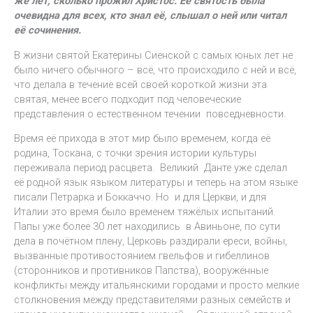
же лет, сколько прожил Христос. Её святость была
очевидна для всех, кто знал её, слышал о ней или читал
её сочинения.
В жизни святой Екатерины Сиенской с самых юных лет не
было ничего обычного – всё, что происходило с ней и всё,
что делала в течение всей своей короткой жизни эта
святая, менее всего подходит под человеческие
представления о естественном течении повседневности.
Время её прихода в этот мир было временем, когда её
родина, Тоскана, с точки зрения истории культуры
переживала период расцвета. Великий Данте уже сделал
её родной язык языком литературы и теперь на этом языке
писали Петрарка и Боккаччо. Но и для Церкви, и для
Италии это время было временем тяжёлых испытаний.
Папы уже более 30 лет находились в Авиньоне, по сути
дела в почётном плену, Церковь раздирали ереси, войны,
вызванные противостоянием гвельфов и гибеллинов
(сторонников и противников Папства), вооружённые
конфликты между итальянскими городами и просто мелкие
столкновения между представителями разных семейств и