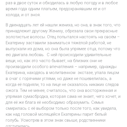
раз в двое суток и обходилась в любую погоду и в любое
время года одним платьем, предохранявшим её и от
холода, и от зноя.
В двенадцать лет ей нашли жениха, но она, в знак того, что
принадлежит другому Жениху, обрезала свои прекрасные
золотистые волосы. Отец попытался настоять на своём –
Екатерину заставили заниматься тяжёлой работой, не
выпускали из дома, но она была упрямее отца, потому что
ею двигала любовь. С ней происходили удивительные
вещи, но, как это часто бывает, на близких они не
производили особого впечатления – например, однажды
Екатерина, находясь в молитвенном экстазе, упала лицом
в очаг с горячими углями, но даже не пошевелилась, а
когда её подняли, то на лице не оказалось никаких следов
ожога. Тем не менее, считалось, что она восторженная и
упрямая сумасбродка, которая сама не знает, чего хочет, и
для её же блага её необходимо образумить. Семья
смирилась с её выбором только после того, как увидела,
как над головой молящейся Екатерины парит белый
голубь. Усмотрев в этом знак свыше, родственники
отступились.