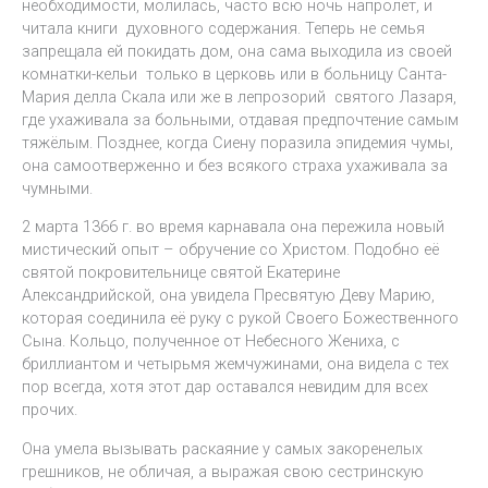
необходимости, молилась, часто всю ночь напролёт, и
читала книги духовного содержания. Теперь не семья
запрещала ей покидать дом, она сама выходила из своей
комнатки-кельи только в церковь или в больницу Санта-
Мария делла Скала или же в лепрозорий святого Лазаря,
где ухаживала за больными, отдавая предпочтение самым
тяжёлым. Позднее, когда Сиену поразила эпидемия чумы,
она самоотверженно и без всякого страха ухаживала за
чумными.
2 марта 1366 г. во время карнавала она пережила новый
мистический опыт – обручение со Христом. Подобно её
святой покровительнице святой Екатерине
Александрийской, она увидела Пресвятую Деву Марию,
которая соединила её руку с рукой Своего Божественного
Сына. Кольцо, полученное от Небесного Жениха, с
бриллиантом и четырьмя жемчужинами, она видела с тех
пор всегда, хотя этот дар оставался невидим для всех
прочих.
Она умела вызывать раскаяние у самых закоренелых
грешников, не обличая, а выражая свою сестринскую