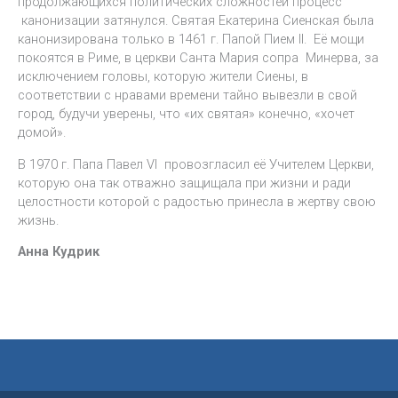
продолжающихся политических сложностей процесс
канонизации затянулся. Святая Екатерина Сиенская была
канонизирована только в 1461 г. Папой Пием II. Её мощи
покоятся в Риме, в церкви Санта Мария сопра Минерва, за
исключением головы, которую жители Сиены, в
соответствии с нравами времени тайно вывезли в свой
город, будучи уверены, что «их святая» конечно, «хочет
домой».
В 1970 г. Папа Павел VI провозгласил её Учителем Церкви,
которую она так отважно защищала при жизни и ради
целостности которой с радостью принесла в жертву свою
жизнь.
Анна Кудрик