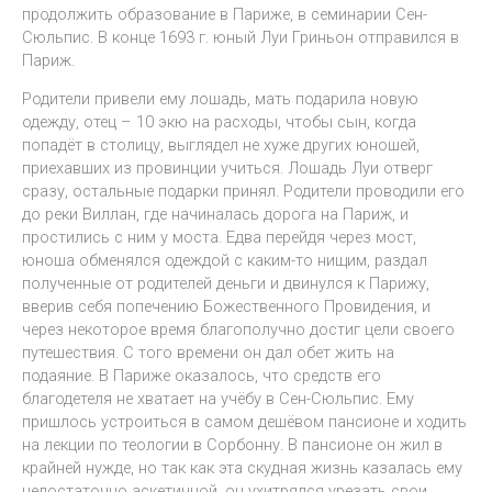
продолжить образование в Париже, в семинарии Сен-
Сюльпис. В конце 1693 г. юный Луи Гриньон отправился в
Париж.
Родители привели ему лошадь, мать подарила новую
одежду, отец – 10 экю на расходы, чтобы сын, когда
попадёт в столицу, выглядел не хуже других юношей,
приехавших из провинции учиться. Лошадь Луи отверг
сразу, остальные подарки принял. Родители проводили его
до реки Виллан, где начиналась дорога на Париж, и
простились с ним у моста. Едва перейдя через мост,
юноша обменялся одеждой с каким-то нищим, раздал
полученные от родителей деньги и двинулся к Парижу,
вверив себя попечению Божественного Провидения, и
через некоторое время благополучно достиг цели своего
путешествия. С того времени он дал обет жить на
подаяние. В Париже оказалось, что средств его
благодетеля не хватает на учёбу в Сен-Сюльпис. Ему
пришлось устроиться в самом дешёвом пансионе и ходить
на лекции по теологии в Сорбонну. В пансионе он жил в
крайней нужде, но так как эта скудная жизнь казалась ему
недостаточно аскетичной, он ухитрялся урезать свои