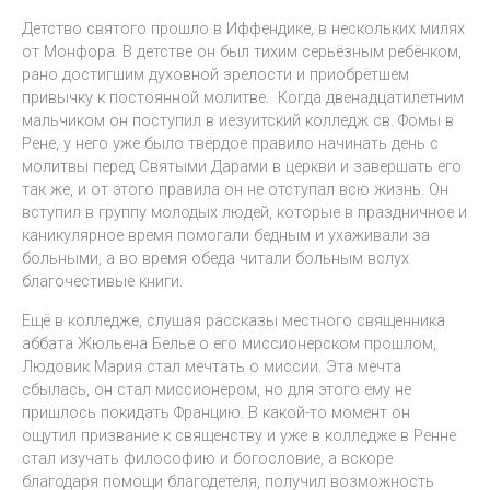
Детство святого прошло в Иффендике, в нескольких милях
от Монфора. В детстве он был тихим серьёзным ребёнком,
рано достигшим духовной зрелости и приобрётшем
привычку к постоянной молитве. Когда двенадцатилетним
мальчиком он поступил в иезуитский колледж св. Фомы в
Рене, у него уже было твёрдое правило начинать день с
молитвы перед Святыми Дарами в церкви и завершать его
так же, и от этого правила он не отступал всю жизнь. Он
вступил в группу молодых людей, которые в праздничное и
каникулярное время помогали бедным и ухаживали за
больными, а во время обеда читали больным вслух
благочестивые книги.
Ещё в колледже, слушая рассказы местного священника
аббата Жюльена Белье о его миссионерском прошлом,
Людовик Мария стал мечтать о миссии. Эта мечта
сбылась, он стал миссионером, но для этого ему не
пришлось покидать Францию. В какой-то момент он
ощутил призвание к священству и уже в колледже в Ренне
стал изучать философию и богословие, а вскоре
благодаря помощи благодетеля, получил возможность