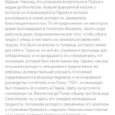
бедным. Наконец, его уговорили встретиться в Пуатье с
мадам де Монтеспан, бывшей фавориткой короля, с
которой он познакомился в Париже и которая,
раскаявшись в грехах молодости, занималась
благотворительностью. По её предложению он некоторое
время проповедовал в госпитале Женераль, своего рода
работном доме, предназначенном для того, чтобы убрать
нищих с улицы и заставить их заниматься каким-либо
трудом. Это было не вполне то поприще, которого желал
для себя о. Гриньон, но всё же, служение и проповедь для
обездоленных, и он вкладывал в это служение весь тот
энтузиазм, который был свойственен ему. Однако, как раз
энтузиазм молодого священника и предлагаемые им
реформы, долженствующие улучшить положение
содержавшихся в больнице бедняков, и не понравился
руководству госпиталя, и на Пасху 1705 г. он вынужден
был покинуть её и уехать в Париж. Здесь он вступил в
основанную св. Винсентом де Полем общину при больнице
Сальпетриер, но и здесь его ожидали неожиданные
трудности. Энтузиазм молодого священника, его аскетизм
и стремление буквально следовать Евангельским советам