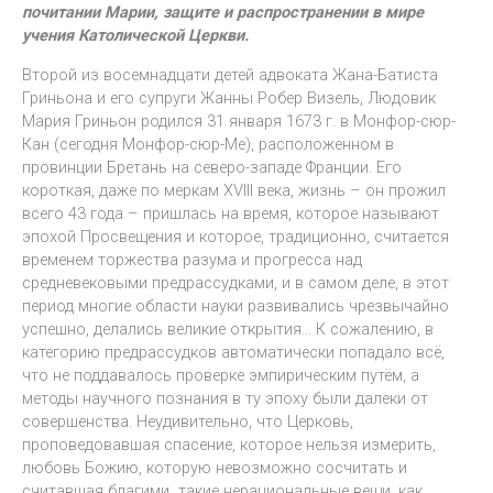
почитании Марии, защите и распространении в мире
учения Католической Церкви.
Второй из восемнадцати детей адвоката Жана-Батиста
Гриньона и его супруги Жанны Робер Визель, Людовик
Мария Гриньон родился 31 января 1673 г. в Монфор-сюр-
Кан (сегодня Монфор-сюр-Ме), расположенном в
провинции Бретань на северо-западе Франции. Его
короткая, даже по меркам XVIII века, жизнь – он прожил
всего 43 года – пришлась на время, которое называют
эпохой Просвещения и которое, традиционно, считается
временем торжества разума и прогресса над
средневековыми предрассудками, и в самом деле, в этот
период многие области науки развивались чрезвычайно
успешно, делались великие открытия… К сожалению, в
категорию предрассудков автоматически попадало всё,
что не поддавалось проверке эмпирическим путём, а
методы научного познания в ту эпоху были далеки от
совершенства. Неудивительно, что Церковь,
проповедовавшая спасение, которое нельзя измерить,
любовь Божию, которую невозможно сосчитать и
считавшая благими такие нерациональные вещи, как