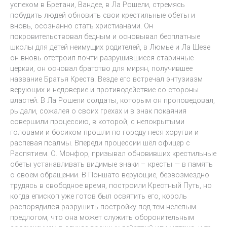
успехом в Бретани, Вандее, в Ла Рошели, стремясь
побудить людей обновить свои крестильные обеты и
вновь, осознанно стать христианами. Он
покровительствовал бедным и основывал бесплатные
школы для детей неимущих родителей, в Люмье и Ла Шезе
он вновь отстроил почти разрушившиеся старинные
церкви, он основал братство для мирян, получившее
название Братья Креста. Везде его встречал энтузиазм
верующих и недоверие и противодействие со стороны
властей. В Ла Рошели солдаты, которым он проповедовал,
рыдали, сожалея о своих грехах и в знак покаяния
совершили процессию, в которой, с непокрытыми
головами и босиком прошли по городу неся хоругви и
распевая псалмы. Впереди процессии шёл офицер с
Распятием. О. Монфор, призывал обновивших крестильные
обеты устанавливать видимые знаки – кресты — в память
о своём обращении. В Поншато верующие, безвозмездно
трудясь в свободное время, построили Крестный Путь, но
когда епископ уже готов был освятить его, король
распорядился разрушить постройку под тем нелепым
предлогом, что она может служить оборонительным