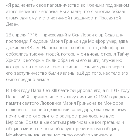
«Я рад начать свое паломничество во Франции под знаком
этого великого человека. Вы знаете, что я многим обязан
этому святому, и его истинной преданности Пресвятой
Деве».
28 апреля 1716 г, приехавший в Сен-Лоран-сюр-Севр для
проповеди Людовик Мария Гриньон де Монфор умер, едва
дожив до 43 лет. На похороны «доброго отца Монфора»
собрались тысячи людей, которым он вновь открыл Тайну
Христа, к которым были обращены его книги, служению
которым он посвятил свою жизнь. Первые чудеса через
его заступничество были явлены ещё до того, как тело его
было предано земле.
В 1888 году Папа Лев XIII беатифицировал его, а в 1947 году
Папа Пий XII причислил его к лику святых. С 1997 года день
памяти святого Людовика Мария Гриньона де Монфора
включён в главный церковный календарь, благодаря чему
почитание этого святого распространилось на всю
Церковь. Созданные святым религиозные конгрегации и
община мирян сегодня образуют религиозную общину
Монфортианцев, видящую свою особую харизму в