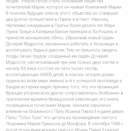
людей. Результатом стало основание общества
почитателей Марии, которое он назвал Компанией Марии.
В поисках будущих членов этого общества он совершил
два долгих путешествия в Париж и в Нант. Наконец,
терпеливо ожидавшие в Пуатье более десяти лет Мари
Луиза Трише и Катерина Брюне приехали в Ла Рошель и
принесли монашеские обеты, образовав новый орден
Дочерей Мудрости, призванных работать в больницах и
воспитывать бедных девочек. Ему не пришлось увидеть
плоды своих трудов: созданный им орден Дочерей
Мудрости, насчитывавший при нём только двух сестёр к
началу XX века состоял из пяти тысяч сестёр,
воспитывающих 60000 детей, в сорока четырёх домах
ордена во всём мире; именно в его успешной проповеди в
Вандее историки видят причину того, что эта провинция
Франции упорнее всех других сопротивлялась безбожию в
трагические времена Французской революции; его книги,
посвящённые почитанию Марии, оказали серьёзное
влияние на блаженного Папу Иоанна Павла II и даже девиз
Папы “Totus Tuus” это цитата из произведения святого
Людовика Марии Гриньона де Монфора. В сентябре 1996 г.
после посещения могилы святого Иоанн Павел II сказал: