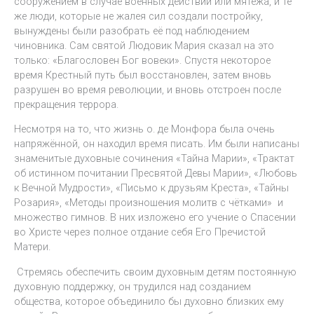
сооружением в случае военных действий или мятежа, и те
же люди, которые не жалея сил создали постройку,
вынуждены были разобрать её под наблюдением
чиновника. Сам святой Людовик Мария сказал на это
только: «Благословен Бог вовеки». Спустя некоторое
время Крестный путь был восстановлен, затем вновь
разрушен во время революции, и вновь отстроен после
прекращения террора.
Несмотря на то, что жизнь о. де Монфора была очень
напряжённой, он находил время писать. Им были написаны
знаменитые духовные сочинения «Тайна Марии», «Трактат
об истинном почитании Пресвятой Девы Марии», «Любовь
к Вечной Мудрости», «Письмо к друзьям Креста», «Тайны
Розария», «Методы произношения молитв с чётками» и
множество гимнов. В них изложено его учение о Спасении
во Христе через полное отдание себя Его Пречистой
Матери.
Стремясь обеспечить своим духовным детям постоянную
духовную поддержку, он трудился над созданием
общества, которое объединило бы духовно близких ему