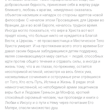
добровольная бедность, принесение себя в жертву ради
ближнего, любовь к врагам, немедленно оказалась
объектом насмешек и нападок со стороны адептов новой
философии. С началом эпохи Просвещения, для Церкви во
Франции, да и во всей Европе, началось трудное время.
Иногда могло показаться, что вере в Христа вот-вот
придёт конец, что больше никто не нуждается в Благой
Вести, а Церковь – её провозвестница и Мистическое Тело
Христа умирает. И на протяжении всего этого времени Бог
давал своим бедным заблудившимся детям поддержку,
являя сомневающемуся миру святых — людей, способных
идти против общего течения и отдавать силы, а иногда и
жизнь тому, что в их глазах, по-прежнему, остаётся
неоспоримой истиной, несмотря на весь блеск ума,
насмешливые сочинения и остроумные речи отрёкшихся
от Того, Кто есть Путь, Истина и Жизнь. В рядах этой
немногочисленной, но непобедимой армии защитников
веры был и Людовик Гриньон де Монфор, кроткий
спокойный скромный человек, чьи проповеди и книги о
Любви к Иисусу и о пути к Нему через почитание Его
Матери, спасли множество душ.