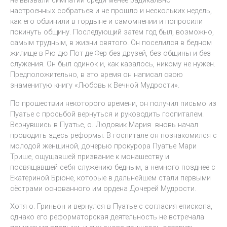
не вызвали симпатии среди менее радикально
настроенных собратьев и не прошло и нескольких недель,
как его обвинили в гордыне и самомнении и попросили
покинуть общину. Последующий затем год был, возможно,
самым трудным, в жизни святого. Он поселился в бедном
жилище в Рю дю Пот де Фер без друзей, без общины и без
служения. Он был одинок и, как казалось, никому не нужен.
Предположительно, в это время он написал свою
знаменитую книгу «Любовь к Вечной Мудрости».
По прошествии некоторого времени, он получил письмо из
Пуатье с просьбой вернуться и руководить госпиталем.
Вернувшись в Пуатье, о. Людовик Мария вновь начал
проводить здесь реформы. В госпитале он познакомился с
молодой женщиной, дочерью прокурора Пуатье Мари
Трише, ощущавшей призвание к монашеству и
посвящавшей себя служению бедным, а немного позднее с
Екатериной Брюне, которые в дальнейшем стали первыми
сёстрами основанного им ордена Дочерей Мудрости.
Хотя о. Гриньон и вернулся в Пуатье с согласия епископа,
однако его реформаторская деятельность не встречала