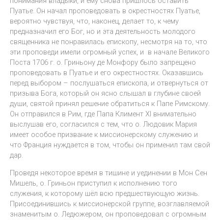
понимания владыки, и ему снова пришлось оставить
Пуатье. Он начал проповедовать в окрестностях Пуатье,
вероятно чувствуя, что, наконец, делает то, к чему
предназначил его Бог, но и эта деятельность молодого
священника не понравилась епископу, несмотря на то, что
эти проповеди имели огромный успех, и в начале Великого
Поста 1706 г. о. Гриньону де Монфору было запрещено
проповедовать в Пуатье и его окрестностях. Оказавшись
перед выбором – послушаться епископа, и отвернуться от
призыва Бога, который он ясно слышал в глубине своей
души, святой принял решение обратиться к Папе Римскому.
Он отправился в Рим, где Папа Климент XI внимательно
выслушав его, согласился с тем, что о. Людовик Мария
имеет особое призвание к миссионерскому служению и
что Франция нуждается в том, чтобы он применил там свой
дар.
Проведя некоторое время в тишине и уединении в Мон Сен
Мишель, о. Гриньон приступил к исполнению того
служения, к которому шёл всю предшествующую жизнь.
Присоединившись к миссионерской группе, возглавляемой
знаменитым о. Ледюжером, он проповедовал с огромным