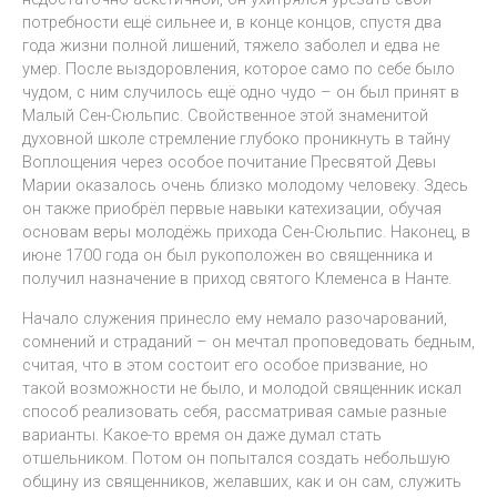
потребности ещё сильнее и, в конце концов, спустя два
года жизни полной лишений, тяжело заболел и едва не
умер. После выздоровления, которое само по себе было
чудом, с ним случилось ещё одно чудо – он был принят в
Малый Сен-Сюльпис. Свойственное этой знаменитой
духовной школе стремление глубоко проникнуть в тайну
Воплощения через особое почитание Пресвятой Девы
Марии оказалось очень близко молодому человеку. Здесь
он также приобрёл первые навыки катехизации, обучая
основам веры молодёжь прихода Сен-Сюльпис. Наконец, в
июне 1700 года он был рукоположен во священника и
получил назначение в приход святого Клеменса в Нанте.
Начало служения принесло ему немало разочарований,
сомнений и страданий – он мечтал проповедовать бедным,
считая, что в этом состоит его особое призвание, но
такой возможности не было, и молодой священник искал
способ реализовать себя, рассматривая самые разные
варианты. Какое-то время он даже думал стать
отшельником. Потом он попытался создать небольшую
общину из священников, желавших, как и он сам, служить