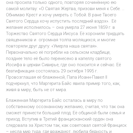
она просила только одного, повторяя сочинённую ею
самой молитву: «О Святая Жертва, призови меня к Себе. …
Обнимаю Крест и хочу умереть с Тобой. В ране Твоего
Святого Сердца хочу испустить последний вздох». Её
желание исполнилось – она умерла 27 июня 1859 г. в
Торжество Святого Сердца Иисуса. Её хоронили тридцать
священников и огромная толпа молящихся, и многие
повторяли друг другу: «Умерла наша святая».
Первоначально её погребли на сельском кладбище,
позднее тело её было перенесено в капеллу святого
Иосифа в церкви Сивирье, где оно покоится и сейчас. Её
беатификация состоялась 29 октября 1995 г.
Провозглашая её блаженной, Папа Иоанн-Павел II
подчеркнул, что Маргерита Байс явила пример того, как,
живя в миру, быть не от мира.
Блаженная Маргерита Байс осталась в миру по
собственному осознанному желанию, считая, что так она
сможет принести больший плод. Её общиной были семья и
приход. Вступив в Третий францисканский орден она
следовала за Христом так, как советовал святой Франциск
– несла мир туда, где враждуют, любила бедность и