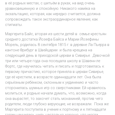
в её родных местах, с шитьём в руках, на вид очень
уравновешенную и спокойную. Никакого намёка на
экзальтацию, которая, как нередко считается, должна
сопровождать такое экстраординарное явление, как
стигматы.
Маргерита Байс, вторая из шести детей в семье крестьян
среднего достатка Йозефа Байса и Марии Йозефины
Морель, родилась 8 сентября 1815 г. в деревне Ла Пьерра в
кантоне Фрибург в Швейцарии и была крещена на
следующий день в приходской церкви в Сивирье. Девочкой
три или четыре года она посещала школу в Шавенн-ле
Фортс, где научилась читать и писать и подготовилась к
первому причастию, которое приняла в церкви Сивирье,
где её крестили, в возрасте одиннадцати лет. Она была
серьёзным ребёнком, склонным к уединению и часто
сторонилась шумных игр со сверстниками. Ей нравилось
молиться, и родные начали думать, что, возможно, когда
она вырастет, то захочет стать монахиней, против чего
родители, люди глубоко верующие, не возражали. Пока же
Маргерита поступила в учение к портному и к пятнадцати
годам научилась шить настолько хорошо, что могла