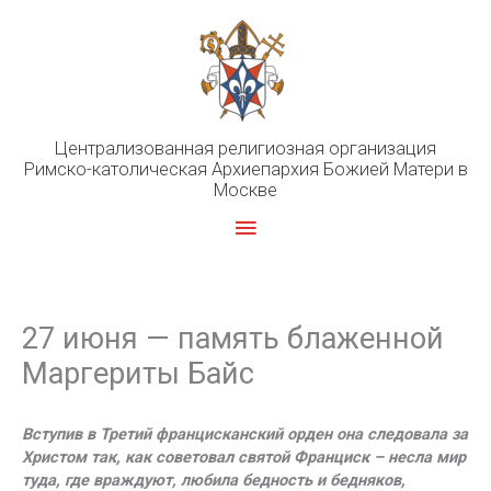
Перейти
к
содержимому
Централизованная религиозная организация
Римско-католическая Архиепархия Божией Матери в
Москве
Главное
меню
27 июня — память блаженной
Маргериты Байс
Вступив в Третий францисканский орден она следовала за
Христом так, как советовал святой Франциск – несла мир
туда, где враждуют, любила бедность и бедняков,