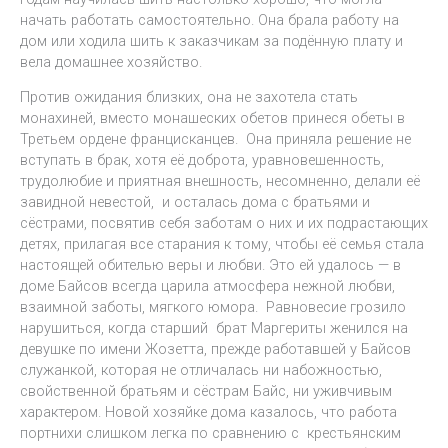
начать работать самостоятельно. Она брала работу на
дом или ходила шить к заказчикам за подённую плату и
вела домашнее хозяйство.
Против ожидания близких, она не захотела стать
монахиней, вместо монашеских обетов принеся обеты в
Третьем ордене францисканцев. Она приняла решение не
вступать в брак, хотя её доброта, уравновешенность,
трудолюбие и приятная внешность, несомненно, делали её
завидной невестой, и осталась дома с братьями и
сёстрами, посвятив себя заботам о них и их подрастающих
детях, прилагая все старания к тому, чтобы её семья стала
настоящей обителью веры и любви. Это ей удалось — в
доме Байсов всегда царила атмосфера нежной любви,
взаимной заботы, мягкого юмора. Равновесие грозило
нарушиться, когда старший брат Маргериты женился на
девушке по имени Жозетта, прежде работавшей у Байсов
служанкой, которая не отличалась ни набожностью,
свойственной братьям и сёстрам Байс, ни уживчивым
характером. Новой хозяйке дома казалось, что работа
портнихи слишком легка по сравнению с крестьянским