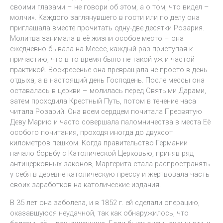
своими глазами – не говори об этом, а о том, что видел –
молчи». Каждого заглянувшего в гости или по делу она
приглашала вместе прочитать одну-две десятки Розария.
Молитва занимала в её жизни особое место – она
ежедневно бывала на Мессе, каждый раз приступая к
причастию, что в то время было не такой уж и частой
практикой. Воскресенье она превращала не просто в день
отдыха, а в настоящий день Господень. После мессы она
оставалась в церкви – молилась перед Святыми Дарами,
затем проходила Крестный Путь, потом в течение часа
читала Розарий. Она всем сердцем почитала Пресвятую
Деву Марию и часто совершала паломничества в места Её
особого почитания, проходя иногда до двухсот
километров пешком. Когда правительство Германии
начало борьбу с Католической Церковью, приняв ряд
антицерковных законов, Маргерита стала распространять
у себя в деревне католическую прессу и жертвовала часть
своих заработков на католические издания.
В 35 лет она заболела, и в 1852 г. ей сделали операцию,
оказавшуюся неудачной, так как обнаружилось, что