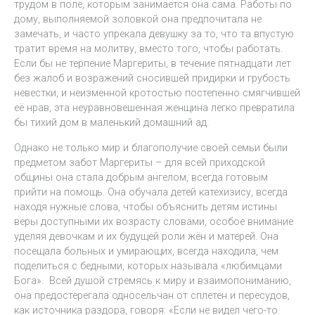
трудом в поле, которым занимается она сама. Работы по
дому, выполняемой золовкой она предпочитала не
замечать, и часто упрекала девушку за то, что та впустую
тратит время на молитву, вместо того, чтобы работать.
Если бы не терпение Маргериты, в течение пятнадцати лет
без жалоб и возражений сносившей придирки и грубость
невестки, и неизменной кротостью постепенно смягчившей
её нрав, эта неуравновешенная женщина легко превратила
бы тихий дом в маленький домашний ад.
Однако не только мир и благополучие своей семьи были
предметом забот Маргериты – для всей приходской
общины она стала добрым ангелом, всегда готовым
прийти на помощь. Она обучала детей катехизису, всегда
находя нужные слова, чтобы объяснить детям истины
веры доступными их возрасту словами, особое внимание
уделяя девочкам и их будущей роли жён и матерей. Она
посещала больных и умирающих, всегда находила, чем
поделиться с бедными, которых называла «любимцами
Бога». Всей душой стремясь к миру и взаимопониманию,
она предостерегала односельчан от сплетен и пересудов,
как источника раздора, говоря: «Если не видел чего-то