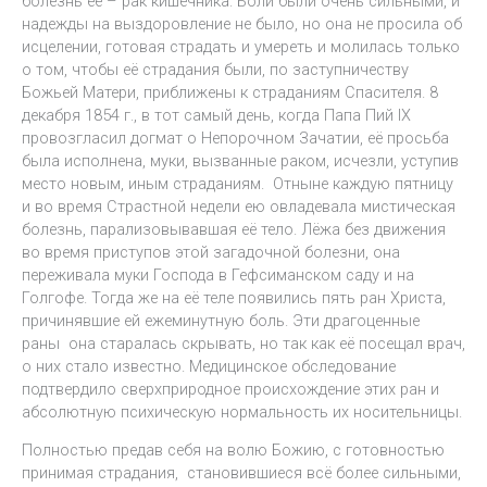
болезнь её – рак кишечника. Боли были очень сильными, и
надежды на выздоровление не было, но она не просила об
исцелении, готовая страдать и умереть и молилась только
о том, чтобы её страдания были, по заступничеству
Божьей Матери, приближены к страданиям Спасителя. 8
декабря 1854 г., в тот самый день, когда Папа Пий IX
провозгласил догмат о Непорочном Зачатии, её просьба
была исполнена, муки, вызванные раком, исчезли, уступив
место новым, иным страданиям. Отныне каждую пятницу
и во время Страстной недели ею овладевала мистическая
болезнь, парализовывавшая её тело. Лёжа без движения
во время приступов этой загадочной болезни, она
переживала муки Господа в Гефсиманском саду и на
Голгофе. Тогда же на её теле появились пять ран Христа,
причинявшие ей ежеминутную боль. Эти драгоценные
раны она старалась скрывать, но так как её посещал врач,
о них стало известно. Медицинское обследование
подтвердило сверхприродное происхождение этих ран и
абсолютную психическую нормальность их носительницы.
Полностью предав себя на волю Божию, с готовностью
принимая страдания, становившиеся всё более сильными,