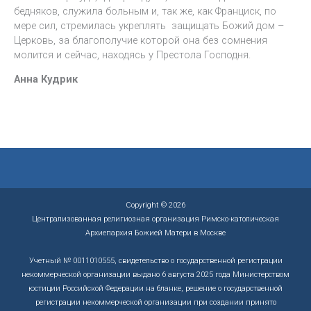
бедняков, служила больным и, так же, как Франциск, по
мере сил, стремилась укреплять защищать Божий дом –
Церковь, за благополучие которой она без сомнения
молится и сейчас, находясь у Престола Господня.
Анна Кудрик
Copyright © 2026
Централизованная религиозная организация Римско-католическая
Архиепархия Божией Матери в Москве
Учетный № 0011010555, свидетельство о государственной регистрации
некоммерческой организации выдано 6 августа 2025 года Министерством
юстиции Российской Федерации на бланке, решение о государственной
регистрации некоммерческой организации при создании принято