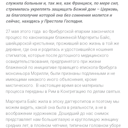
служила больным и, так же, как Франциск, по мере сил,
стремилась укреплять защищать Божий дом – Церковь,
за благополучие которой она без сомнения молится и
сейчас, находясь у Престола Господня.
27 мая этого года во Фрибургской епархии закончился
процесс по канонизации блаженной Маргериты Байс,
швейцарской крестьянки, прожившей всю жизнь в той же
деревне, где она и родилась и удостоившейся ношения
стигматов, которые после дотошного медицинского
освидетельствования, предпринятого при жизни
блаженной по инициативе правящего епископа Фрибурга
монсиньора Морилли, были признаны подлинными и не
имеющими никакого иного объяснения, кроме
мистического. В настоящее время все материалы
процесса переданы в Рим в Конгрегацию по делам святых.
Маргерита Байс жила в эпоху даггеротипов и поэтому мы
можем видеть, какой она была в реальности, а не в
воображении художников. Дошедший до нас снимок
представляет нам большеглазую и круглолицую женщину
средних лет, в плоёном чепчике, типичном головном уборе