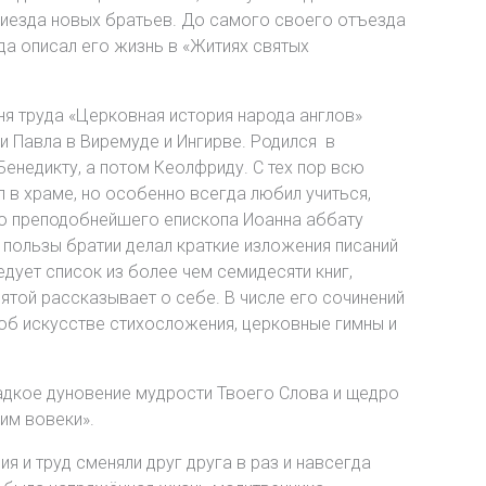
приезда новых братьев. До самого своего отъезда
да описал его жизнь в «Житиях святых
ня труда «Церковная история народа англов»
 Павла в Виремуде и Ингирве. Родился в
енедикту, а потом Кеолфриду. С тех пор всю
 в храме, но особенно всегда любил учиться,
ению преподобнейшего епископа Иоанна аббату
я пользы братии делал краткие изложения писаний
дует список из более чем семидесяти книг,
ятой рассказывает о себе. В числе его сочинений
, об искусстве стихосложения, церковные гимны и
адкое дуновение мудрости Твоего Слова и щедро
оим вовеки».
я и труд сменяли друг друга в раз и навсегда