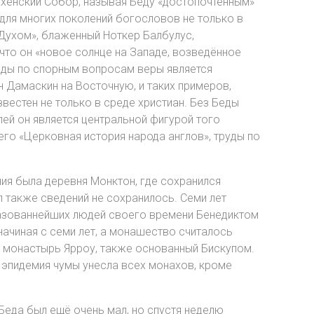
Аахенский Собор, называя Беду «достопочтенным»
для многих поколений богословов не только в
Духом», блаженный Ноткер Балбулус,
 что он «новое солнце на Западе, возведённое
Беды по спорным вопросам веры является
 Дамаскин на Восточную, и таких примеров,
естен не только в среде христиан. Без Беды
ей он является центральной фигурой того
го «Церковная история народа англов», труды по
ния была деревня Монктон, где сохранился
л также сведений не сохранилось. Семи лет
разованнейших людей своего времени Бенедиктом
начиная с семи лет, а монашество считалось
в монастырь Ярроу, также основанный Бискупом.
, эпидемия чумы унесла всех монахов, кроме
Беда был ещё очень мал, но спустя неделю