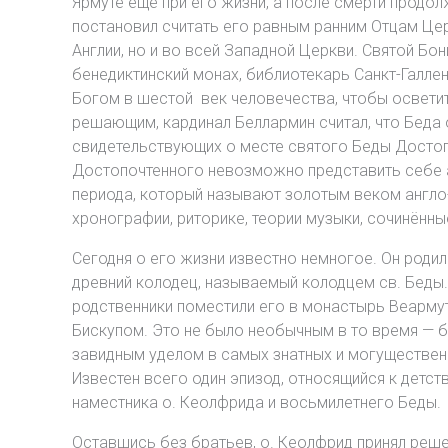
Ярмуте ещё при его жизни, а после смерти продо
постановил считать его равным ранним Отцам Це
Англии, но и во всей Западной Церкви. Святой Б
бенедиктинский монах, библиотекарь Санкт-Галлен
Богом в шестой век человечества, чтобы осветит
решающим, кардинал Беллармин считал, что Беда 
свидетельствующих о месте святого Беды Достопо
Достопочтенного невозможно представить себе а
периода, который называют золотым веком англо-
хронографии, риторике, теории музыки, сочинённы
Сегодня о его жизни известно немногое. Он роди
древний колодец, называемый колодцем св. Беды. 
родственники поместили его в монастырь Веарму
Бискупом. Это не было необычным в то время — бе
завидным уделом в самых знатных и могуществен
Известен всего один эпизод, относящийся к детст
наместника о. Кеолфрида и восьмилетнего Беды.
Оставшись без братьев, о. Кеолфрид принял решен