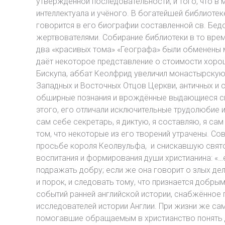
утверждённой последовательности, и того, что в 
интеллектуала и учёного. В богатейшей библиоте
говорится в его биографии составленной св. Бед
жертвователями. Собирание библиотеки в то время
два «красивых тома» «Географа» были обменены м
даёт некоторое представление о стоимости хорош
Бискупа, аббат Кеолфрид увеличил монастырскую 
Западных и Восточных Отцов Церкви, античных и 
обширные познания и врождённые выдающиеся сп
этого, его отличали исключительные трудолюбие и
сам себе секретарь, я диктую, я составляю, я с
том, что некоторые из его творений утрачены. С
просьбе короля Кеолвульфа, и снискавшую святом
воспитания и формирования души христианина: «…
подражать добру; если же она говорит о злых дел
и порок, и следовать тому, что признается добры
событий ранней английской истории, снабжённое 
исследователей истории Англии. При жизни же са
помогавшие обращаемым в христианство понять д