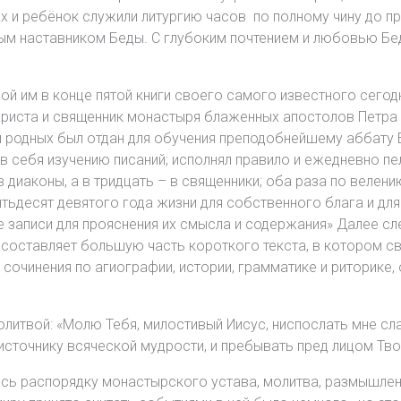
ах и ребёнок служили литургию часов по полному чину до 
ным наставником Беды. С глубоким почтением и любовью Бе
ой им в конце пятой книги своего самого известного сегод
риста и священник монастыря блаженных апостолов Петра и
и родных был отдан для обучения преподобнейшему аббату Б
 себя изучению писаний; исполнял правило и ежедневно пел
 в диаконы, а в тридцать – в священники; оба раза по вел
пятьдесят девятого года жизни для собственного блага и дл
 записи для прояснения их смысла и содержания» Далее сле
 составляет большую часть короткого текста, в котором св
 сочинения по агиографии, истории, грамматике и риторике
литвой: «Молю Тебя, милостивый Иисус, ниспослать мне сл
, источнику всяческой мудрости, и пребывать пред лицом Тв
ясь распорядку монастырского устава, молитва, размышлени