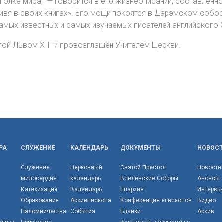
олке мира, — говорится в его жизнеописании, составленно
вя в своих книгах». Его мощи покоятся в Дарэмском соборе
амых известных и самых изучаемых писателей английского
пой Львом XIII и провозглашён Учителем Церкви.
РА
СЛУЖЕНИЕ
КАЛЕНДАРЬ
ДОКУМЕНТЫ
НОВОС
Служение
Церковный
Святой Престол
Новости
милосердия
календарь
Вселенские Соборы
Анонсы
Катехизация
Календарь
Епархия
Интервь
Образование
Архиепископа
Конференция епископов
Видео
Паломничества
События
Бланки
Архив