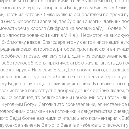
миру принято считать событиями в ней было немного, но эт
ке монастыря Ярроу, собранной Бенедиктом Бискупом были 
ой, часть из которых была куплена основателем во время п
 было непростой задачей, требующей энергии, дальних поез
онастырём у короля Альфрида на восемь хайд – более 24 
о иллюстрированной книги в VIII в.). Несмотря на высокую
библиотеку вдвое. Благодаря этому святой, числивший в л
средневековых историков, риторов, христианских и античн
особности позволили ему стать одним из самых значитель
 работоспособность: практически всю жизнь, вплоть до пос
ам всё копирую». Наследие Беды Достопочтенного, дошедшее
овременные исследователи больше всего ценят «Церковную 
у Беде славу «отца английской истории». В начале этого т
если история повествует о добрых деяниях добрых людей, 
ах нечестивцев, то религиозный и набожный слушатель или ч
м и угодным Богу». Сегодня это произведение, единственно
подробными ссылками на источники и свидетельства очевид
мого Беды более важными считались его комментарии к Биб
уховное значение Ветхого Завета и избежать опасности у