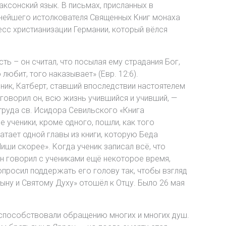
аксонский язык. В письмах, присланных в
ьнейшего истолкователя Священных Книг монаха
есс христианизации Германии, который вёлся
ь – он считал, что посылая ему страдания Бог,
юбит, того наказывает» (Евр. 12:6).
еник, Катберт, ставший впоследствии настоятелем
 говорил он, всю жизнь учившийся и учивший, —
 труда св. Исидора Севильского «Книга
е ученики, кроме одного, пошли, как того
атает одной главы из книги, которую Беда
Пиши скорее». Когда ученик записал всё, что
Он говорил с учениками ещё некоторое время,
опросил поддержать его голову так, чтобы взгляд
Сыну и Святому Духу» отошёл к Отцу. Было 26 мая
 способствовали обращению многих и многих душ.