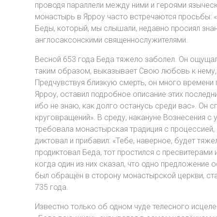
проводя параллели между ними и героями язычески
монастырь в Ярроу часто встречаются просьбы: 
Беды, который, мы слышали, недавно просиял знан
англосаксонскими священнослужителями.
Весной 653 года Беда тяжело заболел. Он ощущал
таким образом, выказывает Свою любовь к нему, и
Предчувствуя близкую смерть, он много времени п
Ярроу, оставил подробное описание этих последни
ибо не знаю, как долго останусь среди вас». Он 
круговращений». В среду, накануне Вознесения с у
требовала монастырская традиция с процессией, о
диктовал и прибавил: «Тебе, наверное, будет тяже
продиктовал Беда, тот простился с пресвитерами 
когда один из них сказал, что одно предложение 
был обращён в сторону монастырской церкви, стал 
735 года.
Известно только об одном чуде телесного исцеле