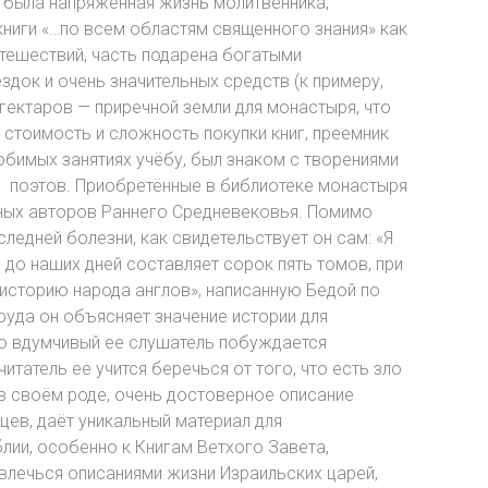
о была напряжённая жизнь молитвенника,
книги «…по всем областям священного знания» как
утешествий, часть подарена богатыми
док и очень значительных средств (к примеру,
гектаров — приречной земли для монастыря, что
 стоимость и сложность покупки книг, преемник
юбимых занятиях учёбу, был знаком с творениями
ых поэтов. Приобретённые в библиотеке монастыря
ных авторов Раннего Средневековья. Помимо
ледней болезни, как свидетельствует он сам: «Я
 до наших дней составляет сорок пять томов, при
историю народа англов», написанную Бедой по
руда он объясняет значение истории для
то вдумчивый ее слушатель побуждается
итатель ее учится беречься от того, что есть зло
е в своём роде, очень достоверное описание
цев, даёт уникальный материал для
лии, особенно к Книгам Ветхого Завета,
влечься описаниями жизни Израильских царей,