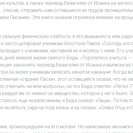
х культов, а также перевод Евангелия от Иоанна на англос
«…списав, отправить нам оставшиеся из трудов проницател
ием Писания». Эти книги оказали огромное влияние на проц
 сильную физическую слабость и это вызывало в нём радост
 часто цитировал ученикам Апостола Павла: «Господь кого л
роводил с учениками, наставляя их и молясь с ними. Его уч
х дней земной жизни святого Беды. «Торопитесь учиться, —
спешил закончить перевод Евангелия от Иоанна и выписки из
тра он велел ученикам записать начатое накануне. Когда вс
тмечая «отдание Пасхи», этот оставшийся сказал, что не хв
ло отвечать на мои вопросы», на что Беда ответил: «Легко. 
и раздал им то немногое имущество, которое у него было. 
осталось ещё незаписанным, и Беда сказал: «Пиши». Потом п
молиться, сидя на полу кельи, и на словах: «Слава Отцу и 
ния, произошедшем на его могиле. Но написанные им книги