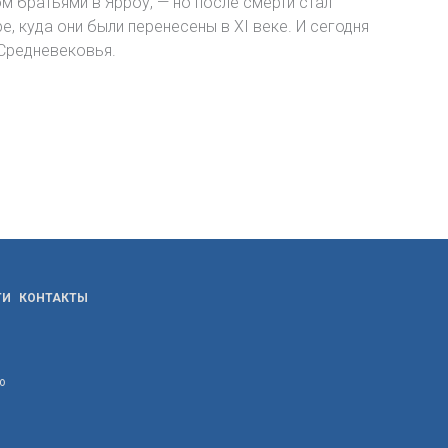
м братьями в Ярроу, — но после смерти стал
, куда они были перенесены в XI веке. И сегодня
 Средневековья.
ТИ
КОНТАКТЫ
ю