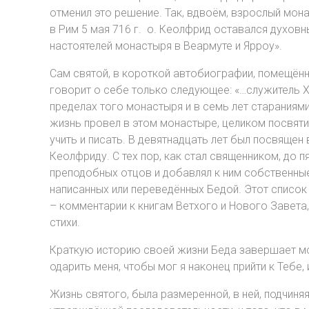
отменил это решение. Так, вдвоём, взрослый мон
в Рим 5 мая 716 г. о. Кеолфрид оставался духов
настоятелей монастыря в Веармуте и Ярроу».
Сам святой, в короткой автобиографии, помещённ
говорит о себе только следующее: «…служитель Х
пределах того монастыря и в семь лет стараниям
жизнь провел в этом монастыре, целиком посвятив
учить и писать. В девятнадцать лет был посвящен
Кеолфриду. С тех пор, как стал священником, до 
преподобных отцов и добавлял к ним собственные
написанных или переведённых Бедой. Этот список
– комментарии к книгам Ветхого и Нового Завета,
стихи.
Краткую историю своей жизни Беда завершает мо
одарить меня, чтобы мог я наконец прийти к Тебе
Жизнь святого, была размеренной, в ней, подчиня