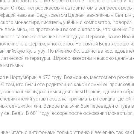
лжала возрастать. Спустя всего сто лет после его смерти 
ркви. Он был непререкаемым авторитетом в вопросах веры 
онифаций называл Беду «светом Церкви, зажжённым Святым 
ского монастыря, писатель, учёный и композитор, говорил,
ь весь мир», на протяжении веков считалось, что мнение 
оказал такое же влияние на Западную Церковь, какое Иоанн
чтенного в Церкви, множество. Но святой Беда хорошо изв
нглийскую культуру. По мнению большинства исследовател
латинской литературы. Широко известны и высоко ценимы е
е им гимны.
лся в Нортумбрии, в 673 году. Возможно, местом его рожде
О том, кто были его родители, из какой семьи он происходи
т, основанный выдающимся деятелем Церкви, одним из об
недиктинский устав позволял принимать в новициат детей, 
ных семьях Англии. Вскоре мальчик был переведён оттуда 
ву св. Беды. В 681 году, вскоре после основания монастыря
ие читать с антифонами только утреню и вечерню, так как 