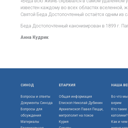
«Беда всю жизнь скрывался в самом удалённом уг
известен каждому во всех областях вселенной, жи
Святой Беда Достопочтенный остаётся одним из с
Беда Достопочтенный канонизирован в 1899 г. Па
Анна Кудрик
СИНОД
ЕПАРХИЯ
НАША ВЕ
Вопросы и ответы
Общая информация
Во что мы
Документы Синода
Епископ Николай Дубинин
верим
Вопросы для
Архиепископ Павел Пецци,
Кто такие
обсуждения
митрополит на покое
католики?
Материалы
Курия
Как и чем