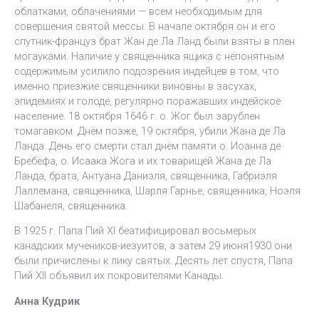
облатками, облачениями — всем необходимым для
совершения святой мессы. В начале октября он и его
спутник-француз брат Жан де Ла Ланд были взяты в плен
могауками. Наличие у священника ящика с непонятным
содержимым усилило подозрения индейцев в том, что
именно приезжие священники виновны в засухах,
эпидемиях и голоде, регулярно поражавших индейское
население. 18 октября 1646 г. о. Жог был зарублен
томагавком. Днём позже, 19 октября, убили Жана де Ла
Ланда. День его смерти стал днём памяти о. Иоанна де
Бребёфа, о. Исаака Жога и их товарищей Жана де Ла
Ланда, брата, Антуана Даниэля, священника, Габриэля
Лаллемана, священника, Шарля Гарнье, священника, Ноэля
Шабанеля, священника.
В 1925 г. Папа Пий XI беатифицировал восьмерых
канадских мучеников-иезуитов, а затем 29 июня1930 они
были причислены к лику святых. Десять лет спустя, Папа
Пий XII объявил их покровителями Канады.
Анна Кудрик