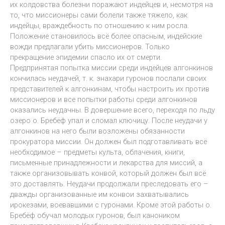
их колдовства болезни поражают индейцев и, несмотря на
то, что миссионеры сами болели также тяжело, как
индейцы, враждебность по отношению к ним росла.
Положение становилось всё более опасным, индейские
вожди предлагали убить миссионеров. Только
прекращение эпидемии спасло их от смерти.
Предпринятая попытка миссии среди индейцев алгонкинов
кончилась неудачей, т. к. знахари гуронов послали своих
представителей к алгонкинам, чтобы настроить их против
миссионеров и все попытки работы среди алгонкинов
оказались неудачны. В довершение всего, переходя по льду
озеро о. Бребёф упал и сломал ключицу. После неудачи у
алгонкинов на него были возложены обязанности
прокуратора миссии. Он должен был подготавливать всё
необходимое – предметы культа, облачения, книги,
письменные принадлежности и лекарства для миссий, а
также организовывать конвой, который должен был всё
это доставлять. Неудачи продолжали преследовать его –
дважды организованные им конвои захватывались
ирокезами, воевавшими с гуронами. Кроме этой работы о.
Бребёф обучал молодых гуронов, был каноником