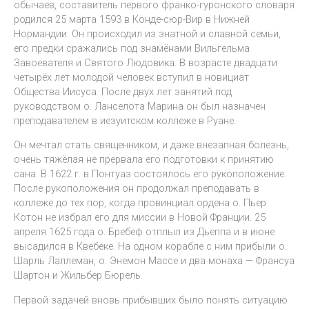
обычаев, составитель первого франко-гуронского словаря
родился 25 марта 1593 в Конде-сюр-Вир в Нижней
Нормандии. Он происходил из знатной и славной семьи,
его предки сражались под знамёнами Вильгельма
Завоевателя и Святого Людовика. В возрасте двадцати
четырёх лет молодой человек вступил в новициат
Общества Иисуса. После двух лет занятий под
руководством о. Ланселота Марина он был назначен
преподавателем в иезуитском коллеже в Руане.
Он мечтал стать священником, и даже внезапная болезнь,
очень тяжёлая не прервала его подготовки к принятию
сана. В 1622 г. в Понтуаз состоялось его рукоположение.
После рукоположения он продолжал преподавать в
коллеже до тех пор, когда провинциал ордена о. Пьер
Котон не избрал его для миссии в Новой Франции. 25
апреля 1625 года о. Бребёф отплыл из Дьеппа и в июне
высадился в Квебеке. На одном корабле с ним прибыли о.
Шарль Лаллеман, о. Энемон Массе и два монаха — Франсуа
Шартон и Жильбер Бюрель.
Первой задачей вновь прибывших было понять ситуацию