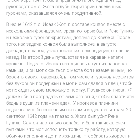
В сентябре 1641 г. была предпринята экспедиция под
руководством о. Жога вглубь территорий населённых
гуронами, оказавшаяся очень продуктивной.
В июне 1642 г. о. Исаак Жог в составе конвоя вместе с
несколькими французами, среди которых были Рене Гупиль
и несколько гуронов-христиан, доплыл до Квебека. После
того, как задача конвоя была выполнена, в августе
двенадцать каноэ, участвовавших в экспедиции, отплыли
назад. На второй день путешествия на караван напали
ирокезы. Лодка о. Исаака находилась в густых зарослях
камыша, и он мог скрыться с места боя незамеченным, но
бросить своих товарищей, в том числе и гуронов-неофитов
без духовной поддержки не мог и сам сдался в плен, чтобы
не покидать свою маленькую паству. Позднее он писал: «Я
должен был пострадать от земного огня, чтобы спасти эти
бедные души из пламени ада». У ирокезов пленники
подвергались бесконечным пыткам и издевательствам. 29
сентября 1642 года на глазах о. Жога был убит Рене
Гупиль. Сам он настолько ослабел и был так искалечен
пытками, что мог исполнять только ту работу, которую
обычно исполняли дети и женщины – собирать хворост и