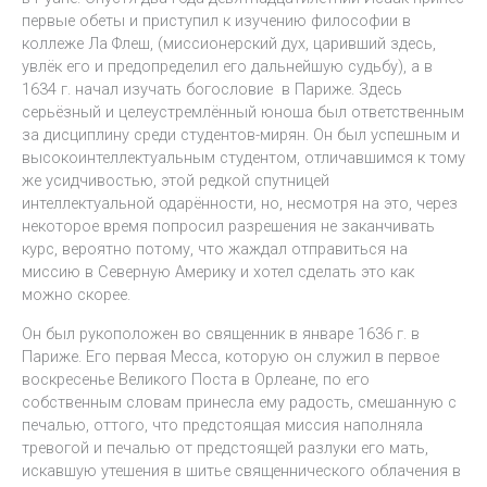
первые обеты и приступил к изучению философии в
коллеже Ла Флеш, (миссионерский дух, царивший здесь,
увлёк его и предопределил его дальнейшую судьбу), а в
1634 г. начал изучать богословие в Париже. Здесь
серьёзный и целеустремлённый юноша был ответственным
за дисциплину среди студентов-мирян. Он был успешным и
высокоинтеллектуальным студентом, отличавшимся к тому
же усидчивостью, этой редкой спутницей
интеллектуальной одарённости, но, несмотря на это, через
некоторое время попросил разрешения не заканчивать
курс, вероятно потому, что жаждал отправиться на
миссию в Северную Америку и хотел сделать это как
можно скорее.
Он был рукоположен во священник в январе 1636 г. в
Париже. Его первая Месса, которую он служил в первое
воскресенье Великого Поста в Орлеане, по его
собственным словам принесла ему радость, смешанную с
печалью, оттого, что предстоящая миссия наполняла
тревогой и печалью от предстоящей разлуки его мать,
искавшую утешения в шитье священнического облачения в