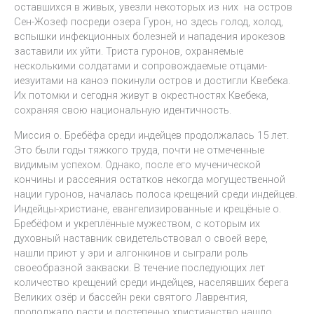
оставшихся в живых, увезли некоторых из них на остров
Сен-Жозеф посреди озера Гурон, но здесь голод, холод,
вспышки инфекционных болезней и нападения ирокезов
заставили их уйти. Триста гуронов, охраняемые
несколькими солдатами и сопровождаемые отцами-
иезуитами на каноэ покинули остров и достигли Квебека.
Их потомки и сегодня живут в окрестностях Квебека,
сохраняя свою национальную идентичность.
Миссия о. Бребёфа среди индейцев продолжалась 15 лет.
Это были годы тяжкого труда, почти не отмеченные
видимым успехом. Однако, после его мученической
кончины и рассеяния остатков некогда могущественной
нации гуронов, началась полоса крещений среди индейцев.
Индейцы-христиане, евангелизированные и крещёные о.
Бребёфом и укреплённые мужеством, с которым их
духовный наставник свидетельствовал о своей вере,
нашли приют у эри и алгонкинов и сыграли роль
своеобразной закваски. В течение последующих лет
количество крещений среди индейцев, населявших берега
Великих озёр и бассейн реки святого Лаврентия,
продолжало расти и постепенно христианство нашло