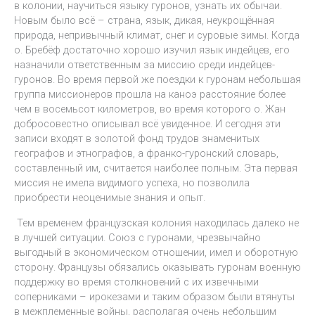
в колонии, научиться языку гуронов, узнать их обычаи.
Новым было всё – страна, язык, дикая, неукрощённая
природа, непривычный климат, снег и суровые зимы. Когда
о. Бребёф достаточно хорошо изучил язык индейцев, его
назначили ответственным за миссию среди индейцев-
гуронов. Во время первой же поездки к гуронам небольшая
группа миссионеров прошла на каноэ расстояние более
чем в восемьсот километров, во время которого о. Жан
добросовестно описывал всё увиденное. И сегодня эти
записи входят в золотой фонд трудов знаменитых
географов и этнографов, а франко-гуронский словарь,
составленный им, считается наиболее полным. Эта первая
миссия не имела видимого успеха, но позволила
приобрести неоценимые знания и опыт.
Тем временем французская колония находилась далеко не
в лучшей ситуации. Союз с гуронами, чрезвычайно
выгодный в экономическом отношении, имел и оборотную
сторону. Французы обязались оказывать гуронам военную
поддержку во время столкновений с их извечными
соперниками – ирокезами и таким образом были втянуты
в межплеменные войны, располагая очень небольшим