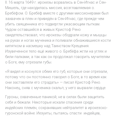
II. 16 марта 1649 г. ирокезы ворвались в Сен-Игнас и Сен-
Мишель, где находилась миссия, возглавляемая о.
Бребёфом. О. Бребёф вместе с другими миссионерами был
захвачен в плен и приведён в Сен-Игнас, где прежде чем
убить священника его подвергли ужасающим пыткам.
Чудом оставшийся в живых Кристоф Рено
свидетельствовал, что ирокезы ободрали кожу и мышцы
на руках и ногах мученика и поливали обнажившиеся кости
кипятком в насмешку над Таинством Крещения.
Изувеченное тело ещё живого о. Бребёфа жгли на углях и
били палками, а так как он продолжал говорить мучителям
о Боге, ему отрезали губы.
«Я видел и коснулся обеих его губ, которые они отрезали,
потому что он постоянно говорил о Боге, в то время как
они заставляли его страдать» — писал Кристоф Рено.
Наконец, сняв с мученика скальп, у него вырвали сердце.
Гуроны, охваченные паникой, не в силах были защитить
себя и бежали. Некоторые искали спасения среди
индейских племён, сохранявших нейтралитет в ирокезско-
гуронской войне. Иезуиты, пытаясь спасти индейцев,