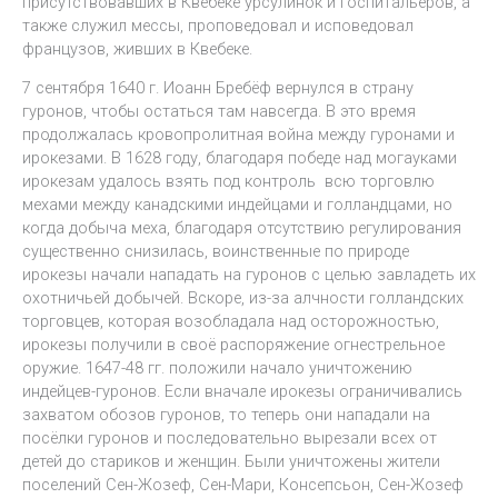
присутствовавших в Квебеке урсулинок и госпитальеров, а
также служил мессы, проповедовал и исповедовал
французов, живших в Квебеке.
7 сентября 1640 г. Иоанн Бребёф вернулся в страну
гуронов, чтобы остаться там навсегда. В это время
продолжалась кровопролитная война между гуронами и
ирокезами. В 1628 году, благодаря победе над могауками
ирокезам удалось взять под контроль всю торговлю
мехами между канадскими индейцами и голландцами, но
когда добыча меха, благодаря отсутствию регулирования
существенно снизилась, воинственные по природе
ирокезы начали нападать на гуронов с целью завладеть их
охотничьей добычей. Вскоре, из-за алчности голландских
торговцев, которая возобладала над осторожностью,
ирокезы получили в своё распоряжение огнестрельное
оружие. 1647-48 гг. положили начало уничтожению
индейцев-гуронов. Если вначале ирокезы ограничивались
захватом обозов гуронов, то теперь они нападали на
посёлки гуронов и последовательно вырезали всех от
детей до стариков и женщин. Были уничтожены жители
поселений Сен-Жозеф, Сен-Мари, Консепсьон, Сен-Жозеф