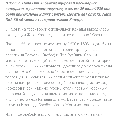
В 1925 г. Папа Пий XI беатифицировал восьмерых
канадских мучеников-иезуитов, а затем 29 июня1930 они
были причислены к лику святых. Десять лет спустя, Папа
Пий XII объявил их покровителями Канады.
В 1534 г. на территории сегодняшней Канады высадилась
экспедиция Жака Картье, давшая начало Новой Франции.
Прошло 66 лет, прежде чем между 1600 и 1608 годом были
основаны первые на этой территории французские
поселения Тадусак (Квебек) и Пор-Руайяль. Самым
многочисленным индейским племенем на этой территории
были гуроны — их численность доходила до сорока тысяч
человек. Это было миролюбивое племя земледельцев и
торговцев, выменивавших плоды сельского хозяйства на
охотничьи трофеи своих соседей-кочевников, могауков,
ирокезов и эри. Именно гуроны стали первым коренным
народом Канады, принявшим христианство. В числе тех,
кто принёс в леса Канады Благую Весть, были священники-
иезуиты Иоанн де Бребёф, Исаак Жог и их товарищи.
Иоанн де Бребёф, апостол гуронов, знаток их языка и