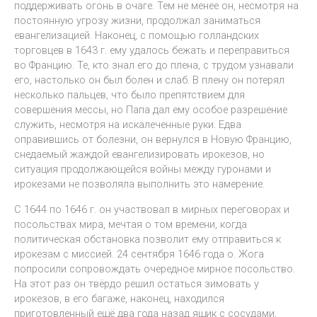
поддерживать огонь в очаге. Тем не менее он, несмотря на
постоянную угрозу жизни, продолжал заниматься
евангелизацией. Наконец, с помощью голландских
торговцев в 1643 г. ему удалось бежать и переправиться
во Францию. Те, кто знал его до плена, с трудом узнавали
его, настолько он был болен и слаб. В плену он потерял
несколько пальцев, что было препятствием для
совершения мессы, но Папа дал ему особое разрешение
служить, несмотря на искалеченные руки. Едва
оправившись от болезни, он вернулся в Новую Францию,
снедаемый жаждой евангелизировать ирокезов, но
ситуация продолжающейся войны между гуронами и
ирокезами не позволяла выполнить это намерение.
С 1644 по 1646 г. он участвовал в мирных переговорах и
посольствах мира, мечтая о том времени, когда
политическая обстановка позволит ему отправиться к
ирокезам с миссией. 24 сентября 1646 года о. Жога
попросили сопровождать очередное мирное посольство.
На этот раз он твёрдо решил остаться зимовать у
ирокезов, в его багаже, наконец, находился
приготовленный ещё два года назад ящик с сосудами,