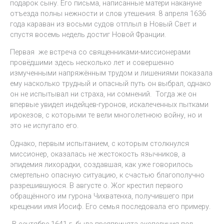
подарок сыну. Его письма, написанные матери накануне
отъезда полны нежности и слов утешения. 8 апреля 1636
года караван из восьми судов отплыл в Новый Свет и
спустя восемь недель достиг Новой Франции.
Первая же встреча со священниками-миссионерами
провёдшими здесь несколько лет и совершенно
измученными напряжённым трудом и лишениями показала
ему насколько трудный и опасный путь он выбрал, однако
он не испытывал ни страха, ни сомнений. Тогда же он
впервые увидел индейцев-гуронов, искалеченных пытками
ирокезов, с которыми те вели многолетнюю войну, но и
это не испугало его.
Однако, первым испытанием, с которым столкнулся
миссионер, оказалась не жестокость язычников, а
эпидемия лихорадки, создавшая, как уже говорилось
смертельно опасную ситуацию, к счастью благополучно
разрешившуюся. В августе о. Жог крестил первого
обращённого им гурона Чихватенха, получившего при
крещении имя Иосиф. Его семья последовала его примеру.