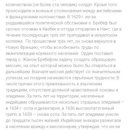
количеством (не более ста человек) солдат. Кроме того
происходили и военные столкновения между английскими
и французскими колонистами. В 1629 г. из-за
ухудшившейся политической обстановки о. Бребёф был
срочно отозван в Квебек и оттуда отправлен в Нант, где в
течение последующих трёх лет преподавал в иезуитском
коллеже. По прошествии трёх лет, он снова вернулся в
Новую Францию, чтобы возобновить труды по
евангелизации коренного населения. Орден поставил
перед о. Жаном Бребёфом задачу создать образцовую
миссию, на опыт которой можно было бы опираться в
дальнейшем. Вначале миссия действует со значительным
успехом, но позднее начинаются серьёзные трудности. В
числе причин этого привязанность к языческим
традициям, отсутствие должной нравственной основы и
эпидемии. За пять лет на территории, населённые
индейцами обрушиваются несколько страшных эпидемий –
в 1634 г. оспа и дизентерия, в 1636 высокопатогенный
грипп, в 1639 – снова оспа. За пять лет эпидемии унесли
до тридцати тысяч жизней. Индейские знахари разжигали
в населении вражду к миссионерам, утверждая, что из-за