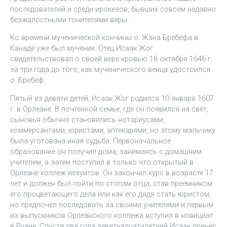
последователей и среди ирокезов, бывших совсем недавно
безжалостными гонителями веры.
Ко времени мученической кончины о. Жана Бребёфа в
Канаде уже был мученик. Отец Исаак Жог
свидетельствовал о своей вере кровью 18 октября 1646 г.
за три года до того, как мученического венца удостоился
о. Бребёф.
Пятый из девяти детей, Исаак Жог родился 10 января 1607
г. в Орлеане. В почтенной семье, где он появился на свет,
сыновья обычно становились нотариусами,
коммерсантами, юристами, аптекарями, но этому мальчику
была уготована иная судьба. Первоначальное
образование он получил дома, занимаясь с домашним
учителем, а затем поступил в только что открытый в
Орлеане коллеж иезуитов. Он закончил курс в возрасте 17
лет и должен был пойти по стопам отца, став преемником
его процветающего дела или как его дядя стать юристом,
но предпочёл последовать за своими учителями и первым
из выпускников Орлеанского коллежа вступил в новициат
в Руане. Спустя два года девятнадцатилетний Исаак принёс