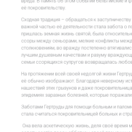
вреда. В память об этом событии бельгийские и ф
её покровительству.
Сходная традиция – обращаться к заступничеству 
важной частью её деятельности стала забота о п
пришлась земная жизнь святой, была относительн
ссоры между сеньорами, мелкие конфликты межд
столкновениям, во вражду постепенно втягивалис
лучшим душевным качествам и разуму враждующих
семьи ссорящихся супругов возвращалась любовь,
На протяжении всей своей недолгой жизни Гертру
её обычно изображают. Благодаря неверному исто
нашествий этих грызунов и даже покровительница
эпидемиях заразных болезней, которые поражали С
Заботами Гертруды для помощи больным и паломн
стала считаться покровительницей больных и стр
Она вела аскетическую жизнь, деля своё время м