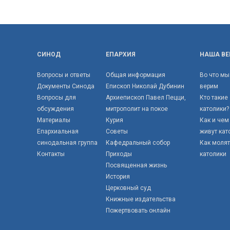
СИНОД
ЕПАРХИЯ
НАША ВЕ
Вопросы и ответы
Общая информация
Во что мы
Документы Синода
Епископ Николай Дубинин
верим
Вопросы для
Архиепископ Павел Пецци,
Кто такие
обсуждения
митрополит на покое
католики?
Материалы
Курия
Как и чем
Епархиальная
Советы
живут кат
синодальная группа
Кафедральный собор
Как моля
Контакты
Приходы
католики
Посвященная жизнь
История
Церковный суд
Книжные издательства
Пожертвовать онлайн