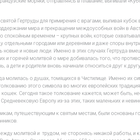
ранцузские моряки, отправляясь в плавание, выпивали «Кубо
святой Гертруды для примирения с врагами, выпивая кубок в
оддержании мира и прекращении междоусобных войн в Австра
о спокойным временем – крупных войн, которые охватывали
у отдельными городами или деревнями и даже споры внутр
ь новые и новые люди. Именно в этих случаях Гертруда вм
 и горячей молитвой о мире добивалась того, что против
 а дети и родители вновь начинали относиться друг к друг
да молилась о душах, томящихся в Чистилище. Именно их с
лкованию этого символа во многих европейских традициях 
 кошек. Сегодня такое толкование кажется, может быть, не
редневековую Европу из-за этих, таких маленьких и невинн
икам, путешествующим к святым местам, были основаны го
анников.
ежду молитвой и трудом, не сторонясь никакой работы, и к