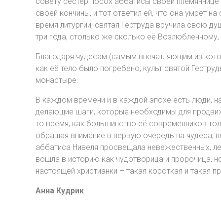
совету сестёр посох аббатисы своей племяннице Ви
своей кончины, и тот ответил ей, что она умрёт 
время литургии, святая Гертруда вручила свою д
три года, столько же сколько её Возлюбленному, 
Благодаря чудесам (самым впечатляющим из котор
как её тело было погребено, культ святой Гертру
монастыре.
В каждом времени и в каждой эпохе есть люди, 
делающие шаги, которые необходимы для продвиже
то время, как большинство её современников толь
обращая внимание в первую очередь на чудеса, п
аббатиса Нивеля просвещала невежественных, леч
вошла в историю как чудотворица и пророчица, н
настоящей христианки – такая короткая и такая п
Анна Кудрик