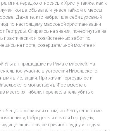
религии, нередко относясь к Христу также, как к
учаи, когда обыватели, унеся тайком с мессы
орове. Даже те, кто избрал для себя духовный
ериод по-настоящему массовой христианизации
от Гертруды. Опираясь на знания, почёрпнутые из
ть практических и хозяйственных забот по
вшись на посте, созерцательной молитве и
ой Ультан, пришедшие из Рима с миссией. На
деятельное участие в устроении Нивельского
ятыми в Ирландии. При жизни Гертруды её и
 Нивельского монастыря в Фос вместе с
ав место их гибели, перенесла тела убитых
ой обещала молиться о том, чтобы путешествие
сочинении «Добродетели святой Гертруды»,
и чудище скрылось, не причинив судну и людям