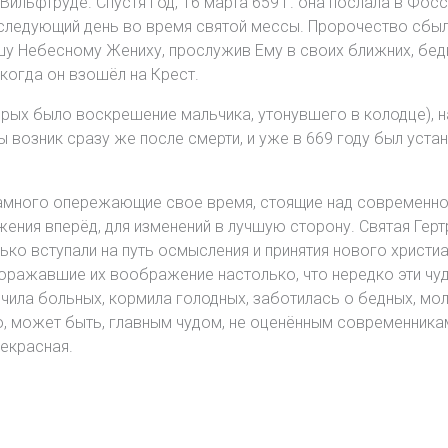
льфтруде. Спустя год, 16 марта 659 г. она послала в Фосс 
на следующий день во время святой мессы. Пророчество сбы
ушу Небесному Жениху, прослужив Ему в своих ближних, бед
когда он взошёл на Крест.
ых было воскрешение мальчика, утонувшего в колодце), н
ды возник сразу же после смерти, и уже в 669 году был уст
намного опережающие свое время, стоящие над современной
ния вперёд, для изменений в лучшую сторону. Святая Герт
ко вступали на путь осмысления и принятия нового христиа
оражавшие их воображение настолько, что нередко эти чуд
ила больных, кормила голодных, заботилась о бедных, мол
о, может быть, главным чудом, не оценённым современника
рекрасная.