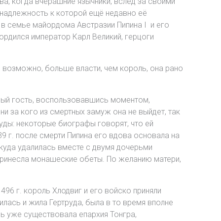
тва, когда вчерашние язычники, вслед за своими
инадлежность к которой ещё недавно её
 в семье майордома Австразии Пипина I и его
ордился император Карл Великий, герцоги
 возможно, больше власти, чем король, она рано
сный гость, воспользовавшись моментом,
ни за кого из смертных замуж она не выйдет, так
уды: некоторые биографы говорят, что ей
9 г. после смерти Пипина его вдова основала на
 куда удалилась вместе с двумя дочерьми
 принесла монашеские обеты. По желанию матери,
496 г. король Хлодвиг и его войско приняли
илась и жила Гертруда, была в то время вполне
есь уже существовала епархия Тонгра,