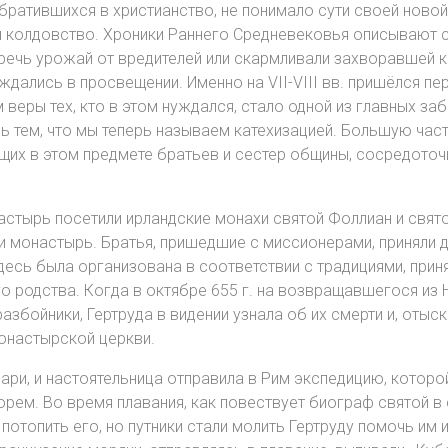
ратившихся в христианство, не понимало сути своей новой 
 колдовство. Хроники Раннего Средневековья описывают сл
еречь урожай от вредителей или скармливали захворавшей к
дались в просвещении. Именно на VII-VIII вв. пришёлся п
веры тех, кто в этом нуждался, стало одной из главных заб
сь тем, что мы теперь называем катехизацией. Большую час
их в этом предмете братьев и сестер общины, сосредоточи
настырь посетили ирландские монахи святой Фоллиан и свят
ли монастырь. Братья, пришедшие с миссионерами, приняли 
здесь была организована в соответствии с традициями, прин
о родства. Когда в октябре 655 г. на возвращавшегося из
збойники, Гертруда в видении узнала об их смерти и, отыск
монастырской церкви.
ари, и настоятельница отправила в Рим экспедицию, котор
ем. Во время плавания, как повествует биограф святой в 
отопить его, но путники стали молить Гертруду помочь им 