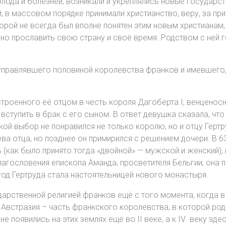
голода и болезней, возникали и укреплялись новые государс
, в массовом порядке принимали христианство, веру, за пр
орой не всегда был вполне понятен этим новым христианам,
но прославить свою страну и своё время. Родством с ней г
управлявшего половиной королевства франков и имевшего,
устроенного её отцом в честь короля Дагоберта I, венцено
вступить в брак с его сыном. В ответ девушка сказала, что 
ой выбор не понравился не только королю, но и отцу Гертр
а отца, но позднее он примирился с решением дочери. В 63
(как было принято тогда «двойной» — мужской и женский),
благословения епископа Аманда, просветителя Бельгии, она
год Гертруда стала настоятельницей нового монастыря.
дарственной религией франков ещё с того момента, когда в 
о Австразия – часть франкского королевства, в которой род
не появились на этих землях ещё во II веке, а к IV веку зд