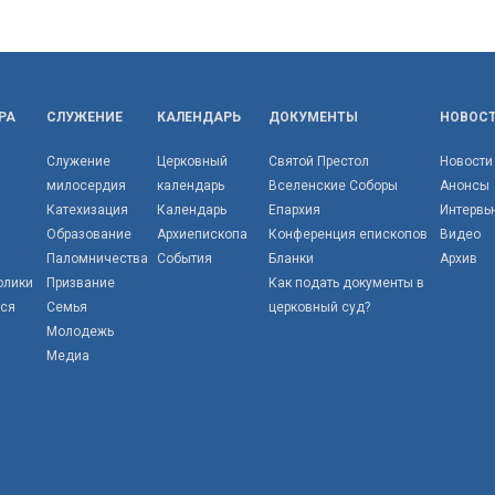
РА
СЛУЖЕНИЕ
КАЛЕНДАРЬ
ДОКУМЕНТЫ
НОВОС
Служение
Церковный
Святой Престол
Новости
милосердия
календарь
Вселенские Соборы
Анонсы
Катехизация
Календарь
Епархия
Интервь
Образование
Архиепископа
Конференция епископов
Видео
Паломничества
События
Бланки
Архив
олики
Призвание
Как подать документы в
тся
Семья
церковный суд?
Молодежь
Медиа