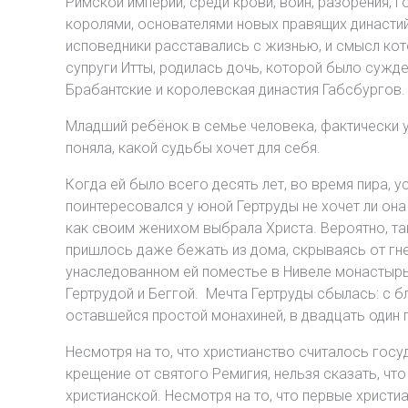
Римской империи, среди крови, войн, разорения, 
королями, основателями новых правящих династий
исповедники расставались с жизнью, и смысл кот
супруги Итты, родилась дочь, которой было сужде
Брабантские и королевская династия Габсбургов.
Младший ребёнок в семье человека, фактически 
поняла, какой судьбы хочет для себя.
Когда ей было всего десять лет, во время пира, 
поинтересовался у юной Гертруды не хочет ли она 
как своим женихом выбрала Христа. Вероятно, так
пришлось даже бежать из дома, скрываясь от гнев
унаследованном ей поместье в Нивеле монастырь 
Гертрудой и Беггой. Мечта Гертруды сбылась: с 
оставшейся простой монахиней, в двадцать один 
Несмотря на то, что христианство считалось госу
крещение от святого Ремигия, нельзя сказать, чт
христианской. Несмотря на то, что первые христиа