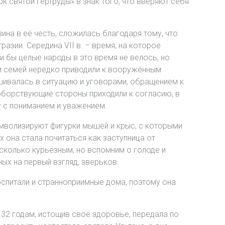
к святой Гертруды» в знак того, что вверяют себя
ина в её честь, сложилась благодаря тому, что
зии. Середина VII в. – время, на которое
 бы целые народы в это время не велось, но
и семей нередко приводили к вооружённым
ешивалась в ситуацию и уговорами, обращением к
оборствующие стороны приходили к согласию, в
у с пониманием и уважением.
имволизируют фигурки мышей и крыс, с которыми
она стала почитаться как заступница от
сколько курьёзным, но вспомним о голоде и
ых на первый взгляд, зверьков.
спитали и странноприимные дома, поэтому она
 32 годам, истощив своё здоровье, передала по