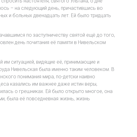
спросить настоятеля, святого Ультана, о дне
лось – на следующий день, причастившись во
ных и больных двенадцать лет. Ей было тридцать
ачавшимся по заступничеству святой ещё до того,
ановлен день почитания её памяти в Нивельском
 им ситуацией, видящие её, принимающие и
руда Нивельская была именно таким человеком. В
нского понимания мира, по-детски наивно
еса казались им важнее даже истин веры,
илась о грешниках. Ей было открыто многое, она
ми, была её повседневная жизнь, жизнь