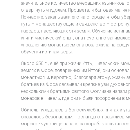
значительное количество вчерашних язычников, об
отвергнутым идолам. Процветали бытовая магия и
Причастие, закапывали его на огороде, чтобы уб
путь – монашествующие и священство – остро нуж
народов, населяющих эти земли. Обучение истинам 
книг и мистический опыт, она неустанно занимала
управлению монастырём она возложила на сведущ
обучении истинам веры.
Около 650 г., ещё при жизни Итты, Нивельский мо
землях в Фосе, подаренных им Иттой, они основа
монастыря, и, вероятно, благодаря этому, жизнь 
братьев из Фоса связывали крепкие узы духовног
несколькими братьями святого Фоллиана напали ра
монахов в Нивель, где они и были похоронены в 
Обитель нуждалась в богослужебных книгах и утв
оказалось безопасным. Посланцы отправились мор
морское чудовище напало на корабль и пыталось п