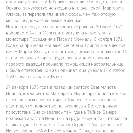
возможную невесту. К браку склоняли её и родственники.
Однако, замужество не входило в планы юной Маргариты
Алакок, её переполняла иная любовь, чем та, которую
могли предложить ей земные женихи.
Наконец, преодолев сопротивление родных, 20 июня 1671 г.
в возрасте 24 лет Маргарита вступила в постулат в
монастыре Посещения в Паре ле Мониаль. 6 ноября 1672
года она принесла монашеские обеты, приняв монашеское
имя – Мария. Здесь, в монастыре, прожив в монашестве 19
лет, в течение которых трудилась в монастырском
лазарете, дважды побывала помощницей настоятельницы
и была ответственной за новициат, она умерла 17 октября
1690 года в возрасте 43 лет.
27 декабря 1673 года в праздник святого Евангелиста
Иоанна, когда сестра Маргарита Мария преклонила колени
перед алтарём в монастырской капелле, она внезапно
ощутила, что полностью погрузилась в Божественное
присутствие. Она оказалась там, где на Тайной Вечере
возлежал апостол Иоанн – на груди Иисуса, так, что могла
слышать, как бьётся Его Святое Сердце. Обращаясь к ней,
Иисус сказал: «Мое Божественное Сердце так пылает