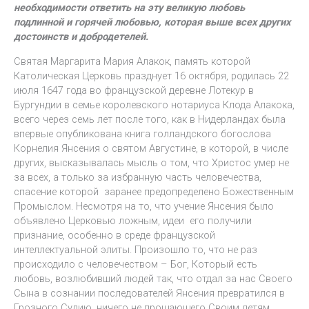
необходимости ответить на эту великую любовь
подлинной и горячей любовью, которая выше всех других
достоинств и добродетелей.
Святая Маргарита Мария Алакок, память которой
Католическая Церковь празднует 16 октября, родилась 22
июля 1647 года во французской деревне Лотекур в
Бургундии в семье королевского нотариуса Клода Алакока,
всего через семь лет после того, как в Нидерландах была
впервые опубликована книга голландского богослова
Корнелия Янсения о святом Августине, в которой, в числе
других, высказывалась мысль о том, что Христос умер не
за всех, а только за избранную часть человечества,
спасение которой заранее предопределено Божественным
Промыслом. Несмотря на то, что учение Янсения было
объявлено Церковью ложным, идеи его получили
признание, особенно в среде французской
интеллектуальной элиты. Произошло то, что не раз
происходило с человечеством – Бог, Который есть
любовь, возлюбивший людей так, что отдал за нас Своего
Сына в сознании последователей Янсения превратился в
Грозного Судию, ничего не прощающего Своим детям.