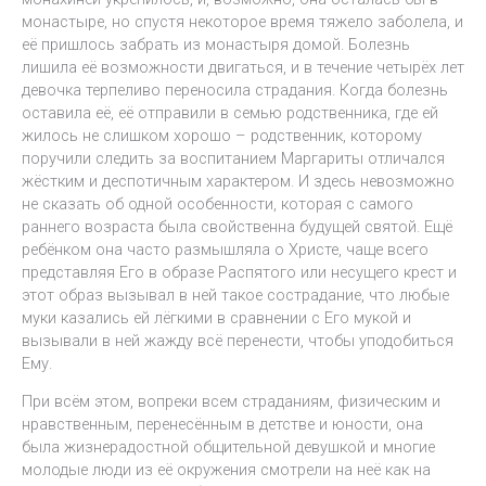
монастыре, но спустя некоторое время тяжело заболела, и
её пришлось забрать из монастыря домой. Болезнь
лишила её возможности двигаться, и в течение четырёх лет
девочка терпеливо переносила страдания. Когда болезнь
оставила её, её отправили в семью родственника, где ей
жилось не слишком хорошо – родственник, которому
поручили следить за воспитанием Маргариты отличался
жёстким и деспотичным характером. И здесь невозможно
не сказать об одной особенности, которая с самого
раннего возраста была свойственна будущей святой. Ещё
ребёнком она часто размышляла о Христе, чаще всего
представляя Его в образе Распятого или несущего крест и
этот образ вызывал в ней такое сострадание, что любые
муки казались ей лёгкими в сравнении с Его мукой и
вызывали в ней жажду всё перенести, чтобы уподобиться
Ему.
При всём этом, вопреки всем страданиям, физическим и
нравственным, перенесённым в детстве и юности, она
была жизнерадостной общительной девушкой и многие
молодые люди из её окружения смотрели на неё как на