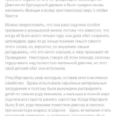
Девочке из бургундской деревни и было суждено вновь
напомнить Франции и всему христианскому миру о любви
Христа.
Можно предположить, что она рано ощутила особое
призвание к монашеской жизни, потому что известно, что
когда ей было всего четыре года, она дала обет сохранять
целомудрие, едва ли до конца понимая смысл самого
этого слова, но, вероятно, по внушению свыше
догадываясь, что это нечто хорошее, к чему призывает её
Провидение. Некоторые, говоря об этом эпизоде, склонны
подшучивать над пылкостью маленькой девочки, но этот
свой детский обет она исполнила.
Отец Маргариты умер молодым, оставив многочисленное
семейство. Вдова испытывала серьёзные материальные
затруднения и поэтому была вынуждена распределить
детей по семьям родственников, и малышка в полной мере
ощутила все горести раннего сиротства. Когда Маргарите
было 8 лет, родственники поместили девочку в пансион
при монастыре кларисс в Шароле. Здесь её желание стать
монахиней укрепилось, и, возможно, она осталась бы в