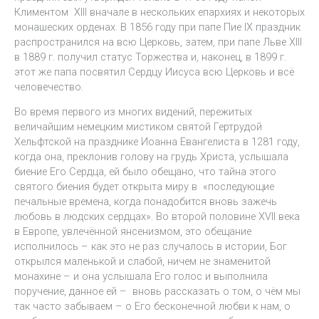
Климентом XIII вначале в нескольких епархиях и некоторых
монашеских орденах. В 1856 году при папе Пие IX праздник
распространился на всю Церковь, затем, при папе Льве XIII
в 1889 г. получил статус Торжества и, наконец, в 1899 г.
этот же папа посвятил Сердцу Иисуса всю Церковь и всё
человечество.
Во время первого из многих видений, пережитых
величайшим немецким мистиком святой Гертрудой
Хельфтской на празднике Иоанна Евангелиста в 1281 году,
когда она, преклонив голову на грудь Христа, услышала
биение Его Сердца, ей было обещано, что тайна этого
святого биения будет открыта миру в «последующие
печальные времена, когда понадобится вновь зажечь
любовь в людских сердцах». Во второй половине XVII века
в Европе, увлечённой янсенизмом, это обещание
исполнилось – как это не раз случалось в истории, Бог
открылся маленькой и слабой, ничем не знаменитой
монахине – и она услышала Его голос и выполнила
поручение, данное ей – вновь рассказать о том, о чём мы
так часто забываем – о Его бесконечной любви к нам, о