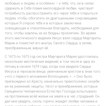
любовью к людям, а особенно – к тебе, что, не в силах
сдержать в Себе пламя милосердной любви, чувствует
потребность распространить его через тебя и открыться
людям, чтобы обогатить их драгоценными сокровищами,
которые Я открою тебе и в которых заключена
освящающая и спасительная благодать, необходимая для
того, чтобы извлечь их из бездны проклятия». Во время
этого мистического видения Иисус взял сердце Маргариты
Марии и поместил его внутрь Своего Сердца, а затем,
преображённым, вернул ей.
С 1673 по 1675 год сестра Маргарита Мария удостоилась
нескольких мистических видений, в том числе в одну из
пятниц в начале 1674 года, когда она увидела Сердце
Иисуса в терновом венце, увенчанным крестом в знак того
«что с первого мгновения Воплощения, <…> Оно было
пригвождено ко Кресту, изначально преисполнено скорби
из-за унижений, нищеты, тягот и пренебрежения, которые
Священное Человеческое Естество Господа испытывало
на протяжении всей жизни на земле и в час страданий. Он
дал мне увидеть, сколь горячо жаждет любви человека и