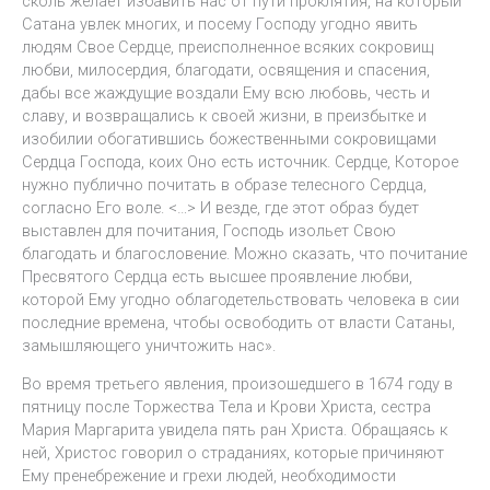
сколь желает избавить нас от пути проклятия, на который
Сатана увлек многих, и посему Господу угодно явить
людям Свое Сердце, преисполненное всяких сокровищ
любви, милосердия, благодати, освящения и спасения,
дабы все жаждущие воздали Ему всю любовь, честь и
славу, и возвращались к своей жизни, в преизбытке и
изобилии обогатившись божественными сокровищами
Сердца Господа, коих Оно есть источник. Сердце, Которое
нужно публично почитать в образе телесного Сердца,
согласно Его воле. <…> И везде, где этот образ будет
выставлен для почитания, Господь изольет Свою
благодать и благословение. Можно сказать, что почитание
Пресвятого Сердца есть высшее проявление любви,
которой Ему угодно облагодетельствовать человека в сии
последние времена, чтобы освободить от власти Сатаны,
замышляющего уничтожить нас».
Во время третьего явления, произошедшего в 1674 году в
пятницу после Торжества Тела и Крови Христа, сестра
Мария Маргарита увидела пять ран Христа. Обращаясь к
ней, Христос говорил о страданиях, которые причиняют
Ему пренебрежение и грехи людей, необходимости