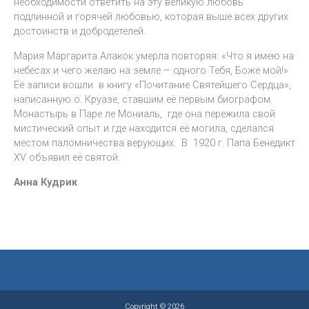
необходимости ответить на эту великую любовь
подлинной и горячей любовью, которая выше всех других
достоинств и добродетелей.
Мария Маргарита Алакок умерла повторяя: «Что я имею на
небесах и чего желаю на земле – одного Тебя, Боже мой!»
Её записи вошли в книгу «Почитание Святейшего Сердца»,
написанную о. Круазе, ставшим её первым биографом.
Монастырь в Паре ле Мониаль, где она пережила свой
мистический опыт и где находится её могила, сделался
местом паломничества верующих. В 1920 г. Папа Бенедикт
XV объявил её святой.
Анна Кудрик
Copyright © 2026