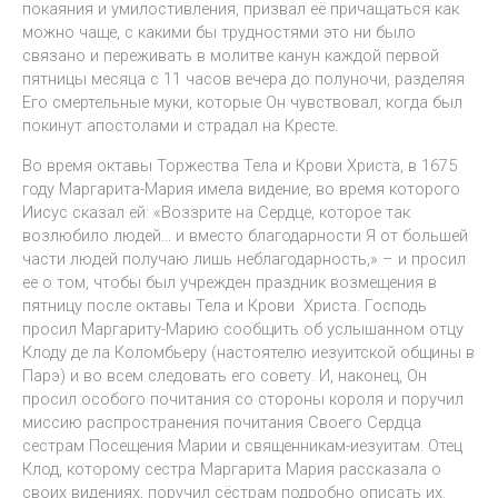
покаяния и умилостивления, призвал её причащаться как
можно чаще, с какими бы трудностями это ни было
связано и переживать в молитве канун каждой первой
пятницы месяца с 11 часов вечера до полуночи, разделяя
Его смертельные муки, которые Он чувствовал, когда был
покинут апостолами и страдал на Кресте.
Во время октавы Торжества Тела и Крови Христа, в 1675
году Маргарита-Мария имела видение, во время которого
Иисус сказал ей: «Воззрите на Сердце, которое так
возлюбило людей… и вместо благодарности Я от большей
части людей получаю лишь неблагодарность,» – и просил
ее о том, чтобы был учрежден праздник возмещения в
пятницу после октавы Тела и Крови Христа. Господь
просил Маргариту-Марию сообщить об услышанном отцу
Клоду де ла Коломбьеру (настоятелю иезуитской общины в
Парэ) и во всем следовать его совету. И, наконец, Он
просил особого почитания со стороны короля и поручил
миссию распространения почитания Своего Сердца
сестрам Посещения Марии и священникам-иезуитам. Отец
Клод, которому сестра Маргарита Мария рассказала о
своих видениях, поручил сёстрам подробно описать их.