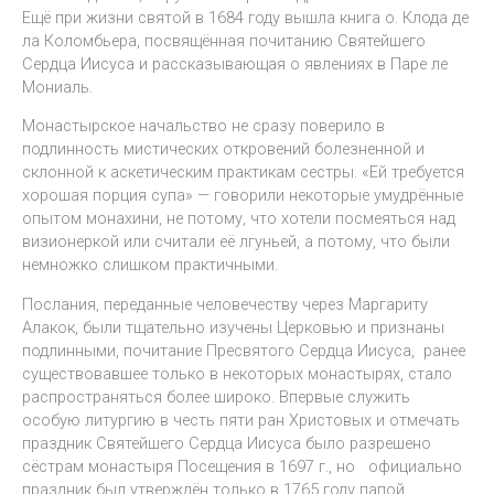
Ещё при жизни святой в 1684 году вышла книга о. Клода де
ла Коломбьера, посвящённая почитанию Святейшего
Сердца Иисуса и рассказывающая о явлениях в Паре ле
Мониаль.
Монастырское начальство не сразу поверило в
подлинность мистических откровений болезненной и
склонной к аскетическим практикам сестры. «Ей требуется
хорошая порция супа» — говорили некоторые умудрённые
опытом монахини, не потому, что хотели посмеяться над
визионеркой или считали её лгуньей, а потому, что были
немножко слишком практичными.
Послания, переданные человечеству через Маргариту
Алакок, были тщательно изучены Церковью и признаны
подлинными, почитание Пресвятого Сердца Иисуса, ранее
существовавшее только в некоторых монастырях, стало
распространяться более широко. Впервые служить
особую литургию в честь пяти ран Христовых и отмечать
праздник Святейшего Сердца Иисуса было разрешено
сёстрам монастыря Посещения в 1697 г., но официально
праздник был утверждён только в 1765 году папой