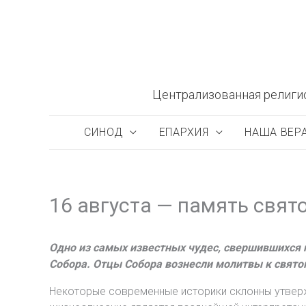
Перейти
к
содержимому
Централизованная религи
СИНОД
ЕПАРХИЯ
НАША ВЕР
16 августа — память свят
Одно из самых известных чудес, свершившихся п
Собора. Отцы Собора вознесли молитвы к святом
Некоторые современные историки склонны утвержд