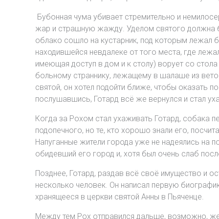
Бубонная чума убивает стремительно и немилосер
жар и страшную жажду. Уделом святого должна б
облако сошло на кустарник, под которым лежал бо
находившейся невдалеке от того места, где лежал
имеющая доступ в дом и к столу) ворует со стола 
больному страннику, лежащему в шалаше из веток
святой, он хотел подойти ближе, чтобы оказать п
послушавшись, Готард всё же вернулся и стал ух
Когда за Рохом стал ухаживать Готард, собака пе
подопечного, но те, кто хорошо знали его, посчит
Напуганные жители города уже не надеялись на по
обидевший его город и, хотя был очень слаб посл
Позднее, Готард, раздав всё своё имущество и ос
несколько человек. Он написал первую биографи
хранящееся в церкви святой Анны в Пьяченце.
Между тем Рох отправился дальше, возможно, же