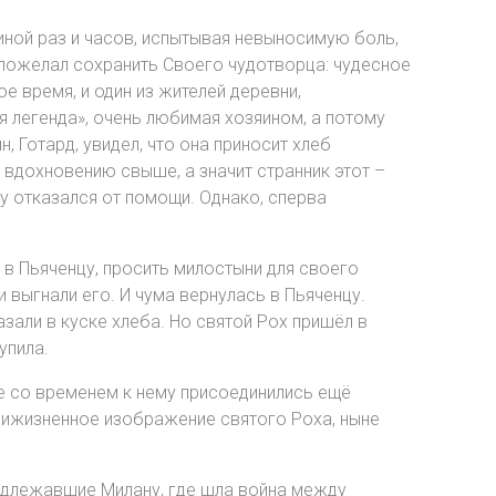
иной раз и часов, испытывая невыносимую боль,
 пожелал сохранить Своего чудотворца: чудесное
 время, и один из жителей деревни,
ая легенда», очень любимая хозяином, а потому
, Готард, увидел, что она приносит хлеб
 вдохновению свыше, а значит странник этот –
у отказался от помощи. Однако, сперва
 в Пьяченцу, просить милостыни для своего
и выгнали его. И чума вернулась в Пьяченцу.
зали в куске хлеба. Но святой Рох пришёл в
упила.
де со временем к нему присоединились ещё
рижизненное изображение святого Роха, ныне
адлежавшие Милану, где шла война между