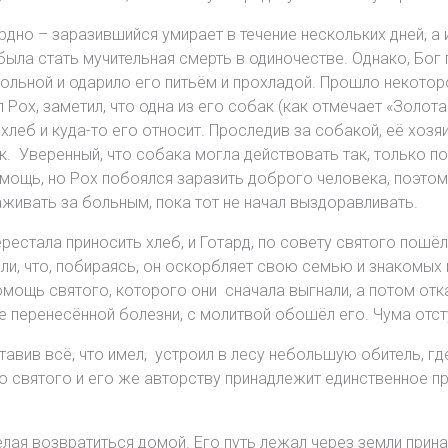
дно – заразившийся умирает в течение нескольких дней, а 
ыла стать мучительная смерть в одиночестве. Однако, Бог
льной и одарило его питьём и прохладой. Прошло некоторое
 Рох, заметил, что одна из его собак (как отмечает «Золот
хлеб и куда-то его относит. Проследив за собакой, её хозяин
. Уверенный, что собака могла действовать так, только по
омощь, но Рох побоялся заразить доброго человека, поэтом
аживать за больным, пока тот не начал выздоравливать.
рестала приносить хлеб, и Готард, по совету святого пошёл
али, что, побираясь, он оскорбляет свою семью и знакомых 
мощь святого, которого они сначала выгнали, а потом отка
е перенесённой болезни, с молитвой обошёл его. Чума отст
тавив всё, что имел, устроил в лесу небольшую обитель, г
ю святого и его же авторству принадлежит единственное п
лая возвратиться домой. Его путь лежал через земли прин