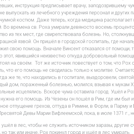
евших, инструкция предписывает врачу, заподозрившему чум
, не выпускать из лечебного учреждения персонал и других п
чумной костюм. Даже теперь, когда медицина располагает 
й. Во времена св. Роха умирали девяносто восемь процент
о из тех мест, где свирепствовала болезнь. Но, столкну
рашной язвой. Он пришёл в городской госпиталь, где начал
ожил свою помощь. Вначале Винсент отказался от помощи, та
 что этот, явившийся неизвестно откуда добровольный помо
стоял на своём. Тот же источник повествует о том, что Рох 
ь, что его помощь не сводилась только к молитве. Считаетс
гда же те, что находились в госпитале, выздоровели, свято
дый дом, пораженный болезнью, молился, взывая к мукам Х
ьные исцелялись. Вскоре чума оставила город. Ушёл и Рох
 нужна его помощь. Из Чезены он пошёл в Рим, где им был 
ное отпущение грехов, оттуда в Римини, в Форли, в Парму и
ресвятой Девы Марии Вифлеемской, пока, в июле 1371 г., н
шёл в лес, чтобы не служить источником заразы, другие сч
но так или иначе, Рох покинул город и ушёл в лес умирать.