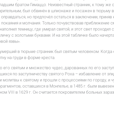
адшим братом Гимаццо. Неизвестный странник, к тому же о
озрительным, был обвинён в шпионаже и посажен в тюрьму 
 оправдаться, но предпочёл остаться в заключении, приняв
 покаяния и молчания. Только почувствовав приближение см
 наполнил темницу, где умирал святой, и этот свет проходил
личку с золотыми буквами. И на этой табличке было начерта
овой язвы».
 умерший в тюрьме странник был святым человеком. Когда 
тну на груди в форме креста.
 его святым и множество чудес, дарованных по его засту
шихся по заступничеству святого Роха – избавление от эпи
молитвы к святому и прошли с процессиями по городу, и ч
агментов, оставшихся в Монпелье, в 1485 г. были вывезены
ом VIII в 1629 г. Он считается покровителем больных зара