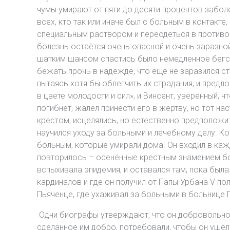
чумы умирают от пяти до десяти процентов забол
всех, кто так или иначе был с больным в контакте
специальным раствором и переодеться в противо
болезнь остаётся очень опасной и очень заразно
шатким шансом спастись было немедленное бегств
бежать прочь в надежде, что ещё не заразился ст
пытаясь хотя бы облегчить их страдания, и предл
в цвете молодости и сил», и Винсент, уверенный,
погибнет, жалел принести его в жертву, но тот на
крестом, исцелялись, но естественно предположит
научился уходу за больными и лечебному делу. Ко
больным, которые умирали дома. Он входил в каж
повторилось – осенённые крестным знамением бол
вспыхивала эпидемия, и оставался там, пока была
кардиналов и где он получил от Папы Урбана V пол
Пьяченце, где ухаживал за больными в больнице П
Одни биографы утверждают, что он добровольно у
сделанное им добро, потребовали, чтобы он ушёл, 