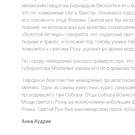
миланским герцогом Бернардом Висконти и его мл
что он «смиренный слуга Христа», показался под
его покойного отца Жермен. Святой мог бы легко
тюрьме, он использовал для молитвы, созерцания,
«Золотой легенде» говорится, что «чудесный свет
тюрьму и принёс, и положил под голову узника таб
помолится к святому Роху, уцелеет во время мор
По городу немедленно распространился слух, что
губернатора Монпелье узнала его по родимому пя
Народное благочестие немедленно провозгласило
мнению. Одно из самых известных чудес, свершив
проходившего там Собора. Отцы Собора вознесли 
Мощи святого Роха, за исключением небольших фр
Рокко. Святой Рох был канонизирован папой Урбан
Анна Кудрик