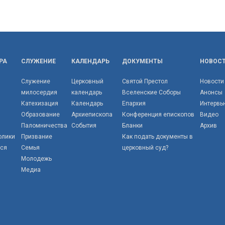
РА
СЛУЖЕНИЕ
КАЛЕНДАРЬ
ДОКУМЕНТЫ
НОВОС
Служение
Церковный
Святой Престол
Новости
милосердия
календарь
Вселенские Соборы
Анонсы
Катехизация
Календарь
Епархия
Интервь
Образование
Архиепископа
Конференция епископов
Видео
Паломничества
События
Бланки
Архив
олики
Призвание
Как подать документы в
тся
Семья
церковный суд?
Молодежь
Медиа