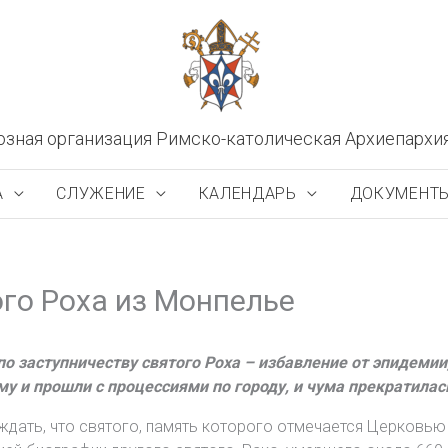
озная организация Римско-католическая Архиепархи
А
СЛУЖЕНИЕ
КАЛЕНДАРЬ
ДОКУМЕНТ
ого Роха из Монпелье
о заступничеству святого Роха – избавление от эпидемии,
у и прошли с процессиями по городу, и чума прекратилас
ать, что святого, память которого отмечается Церковью 1