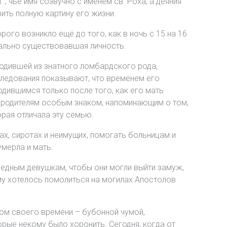
, чьё имя созвучно с именем св. Роха, а деяния
ить полную картину его жизни.
рого возникло ещё до того, как в ночь с 15 на 16
еально существовавшая личность.
ходившей из знатного ломбардского рода,
следования показывают, что временем его
дившимся только после того, как его мать
ь родителям особым знаком, напоминающим о том,
орая отличала эту семью.
ах, сиротах и неимущих, помогать больницам и
умерла и мать.
бедным девушкам, чтобы они могли выйти замуж,
му хотелось помолиться на могилах Апостолов
чом своего времени – бубонной чумой,
рые некому было хоронить. Сегодня, когда от