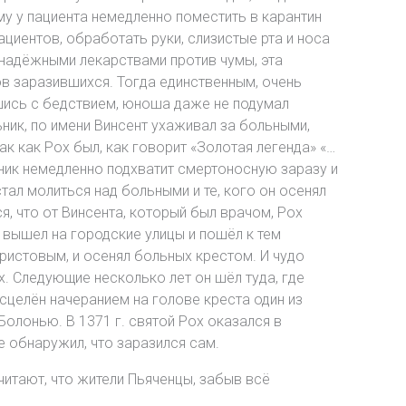
у у пациента немедленно поместить в карантин
ациентов, обработать руки, слизистые рта и носа
надёжными лекарствами против чумы, эта
ов заразившихся. Тогда единственным, очень
вшись с бедствием, юноша даже не подумал
ьник, по имени Винсент ухаживал за больными,
к как Рох был, как говорит «Золотая легенда» «…
щник немедленно подхватит смертоносную заразу и
стал молиться над больными и те, кого он осенял
я, что от Винсента, который был врачом, Рох
й вышел на городские улицы и пошёл к тем
ристовым, и осенял больных крестом. И чудо
. Следующие несколько лет он шёл туда, где
исцелён начеранием на голове креста один из
 Болонью. В 1371 г. святой Рох оказался в
е обнаружил, что заразился сам.
итают, что жители Пьяченцы, забыв всё