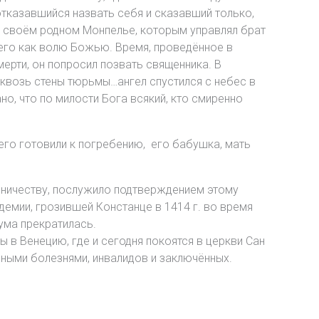
тказавшийся назвать себя и сказавший только,
в своём родном Монпелье, которым управлял брат
 его как волю Божью. Время, проведённое в
ерти, он попросил позвать священника. В
 сквозь стены тюрьмы…ангел спустился с небес в
но, что по милости Бога всякий, кто смиренно
его готовили к погребению, его бабушка, мать
пничеству, послужило подтверждением этому
демии, грозившей Констанце в 1414 г. во время
ума прекратилась.
 в Венецию, где и сегодня покоятся в церкви Сан
зными болезнями, инвалидов и заключённых.