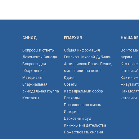
СИНОД
ЕПАРХИЯ
НАША ВЕ
Вопросы и ответы
Общая информация
Во что мы
Документы Синода
Епископ Николай Дубинин
верим
Вопросы для
Архиепископ Павел Пецци,
Кто такие
обсуждения
митрополит на покое
католики?
Материалы
Курия
Как и чем
Епархиальная
Советы
живут кат
синодальная группа
Кафедральный собор
Как моля
Контакты
Приходы
католики
Посвященная жизнь
История
Церковный суд
Книжные издательства
Пожертвовать онлайн