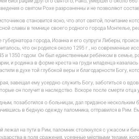
й биографии другого святого, Рако, умершего около 660 г.
 сведения о святом Рохе разрозненны и не позволяют состав
точников становится ясно, что этот святой, почитание кото
бесной славы в темнице своего родного города Монпелье, р
е губернатора города, Иоанна и его супруги Либеры, проис
талось, что он родился около 1295 г., но современные ис
 и 1350 годом. Он был единственным ребёнком в семье, ро
рии, и родинка в форме креста на груди младенца казалас
астили в духе той глубокой веры и благодарности Богу, кот
ирая, завещал ему усердно служить Богу, заботиться о вдов
торые он получит в наследство. Вскоре после смерти отца 
дным, позаботился о больницах, дал приданое нескольким 
лачившись в бедную одежду паломника, отправился в Рим. Е
й лежал на пути в Рим, паломник столкнулся с ужасом и би
дарства в поля сражения, усеянные мёртвыми телами, кото