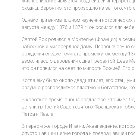
жизнеописание является позднейшей интерпретацие
сходны. Вероятно, это произошло из-за того, что
Однако при внимательном изучении исторических ис
августа между 1376 и 1379 г. он родился для не
Святой Рох родился в Монпелье (Франция) в семь
набожной и милосердной дамы. Первоначально счи
рождения следует считать промежуток между 1345
взмолилась о даровании сына Пресвятой Деве Ма
что он появился на свет по милости Божией. Его р
Когда ему было около двадцати лет, его отец, ум
разумно распорядиться властью и богатством, ко
В короткое время юноша раздал всё, что имел бе
вступил в Третий Орден святого Франциска и, об
Петра и Павла.
В первом же городе Италии, Аквапенденте, которы
опустошавшей целые города и превращавшей госу