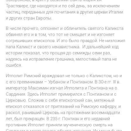
Трастевере, где находятся и по сей день, за исключением
частиц, переданных для почитания в другие церкви Италии
и других стран Европы.
В числе прочего, оппонент и обличитель святого Каликста
обвинял его и в том, что тот не смещает и не изгоняет
согрешивших епископов. И это было правдой. Не низложил
папа Каликст и своего ненавистника. И дальнейший ход
истории показал, что прощая до семижды семи раз,
надеясь на исправление грешника, милостивый папа не
ошибся.
Ипполит Римский враждовал не только с Каликстом, но и
с его преемниками – Урбаном и Понтианом. В 30-е гг. III в.
император Максимин изгнал Ипполита и Понтиана на о.
Сардиния. Здесь Ипполит примирился с Понтианом и с
Церковью. Сложив с себя епископский сан, мятежный
епископ отказался от притязаний на Римскую кафедру, и
раскол, ранивший Церковь на протяжении восемнадцати
лет, был прекращён. В 235 г. Понтиан и его недавний
противник Ипполит приняли мученическую смерть на