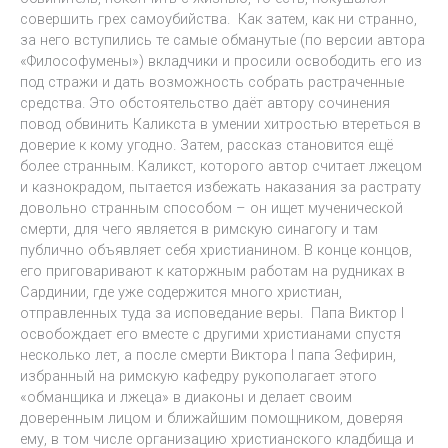
совершить грех самоубийства. Как затем, как ни странно,
за него вступились те самые обманутые (по версии автора
«Философумены») вкладчики и просили освободить его из
под стражи и дать возможность собрать растраченные
средства. Это обстоятельство даёт автору сочинения
повод обвинить Каликста в умении хитростью втереться в
доверие к кому угодно. Затем, рассказ становится ещё
более странным. Каликст, которого автор считает лжецом
и казнокрадом, пытается избежать наказания за растрату
довольно странным способом – он ищет мученической
смерти, для чего является в римскую синагогу и там
публично объявляет себя христианином. В конце концов,
его приговаривают к каторжным работам на рудниках в
Сардинии, где уже содержится много христиан,
отправленных туда за исповедание веры. Папа Виктор I
освобождает его вместе с другими христианами спустя
несколько лет, а после смерти Виктора I папа Зефирин,
избранный на римскую кафедру рукополагает этого
«обманщика и лжеца» в диаконы и делает своим
доверенным лицом и ближайшим помощником, доверяя
ему, в том числе организацию христианского кладбища и