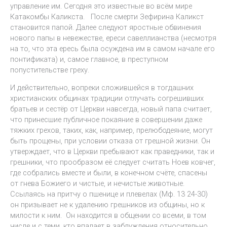
управление им. Сегодня это известные во всём мире
Катакомбы Каликста. После смерти Зефирина Каликст
становится папой. Далее следуют яростные обвинения
нового папы в невежестве, ереси савеллианства (несмотря
на то, что эта ересь была осуждена им в самом начале его
понтификата) и, самое главное, в преступном
попустительстве греху.
И действительно, вопреки сложившейся в тогдашних
христианских общинах традиции отлучать согрешивших
братьев и сестёр от Церкви навсегда, новый папа считает,
что принесшие публичное покаяние в совершении даже
тяжких грехов, таких, как, например, прелюбодеяние, могут
быть прощены, при условии отказа от грешной жизни. Он
утверждает, что в Церкви пребывают как праведники, так и
грешники, что прообразом её следует считать Ноев ковчег,
где собрались вместе и были, в конечном счёте, спасены
от гнева Божиего и чистые, и нечистые животные.
Ссылаясь на притчу о пшенице и плевелах (Мф. 13 24-30)
он призывает не к удалению грешников из общины, но к
милости к ним. Он находится в общении со всеми, в том
числе и с теми, кто впадает в заблуждения относительно