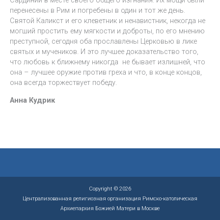
Сардинии в месте своего общего изгнания. Их мощи были
перенесены в Рим и погребены в один и тот же день.
Святой Каликст и его клеветник и ненавистник, некогда не
могший простить ему мягкости и доброты, по его мнению
преступной, сегодня оба прославлены Церковью в лике
святых и мучеников. И это лучшее доказательство того,
что любовь к ближнему никогда не бывает излишней, что
она – лучшее оружие против греха и что, в конце концов,
она всегда торжествует победу.
Анна Кудрик
Copyright © 2026
Централизованная религиозная организация Римско-католическая
Архиепархия Божией Матери в Москве