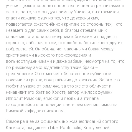
учения Церкви, короче говоря «ест и пьёт с грешниками» и
за это, за то, что следуя примеру Учителя, он стремится
спасти каждую овцу из тех, что доверены ему,
подвергается ожесточённой критике со стороны тех, кто
незаметно для самих себя, в благом стремлении к
спасению, становится нетерпим к ближним и впадает в
гордыню, забывая о том, что любовь больше всех других
добродетелей. Он объявляет законными браки между
христианками высокого происхождения и
вольноотпущенниками и даже рабами, несмотря на то, что
по римскому законодательству такие браки –
преступление. Он отменяет обязательное публичное
покаяние в грехах, совершённых до крещения. За это его
любят и уважают римляне, за это же его обличает и
ненавидит его брат во Христе, автор «Философумен»
Ипполит Римский, епископ и первый антипапа,
находившийся в оппозиции к четырём сменившимся на
Римской кафедре епископам.
Самое раннее из официальных жизнеописаний святого
Каликста, входящее в Liber Pontificalis, Книгу деяний