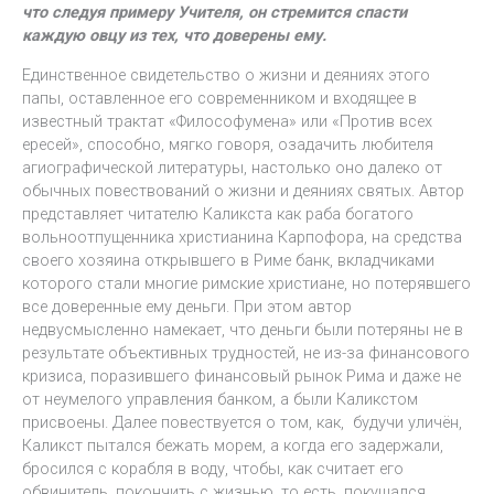
что следуя примеру Учителя, он стремится спасти
каждую овцу из тех, что доверены ему.
Единственное свидетельство о жизни и деяниях этого
папы, оставленное его современником и входящее в
известный трактат «Философумена» или «Против всех
ересей», способно, мягко говоря, озадачить любителя
агиографической литературы, настолько оно далеко от
обычных повествований о жизни и деяниях святых. Автор
представляет читателю Каликста как раба богатого
вольноотпущенника христианина Карпофора, на средства
своего хозяина открывшего в Риме банк, вкладчиками
которого стали многие римские христиане, но потерявшего
все доверенные ему деньги. При этом автор
недвусмысленно намекает, что деньги были потеряны не в
результате объективных трудностей, не из-за финансового
кризиса, поразившего финансовый рынок Рима и даже не
от неумелого управления банком, а были Каликстом
присвоены. Далее повествуется о том, как, будучи уличён,
Каликст пытался бежать морем, а когда его задержали,
бросился с корабля в воду, чтобы, как считает его
обвинитель, покончить с жизнью, то есть, покушался