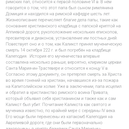
римских пап, относится к первой половине VI в. В нём
говорится о том, что этот папа был сыном римлянина
Домиция и находился на римской кафедре шесть лет.
Жизнеописание перечисляет благие дела папы, такие как
основание христианского кладбища с папской криптой на
Аппиевой дороге, рукоположение нескольких епископов,
пресвитеров и диаконов, установление им постных дней.
Повествует оно и о том, как Каликст принял мученическую
смерть 14 октября 222 г. и был погребён на кладбище
Калеподия. История его мученичества впервые
составлена несколько раньше, вероятно, клириком церкви
Санта Мария-ин-Трастевере и относится к концу V в.
Согласно этому документу, он претерпел смерть за Христа
во время гонений на христиан, начавшихся из-за пожара
на Капитолийском холме. Уже в заключении, папа исцелил
и обратил в христианство римского воина Привата,
который объявил себя христианином и также как и сам
Каликст был убит. Почитание Каликста как святого и
мученика известно, по крайней мере с середины IV века.
Его мощи были перенесены из катакомб Калеподия на
Аврелиевой дороге, где они были первоначально
захоронены, в крипту базилики Санта Мария-ин-