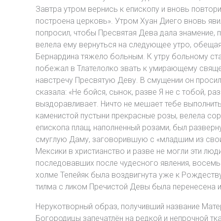
Завтра утром вернись к епископу и вновь повтори
построена церковь». Утром Хуан Диего вновь яви
попросил, чтобы Пресвятая Дева дала знамение, 
велела ему вернуться на следующее утро, обещая
Бернардина тяжело больным. К утру больному стал
побежал в Тлателолко звать к умирающему священн
навстречу Пресвятую Деву. В смущении он просил п
сказала: «Не бойся, сынок, разве Я не с тобой, р
выздоравливает. Ничто не мешает тебе выполнить
каменистой пустыни прекрасные розы, велела сорва
епископа плащ, наполненный розами, был разверн
смуглую Даму, заговорившую с «младшим из свои
Мексики в христианство и разве не могли эти люд
последовавших после чудесного явления, восемь 
холме Тепейяк была воздвигнута уже к Рождеству
тилма с ликом Пречистой Девы была перенесена 
Нерукотворный образ, получивший название Матери
Богородицы запечатлён на редкой и непрочной т