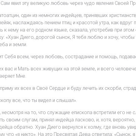
г Сам явил эту великую любовь через чудо явления Своей П
атоатцин, один из немногих индейцев, принявших христианст
ейяк, наслаждаясь пением птиц и красотой утра, как вдруг 
 к нему на его родном языке, сказала, употребив при эт
: «Хуан Диего, дорогой сынок, Я тебя люблю и хочу, чтобы 
еба и земли.
вит Себя всем, через любовь, сострадание и помощь, подав
 вас и Мать всех живущих на этой земле, и всего человечест
оверяет Мне.
приму их всех в Своё Сердце и буду лечить их скорби, страд
копу все, что ты видел и слышал».
, несмотря на то, что служащие епископа встретили его не 
 своим слугам, принял индейца ласково, и, хотя, вероятно, 
дейца обратно. Хуан Диего вернулся к холму, где вновь у
у что «я никто». На это Пресвятая Дева ответила: «Сынок, я