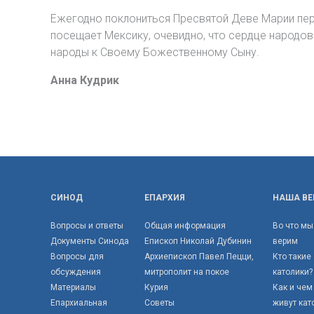
Ежегодно поклониться Пресвятой Деве Марии пер
посещает Мексику, очевидно, что сердце народо
народы к Своему Божественному Сыну.
Анна Кудрик
СИНОД
ЕПАРХИЯ
НАША ВЕ
Вопросы и ответы
Общая информация
Во что мы
Документы Синода
Епископ Николай Дубинин
верим
Вопросы для
Архиепископ Павел Пецци,
Кто такие
обсуждения
митрополит на покое
католики?
Материалы
Курия
Как и чем
Епархиальная
Советы
живут кат