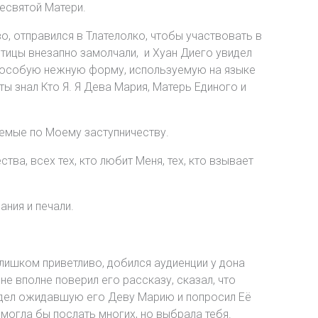
ресвятой Матери.
во, отправился в Тлателолко, чтобы участвовать в
птицы внезапно замолчали, и Хуан Диего увидел
ом особую нежную форму, используемую на языке
ты знал Кто Я. Я Дева Мария, Матерь Единого и
аемые по Моему заступничеству.
ва, всех тех, кто любит Меня, тех, кто взывает
ания и печали.
слишком приветливо, добился аудиенции у дона
не вполне поверил его рассказу, сказал, что
видел ожидавшую его Деву Марию и попросил Её
 могла бы послать многих, но выбрала тебя.