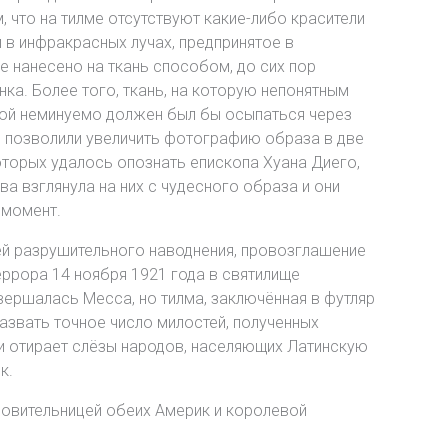
 что на тилме отсутствуют какие-либо красители
 в инфракрасных лучах, предпринятое в
 нанесено на ткань способом, до сих пор
нка. Более того, ткань, на которую непонятным
лой неминуемо должен был бы осыпаться через
е позволили увеличить фотографию образа в две
оторых удалось опознать епископа Хуана Диего,
ва взглянула на них с чудесного образа и они
 момент.
ей разрушительного наводнения, провозглашение
еррора 14 ноября 1921 года в святилище
вершалась Месса, но тилма, заключённая в футляр
назвать точное число милостей, полученных
 и отирает слёзы народов, населяющих Латинскую
к.
ровительницей обеих Америк и королевой