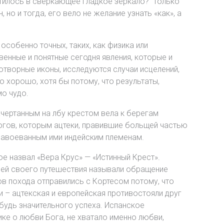
тилось в сверкающее гладкое зеркало? Только
 но и тогда, его вело не желание узнать «как», а
 особенно точных, таких, как физика или
венные и понятные сегодня явления, которые и
отворные иконы, исследуются случаи исцелений,
 хорошо, хотя бы потому, что результаты,
мо чудо.
чертанным на лбу крестом вела к берегам
 богов, которым ацтеки, правившие больщей частью
завоеванным ими индейским племенам.
е назвал «Вера Крус» — «Истинный Крест».
лей своего путешествия называли обращение
ов похода отправились с Кортесом потому, что
ии – ацтекская и европейская противостояли друг
будь значительного успеха. Испанское
ке о любви Бога, не хватало именно любви,