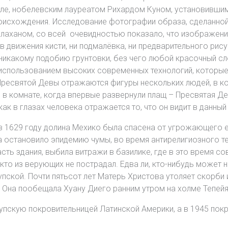
ле, нобелевским лауреатом Рихардом Куном, установившим,
оисхождения. Исследование фотографии образа, сделанной
аханом, со всей очевидностью показало, что изображение
ов движения кисти, ни подмалёвка, ни предварительного рису
никакому подобию грунтовки, без чего любой красочный с
с использованием высоких современных технологий, которы
х Пресвятой Девы отражаются фигуры нескольких людей, в к
ал в комнате, когда впервые развернули плащ – Пресвятая Де
 как в глазах человека отражается то, что он видит в данный
в 1629 году долина Мехико была спасена от угрожающего 
а остановило эпидемию чумы, во время антирелигиозного т
ть здания, выбила витражи в базилике, где в это время со
икто из верующих не пострадал. Едва ли, кто-нибудь может 
ской. Почти пятьсот лет Матерь Христова утоляет скорби
к Она пообещала Хуану Диего ранним утром на холме Тепейя
упскую покровительницей Латинской Америки, а в 1945 пок