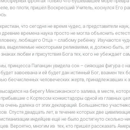
 атмосферных фронтах только что бушевавшее море превра
ле, во плоти, пришёл Воскресший Учитель, коснулся Его ран,
ось.
ристиан, что сегодня не время чудес, а представители наук,
в древние времена наука просто не могла объяснить естест
ловеку, любящего Отца – слабому ребёнку. Изучаются чуд
а, выделяемые некоторыми реликвиями, и, должно быть, это
наках любви и присутствия Бога тех, кого не убеждает са
ы, принцесса Папанцин увидела сон – сияющая фигура с на
 будет завоевана и ей будет дан истинный Бог, взамен тех
овью бесчисленных человеческих жертв, принадлежавших к 
высадился на берегу Мексиканского залива, в месте, которо
 прибывшие с Кортесом конкистадоры одной из главных це
ла очень далека от этих деклараций. Большинство участник
ков. Спустя двадцать лет, в течение которых две цивилизац
истианизации индейцев ещё не было достигнуто сколько-ни
ев. Вероятно, многим из тех, кто пришёл рассказать Амери