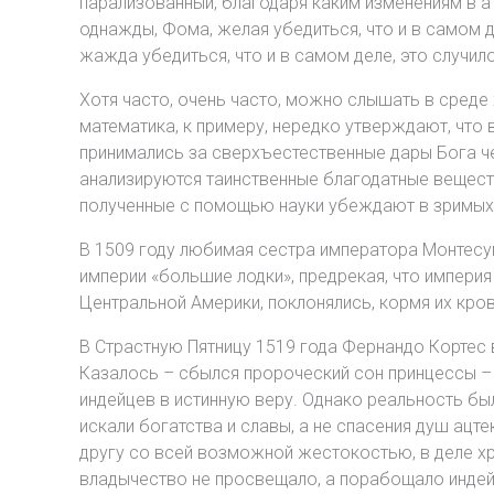
парализованный, благодаря каким изменениям в
однажды, Фома, желая убедиться, что и в самом де
жажда убедиться, что и в самом деле, это случил
Хотя часто, очень часто, можно слышать в среде х
математика, к примеру, нередко утверждают, что 
принимались за сверхъестественные дары Бога че
анализируются таинственные благодатные веществ
полученные с помощью науки убеждают в зримых з
В 1509 году любимая сестра императора Монтесум
империи «большие лодки», предрекая, что империя
Центральной Америки, поклонялись, кормя их кр
В Страстную Пятницу 1519 года Фернандо Кортес 
Казалось – сбылся пророческий сон принцессы –
индейцев в истинную веру. Однако реальность бы
искали богатства и славы, а не спасения душ ацте
другу со всей возможной жестокостью, в деле хр
владычество не просвещало, а порабощало индейц