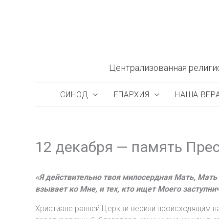
Перейти
к
содержимому
Централизованная религи
СИНОД
ЕПАРХИЯ
НАША ВЕР
12 декабря — память Пре
«Я действительно твоя милосердная Мать, Мать в
взывает ко Мне, и тех, кто ищет Моего заступни
Христиане ранней Церкви верили происходящим на 