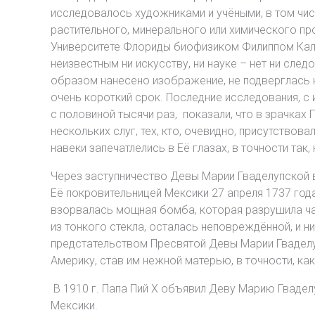
исследовалось художниками и учёными, в том чис
растительного, минерального или химического пр
Университете Флориды биофизиком Филиппом Калл
неизвестным ни искусству, ни науке – нет ни след
образом нанесено изображение, не подверглась 
очень короткий срок. Последние исследования, 
с половиной тысячи раз, показали, что в зрачка
нескольких слуг, тех, кто, очевидно, присутствов
навеки запечатлелись в Её глазах, в точности так,
Через заступничество Девы Марии Гваделупской 
Её покровительницей Мексики 27 апреля 1737 год
взорвалась мощная бомба, которая разрушила час
из тонкого стекла, осталась неповреждённой, и н
предстательством Пресвятой Девы Марии Гваделуп
Америку, став им нежной матерью, в точности, ка
В 1910 г. Папа Пий Х объявил Деву Марию Гвадел
Мексики.