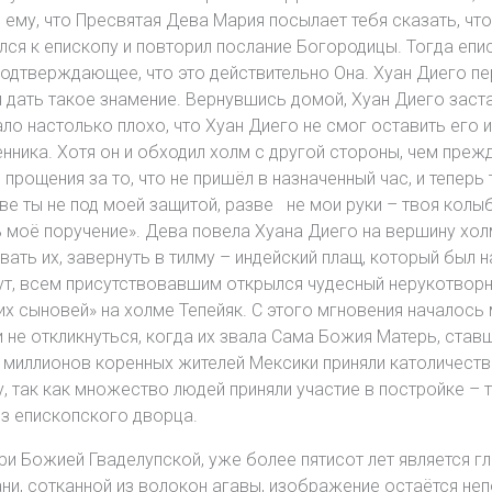
 ему, что Пресвятая Дева Мария посылает тебя сказать, чт
лся к епископу и повторил послание Богородицы. Тогда епи
подтверждающее, что это действительно Она. Хуан Диего пе
 дать такое знамение. Вернувшись домой, Хуан Диего заста
о настолько плохо, что Хуан Диего не смог оставить его и 
ика. Хотя он и обходил холм с другой стороны, чем прежде
рощения за то, что не пришёл в назначенный час, и теперь т
азве ты не под моей защитой, разве не мои руки – твоя колы
 моё поручение». Дева повела Хуана Диего на вершину хол
ть их, завернуть в тилму – индейский плащ, который был на
ут, всем присутствовавшим открылся чудесный нерукотвор
х сыновей» на холме Тепейяк. С этого мгновения началос
и не откликнуться, когда их звала Сама Божия Матерь, ста
миллионов коренных жителей Мексики приняли католичество
, так как множество людей приняли участие в постройке – 
из епископского дворца.
 Божией Гваделупской, уже более пятисот лет является гла
кани, сотканной из волокон агавы, изображение остаётся 