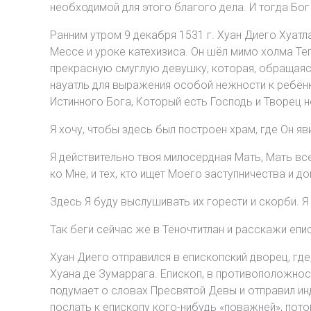
необходимой для этого благого дела. И тогда Бо
Ранним утром 9 декабря 1531 г. Хуан Диего Хуатл
Мессе и уроке катехизиса. Он шёл мимо холма Теп
прекрасную смуглую девушку, которая, обращаясь
науатль для выражения особой нежности к ребёнку
Истинного Бога, Который есть Господь и Творец н
Я хочу, чтобы здесь был построен храм, где Он я
Я действительно твоя милосердная Мать, Мать всех
ко Мне, и тех, кто ищет Моего заступничества и д
Здесь Я буду выслушивать их горести и скорби. Я 
Так беги сейчас же в Теночтитлан и расскажи епис
Хуан Диего отправился в епископский дворец, где
Хуана де Зумаррага. Епископ, в противоположность
подумает о словах Пресвятой Девы и отправил ин
послать к епископу кого-нибудь «поважней», потом