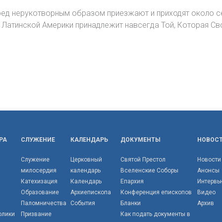
ед нерукотворным образом приезжают и приходят около се
в Латинской Америки принадлежит навсегда Той, Которая С
РА
СЛУЖЕНИЕ
КАЛЕНДАРЬ
ДОКУМЕНТЫ
НОВОС
Служение
Церковный
Святой Престол
Новости
милосердия
календарь
Вселенские Соборы
Анонсы
Катехизация
Календарь
Епархия
Интервь
Образование
Архиепископа
Конференция епископов
Видео
Паломничества
События
Бланки
Архив
олики
Призвание
Как подать документы в