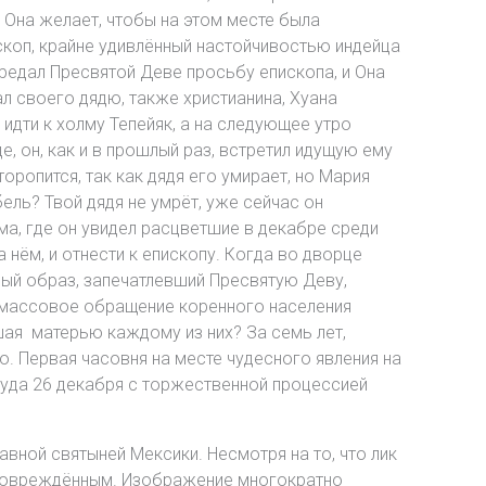
о Она желает, чтобы на этом месте была
скоп, крайне удивлённый настойчивостью индейца
редал Пресвятой Деве просьбу епископа, и Она
л своего дядю, также христианина, Хуана
идти к холму Тепейяк, а на следующее утро
, он, как и в прошлый раз, встретил идущую ему
оропится, так как дядя его умирает, но Мария
бель? Твой дядя не умрёт, уже сейчас он
ма, где он увидел расцветшие в декабре среди
 нём, и отнести к епископу. Когда во дворце
ный образ, запечатлевший Пресвятую Деву,
ь массовое обращение коренного населения
вшая матерью каждому из них? За семь лет,
. Первая часовня на месте чудесного явления на
туда 26 декабря с торжественной процессией
вной святыней Мексики. Несмотря на то, что лик
неповреждённым. Изображение многократно