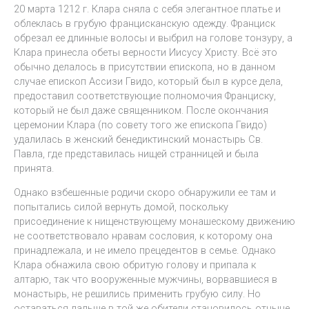
20 марта 1212 г. Клара сняла с себя элегантное платье и
облеклась в грубую францисканскую одежду. Франциск
обрезал ее длинные волосы и выбрил на голове тонзуру, а
Клара принесла обеты верности Иисусу Христу. Всё это
обычно делалось в присутствии епископа, но в данном
случае епископ Ассизи Гвидо, который был в курсе дела,
предоставил соответствующие полномочия Франциску,
который не был даже священником. После окончания
церемонии Клара (по совету того же епископа Гвидо)
удалилась в женский бенедиктинский монастырь Св.
Павла, где представилась нищей странницей и была
принята.
Однако взбешенные родичи скоро обнаружили ее там и
попытались силой вернуть домой, поскольку
присоединение к нищенствующему монашескому движению
не соответствовало нравам сословия, к которому она
принадлежала, и не имело прецедентов в семье. Однако
Клара обнажила свою обритую голову и припала к
алтарю, так что вооруженные мужчины, ворвавшиеся в
монастырь, не решились применить грубую силу. Но
оставаться дальше в той же обители становилось отныне