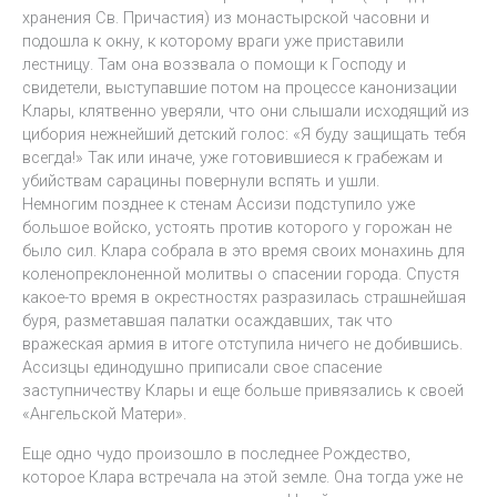
хранения Св. Причастия) из монастырской часовни и
подошла к окну, к которому враги уже приставили
лестницу. Там она воззвала о помощи к Господу и
свидетели, выступавшие потом на процессе канонизации
Клары, клятвенно уверяли, что они слышали исходящий из
цибория нежнейший детский голос: «Я буду защищать тебя
всегда!» Так или иначе, уже готовившиеся к грабежам и
убийствам сарацины повернули вспять и ушли.
Немногим позднее к стенам Ассизи подступило уже
большое войско, устоять против которого у горожан не
было сил. Клара собрала в это время своих монахинь для
коленопреклоненной молитвы о спасении города. Спустя
какое-то время в окрестностях разразилась страшнейшая
буря, разметавшая палатки осаждавших, так что
вражеская армия в итоге отступила ничего не добившись.
Ассизцы единодушно приписали свое спасение
заступничеству Клары и еще больше привязались к своей
«Ангельской Матери».
Еще одно чудо произошло в последнее Рождество,
которое Клара встречала на этой земле. Она тогда уже не