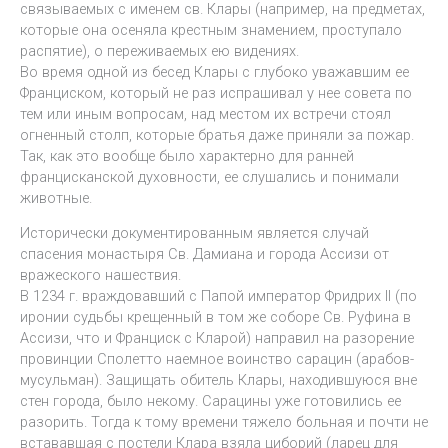
связываемых с именем св. Клары (например, на предметах,
которые она осеняла крестным знамением, проступало
распятие), о переживаемых ею видениях.
Во время одной из бесед Клары с глубоко уважавшим ее
Франциском, который не раз испрашивал у нее совета по
тем или иным вопросам, над местом их встречи стоял
огненный столп, которые братья даже приняли за пожар.
Так, как это вообще было характерно для ранней
францисканской духовности, ее слушались и понимали
животные.
Исторически документированным является случай
спасения монастыря Св. Дамиана и города Ассизи от
вражеского нашествия.
В 1234 г. враждовавший с Папой император Фридрих II (по
иронии судьбы крещенный в том же соборе Св. Руфина в
Ассизи, что и Франциск с Кларой) направил на разорение
провинции Сполетто наемное воинство сарацин (арабов-
мусульман). Защищать обитель Клары, находившуюся вне
стен города, было некому. Сарацины уже готовились ее
разорить. Тогда к тому времени тяжело больная и почти не
встававшая с постели Клара взяла циборий (ларец для