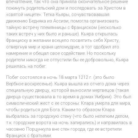
впечатление, так что она приняла окончательное решение
покинуть родительский дом и последовать за Христом в
«святой нищете». Тетка Кьяры, сочувствовавшая
движению Бедняка из Ассизи, помогла организовать
тайную встречу племянницы с Франциском (несколько
таких встреч у них было и раньше). Кьяра открылась
Франциску в желании всецело посвятить себя Христу,
отвергнув мир и храня целомудрие, а тот одобрил это
намерение и обещал свое содействие. Но поскольку
родители никогда не отпустили бы ее добровольно, Кьяра
решилась на побег.
Побег состоялся в ночь 18 марта 1212 г. (это было
Вербное воскресенье). Кьяра вышла из отчего дома через
специальную дверцу, которой выносили мертвецов (такая
дверца существовала в то время в домах Умбрии). Это был
символический жест с ее стороны: Клара умерла для мира,
чтобы родиться для Бога. Каким-то образом Клара
выбралась за городскую стену (что было нелегким делом,
т.к. городские ворота на ночь запирались) и направилась в
часовню Порцункула вне стен города, где ее встретили
Франциск с братьями.