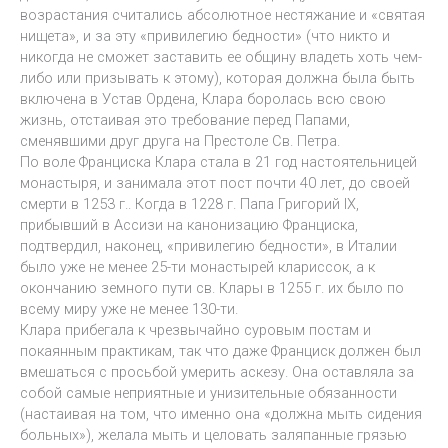
возрастания считались абсолютное нестяжание и «святая
нищета», и за эту «привилегию бедности» (что никто и
никогда не сможет заставить ее общину владеть хоть чем-
либо или призывать к этому), которая должна была быть
включена в Устав Ордена, Клара боролась всю свою
жизнь, отстаивая это требование перед Папами,
сменявшими друг друга на Престоле Св. Петра.
По воле Франциска Клара стала в 21 год настоятельницей
монастыря, и занимала этот пост почти 40 лет, до своей
смерти в 1253 г.. Когда в 1228 г. Папа Григорий IX,
прибывший в Ассизи на канонизацию Франциска,
подтвердил, наконец, «привилегию бедности», в Италии
было уже не менее 25-ти монастырей клариссок, а к
окончанию земного пути св. Клары в 1255 г. их было по
всему миру уже не менее 130-ти.
Клара прибегала к чрезвычайно суровым постам и
покаянным практикам, так что даже Франциск должен был
вмешаться с просьбой умерить аскезу. Она оставляла за
собой самые неприятные и унизительные обязанности
(настаивая на том, что именно она «должна мыть сидения
больных»), желала мыть и целовать заляпанные грязью