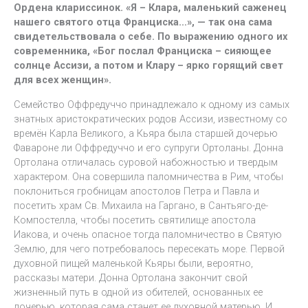
Ордена клариссинок. «Я – Клара, маленький саженец
нашего святого отца Франциска…», — так она сама
свидетельствовала о себе. По выражению одного их
современника, «Бог послал Франциска – сияющее
солнце Ассизи, а потом и Клару – ярко горящий свет
для всех женщин».
Семейство Оффредуччо принадлежало к одному из самых
знатных аристократических родов Ассизи, известному со
времён Карла Великого, а Кьяра была старшей дочерью
Фавароне ли Оффредуччо и его супруги Ортоланы. Донна
Ортолана отличалась суровой набожностью и твердым
характером. Она совершила паломничества в Рим, чтобы
поклониться гробницам апостолов Петра и Павла и
посетить храм Св. Михаила на Гаргано, в Сантьяго-де-
Компостелла, чтобы посетить святилище апостола
Иакова, и очень опасное тогда паломничество в Святую
Землю, для чего потребовалось пересекать море. Первой
духовной пищей маленькой Кьяры были, вероятно,
рассказы матери. Донна Ортолана закончит свой
жизненный путь в одной из обителей, основанных ее
дочерью, которая сама станет ее духовной матерью. И