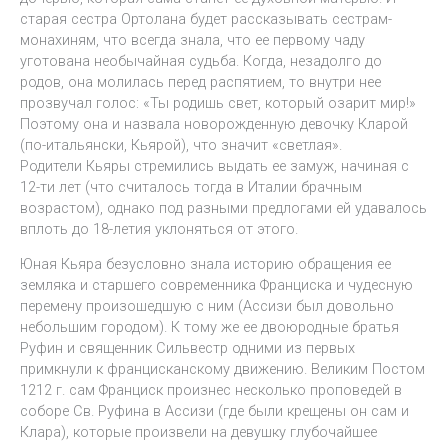
старая сестра Ортолана будет рассказывать сестрам-
монахиням, что всегда знала, что ее первому чаду
уготована необычайная судьба. Когда, незадолго до
родов, она молилась перед распятием, то внутри нее
прозвучал голос: «Ты родишь свет, который озарит мир!»
Поэтому она и назвала новорожденную девочку Кларой
(по-итальянски, Кьярой), что значит «светлая».
Родители Кьяры стремились выдать ее замуж, начиная с
12-ти лет (что считалось тогда в Италии брачным
возрастом), однако под разными предлогами ей удавалось
вплоть до 18-летия уклоняться от этого.
Юная Кьяра безусловно знала историю обращения ее
земляка и старшего современника Франциска и чудесную
перемену произошедшую с ним (Ассизи был довольно
небольшим городом). К тому же ее двоюродные братья
Руфин и священник Сильвестр одними из первых
примкнули к францисканскому движению. Великим Постом
1212 г. сам Франциск произнес несколько проповедей в
соборе Св. Руфина в Ассизи (где были крещены он сам и
Клара), которые произвели на девушку глубочайшее