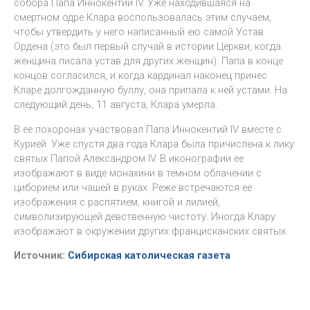
собора Папа Иннокентий IV. Уже находившаяся на
смертном одре Клара воспользовалась этим случаем,
чтобы утвердить у него написанный ею самой Устав
Ордена (это был первый случай в истории Церкви, когда
женщина писала устав для других женщин). Папа в конце
концов согласился, и когда кардинал наконец принес
Кларе долгожданную буллу, она припала к ней устами. На
следующий день, 11 августа, Клара умерла.
В ее похоронах участвовал Папа Иннокентий IV вместе с
Курией. Уже спустя два года Клара была причислена к лику
святых Папой Александром IV. В иконографии ее
изображают в виде монахини в темном облачении с
циборием или чашей в руках. Реже встречаются ее
изображения с распятием, книгой и лилией,
символизирующей девственную чистоту. Иногда Клару
изображают в окружении других францисканских святых.
Источник:
Сибирская католическая газета