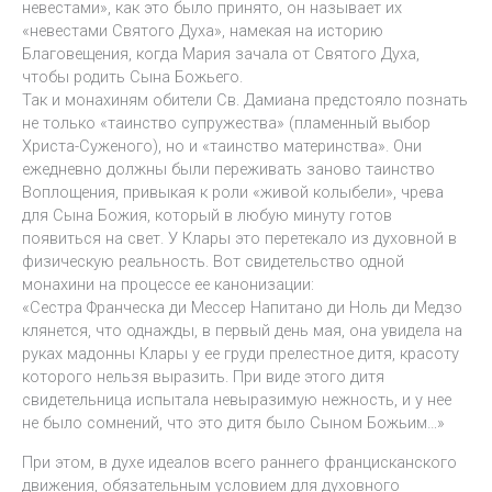
невестами», как это было принято, он называет их
«невестами Святого Духа», намекая на историю
Благовещения, когда Мария зачала от Святого Духа,
чтобы родить Сына Божьего.
Так и монахиням обители Св. Дамиана предстояло познать
не только «таинство супружества» (пламенный выбор
Христа-Суженого), но и «таинство материнства». Они
ежедневно должны были переживать заново таинство
Воплощения, привыкая к роли «живой колыбели», чрева
для Сына Божия, который в любую минуту готов
появиться на свет. У Клары это перетекало из духовной в
физическую реальность. Вот свидетельство одной
монахини на процессе ее канонизации:
«Сестра Франческа ди Мессер Напитано ди Ноль ди Медзо
клянется, что однажды, в первый день мая, она увидела на
руках мадонны Клары у ее груди прелестное дитя, красоту
которого нельзя выразить. При виде этого дитя
свидетельница испытала невыразимую нежность, и у нее
не было сомнений, что это дитя было Сыном Божьим…»
При этом, в духе идеалов всего раннего францисканского
движения, обязательным условием для духовного