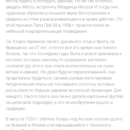
могла ходить и посещать церковь. Но ей так хотелось
увидеть Мессу, встретить Младенца Иисуса! И тогда она
чудесным образом услышала звуки богослужения и
увидела на стене разворачивающееся в храме действо. По
этой причине Папа Пий XII в 1958 г. провозгласил ее
небесной покровительницей телевидения.
Св. Клара пережила своего духовного отца и брата, св.
Франциска, на 27 лет, и почти всё это время она тяжело
болела, так что последние годы была и вовсе прикована к
постели, которую наконец-то разрешила застелить
соломой (до этого она спала исключительно на сухих
ветках и камнях). Но даже будучи парализованной, она
продолжала трудиться, своими руками изготавливая
литургические платы из тончайшего полотна, которые
рассылала по бедным церквям ассизской провинции. Для
каждого такого плата она лично делала картонный футляр
на шелковой подкладке, и это ее изобретение вошло в
традицию.
В августе 1253 г. обитель Клары под Ассизи посетил долго
не бывший в Италии и возвращавшийся с Лионского