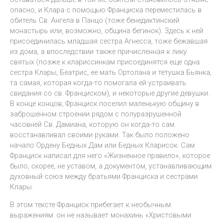
опасно, и Клара с помощью Франциска переместилась в
обитель Св. Ангела в Панцо (тоже бенедиктинский
монастырь или, возможно, община бегинок). Здесь к ней
присоединилась младшая сестра Агнесса, тоже бежавшая
из дома, а впоследствии также причисленная к лику
святых (позже к клариссинкам присоединятся еще одна
сестра Клары, Беатрис, ее мать Ортолана и тетушка Бьянка,
та самая, которая когда-то помогала ей устраивать
свидания со св. Франциском), и некоторые другие девушки.
В конце концов, Франциск поселил маленькую общину в
заброшенном строении рядом с полуразрушенной
часовней Св. Дамиана, которую он когда-то сам
восстанавливал своими руками. Так было положено
начало Ордену Бедных Дам или Бедных Кларисок. Сам
Франциск написал для него «Жизненное правило», которое
было, скорее, не уставом, а документом, устанавливающим
духовный союз между братьями Франциска и сестрами
Клары.
В этом тексте Франциск прибегает к необычным
выражениям: он не называет монахинь «Христовыми