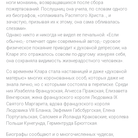
ноги монахинь, возвращавшихся после сбора
пожертвований. Послушниц она учила, по словам одного
из биографов, «оплакивать Распятого Христа…, и
зачастую, призывая их к этому, она сама обливалась
слезами».
Однако никто и никогда не видел ее печальной. «Если
обычно,- отмечает один современный автор,- суровое
физическое покаяние приводит к духовной депрессии, на
Кларе это отражалось совсем по-другому: изнуряя себя,
она сохраняла видимость жизнерадостного человека».
Со временем Клара стала наставницей и даже «духовной
матерью» многих коронованных особ, которых даже не
знала лично, но с которыми состояла в переписке. Среди
них Изабелла Французская, Агнесса Пражская, Елизавета
Венгерская, жена французского короля Людовика IX
Святого Маргарита, вдова французского короля
Людовика VIII Бланка; Эвфемия Габсбургская, Елена
Португальская, Саломея и Йоланда Краковские, королева
Польши Кунегунда, Герментруда Брюггская.
Биографы сообщают и о многочисленных чудесах,