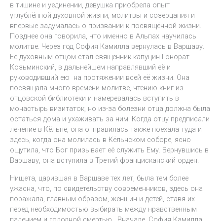
в тишине и уединении, девушка приобрела опыт
углублённой духовной жизни, молитвы и созерцания и
впервые задумалась о призвании к посвящённой жизни.
Позднее она говорила, что именно в Альпах научилась
молитве. Через год София Камилла вернулась в Варшаву.
Её духовным отцом стал священник капуцин Гонорат
Козьминский, в дальнейшем направлявший её и
руководивший ею на протяжении всей её жизни. Она
посвящала много времени молитве, чтению книг из
отцовской библиотеки и намеревалась вступить в
монастырь визитаток, но из-за болезни отца должна была
остаться дома и ухаживать за ним. Когда отцу предписали
лечение в Кёльне, она отправилась также поехала туда и
здесь, когда она молилась в Кёльнском соборе, ясно
ощутила, что Бог призывает её служить Ему. Вернувшись в
Варшаву, она вступила в Третий францисканский орден.
Нищета, царившая в Варшаве тех лет, была тем более
ужасна, что, по свидетельству современников, здесь она
поражала, главным образом, женщин и детей, ставя их
перед необходимостью выбирать между нравственным
падением и голодной смертью. Вначале, София Камилла,