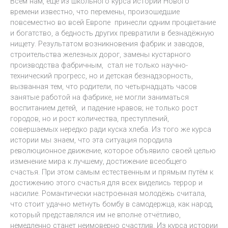
Всем нам, ещё из школьного курса истории Нового
времени известно, что перемены, произошедшие
повсеместно во всей Европе принесли одним процветание
и богатство, а бедность других превратили в безнадёжную
нищету. Результатом возникновения фабрик и заводов,
строительства железных дорог, замены кустарного
производства фабричным, стал не только научно-
технический прогресс, но и детская безнадзорность,
вызванная тем, что родители, по четырнадцать часов
занятые работой на фабрике, не могли заниматься
воспитанием детей, и падение нравов; не только рост
городов, но и рост количества, преступлений,
совершаемых нередко ради куска хлеба. Из того же курса
истории мы знаем, что эта ситуация породила
революционное движение, которое объявило своей целью
изменение мира к лучшему, достижение всеобщего
счастья. При этом самым естественным и прямым путём к
достижению этого счастья для всех виделись террор и
насилие. Романтически настроенная молодёжь считала,
что стоит удачно метнуть бомбу в самодержца, как народ,
который представлялся им не вполне отчётливо,
немедленно станет неимоверно счастлив. Из курса истории