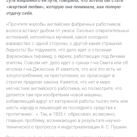
суть избранного ей пути, говорила, что хотела бы стать
«жертвой любви», которую она понимала, как полную
отдачу себя.
«Прочтите жалобы английских фабричных работников:
волоса встанут дыбом от ужаса. Сколько отвратительных
истязаний, непонятных мучений, какое холодное
варварство с одной стороны, с другой какая страшная
бедность! Вы подумаете, что дело идет о строении
фараоновых пирамид, о евреях, работающих под бичами
египтян. Совсем нет: дело идет о сукнах г-на Смита или об
иголках г-на Джэксона. И заметьте, что все это есть не
злоупотребления, не преступления, но происходит в
строгих пределах закона. Кажется, что нет в мире
несчастнее английского работника, но посмотрите, что
делается там при изобретении новой машины,
избавляющей вдруг от каторжной работы тысяч пять или
шесть народу и лишающей их последнего средства к
пропитанию… ». Так, в 1835 г. обрисовал, возможно,
главную проблему, возникающую в результате научно-
технического прогресса и индустриализации А. С. Пушкин.