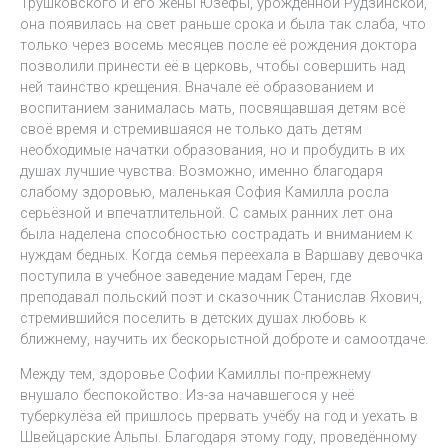
Трушковского и его жены Юзефы, урождённой Рудзинской,
она появилась на свет раньше срока и была так слаба, что
только через восемь месяцев после её рождения доктора
позволили принести её в церковь, чтобы совершить над
ней таинство крещения. Вначале её образованием и
воспитанием занималась мать, посвящавшая детям всё
своё время и стремившаяся не только дать детям
необходимые начатки образования, но и пробудить в их
душах лучшие чувства. Возможно, именно благодаря
слабому здоровью, маленькая София Камилла росла
серьёзной и впечатлительной. С самых ранних лет она
была наделена способностью сострадать и вниманием к
нуждам бедных. Когда семья переехала в Варшаву девочка
поступила в учебное заведение мадам Герен, где
преподавал польский поэт и сказочник Станислав Яхович,
стремившийся поселить в детских душах любовь к
ближнему, научить их бескорыстной доброте и самоотдаче.
Между тем, здоровье Софии Камиллы по-прежнему
внушало беспокойство. Из-за начавшегося у неё
туберкулёза ей пришлось прервать учёбу на год и уехать в
Швейцарские Альпы. Благодаря этому году, проведённому