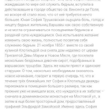
жаждавшая по мере сил служить бедным, вступила в
действовавшее в городе общество св. Винсента де Поля,
но вскоре ей стало ясно, что от неё требуется нечто
большее. Юная София Трушковская ощущала боль, голод и
нищету бедных жительниц Варшавы как свою собственную
и не могла ограничиваться посещениями бедняков и
раздачей супа нуждающимся. Она испытывала желание
изменить свою жизнь, полностью посвятив себя
служению бедным. 21 ноября 1855 г. вместе со своей
кузиной Клотильдой она сняла дом недалеко от церкви
Пресвятой Девы Марии в Новом Мясте, где поселила
нескольких бездомных девочек-сирот, подобранных в
варшавских трущобах. Здесь же нашли приют и одинокие
старушки. О том, насколько необходимым оказалось
новое начинание, говорит в первую очередь то, что в
течение трёх ближайших лет София и Клотильда дважды
переезжали в помещения большего размера, так как
прежние уже не вмещали всех, кто нуждался в их заботах –
сначала в доминиканском монастыре на Мостовой ул., а
затем в ещё более просторный дом, предоставленный
графиней Эльфридой Замойской. Именно здесь София