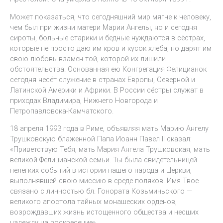
Может показаться, что сегодняшний мир мягче к человеку,
чем был при жизни матери Марии Ангелы, но и сегодня
сироты, больные старики и бедные нуждаются в сёстрах,
которые не просто даю им кров и кусок хлеба, но дарят им
свою любовь взамен той, которой их лишили
обстоятельства. Основанная ею Конгрегация Фелицианок
сегодня несёт служение в странах Европы, Северной и
Латинской Америки и Африки. В России сёстры служат в
приходах Владимира, Нижнего Новгорода и
Петропавловска-Камчатского.
18 апреля 1993 года в Риме, объявляя мать Марию Ангелу
Трушковскую блаженной Папа Иоанн Павел II сказал:
«Приветствую Тебя, мать Мария Ангела Трушковская, мать
великой Фелицианской семьи. Ты была свидетельницей
нелегких событий в истории нашего народа и Церкви,
выполнявшей свою миссию в среде поляков. Имя Твое
связано с личностью бл. Гонората Козьминьского —
великого апостола тайных монашеских орденов,
возрождавших жизнь истощенного общества и несших
надежду на воскресение».