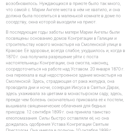
возобновилось. Нуждающихся в приюте было так много,
что самой с. Марии Ангеле места в нём не хватило, и она
должна была поселиться в маленькой комнате в доме по
соседству, окна которой выходили на приют.
В последующие годы заботы матери Марии Ангелы были
посвящены основанию домов Конгрегации в Галиции и
строительству нового монастыря на Смоленской улице в
Кракове. Её здоровье, всегда слабое, ухудшилось и, когда в
1870 г. она получила разрешение уйти с поста
настоятельницы Конгрегации, она смогла, наконец,
сосредоточиться на работе над Уставом. 20 января 1870 г.
она переехала в ещё недостроенное здание монастыря на
Смоленской. Здесь, страдающая от рака желудка, она
проводила дни и ночи, созерцая Иисуса в Святых Дарах,
здесь ухаживала за цветами в монастырском саду, здесь,
прежде чем болезнь окончательно приковала её к постели,
вышивала священнические облачения для бедных
приходов. 12 сентября 1899 г. она приняла таинство
елеопомазания. Силы быстро оставляли её, но она
дождалась одобрения Устава Конгрегации Святым
Престолом. Она умерла в полночь 10 октября 1899 г.