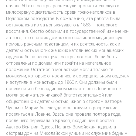
начале 60-х гг. сёстры развернули просветительскую и
милосердную деятельность среди греко-католиков в
Подляском воеводстве. К сожалению, эта работа была
остановлена из-за вспыхнувшего в 1863 г. польского
восстания. Сестёр обвинили в государственной измене из-
за того, что в своих домах они оказывали медицинскую
помощь раненым повстанцам, и их деятельность, как и
деятельность многих женских католических монашеских
орденов была запрещена, сёстры должны были быть
отправлены по домам или перейти на нелегальное
положение. Остаться в монастыре могли только те
монахини, которые относились к созерцательным орденам
и вступили в монастырь до 1860 г. Они должны были
поселиться в бернардинском монастыре в Ловиче и не
могли заниматься никакой благотворительной или
общественной деятельностью, живя в строгом затворе.
Чудом с. Марии Ангеле удалось получить разрешение
поселиться в Ловиче. Здесь она провела полтора года,
после чего переехала в Краков, входивший в состав
Австро-Венгрии. Здесь, Пелагея Замойская подарила
сёстрам дом на Миколайской улице и их служение бедным