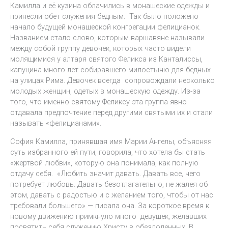
Камилла и её кузина облачились в монашеские одежды и
принесли обет служения бедным. Так было положено
начало будущей монашеской конгрегации фелицианок.
Названием стало слово, которым варшавяне называли
между собой группу девочек, которых часто видели
молящимися у алтаря святого Феликса из Канталиссы,
капуцина много лет собиравшего милостыню для бедных
на улицах Рима. Девочек всегда сопровождали несколько
молодых женщин, одетых в монашескую одежду. Из-за
того, что именно святому Феликсу эта группа явно
отдавала предпочтение перед другими святыми их и стали
называть «фелицианами».
София Камилла, принявшая имя Марии Ангелы, объясняя
суть избранного ей пути, говорила, что хотела бы стать
«жертвой любви», которую она понимала, как полную
отдачу себя. «Любить значит давать. Давать все, чего
потребует любовь. Давать безотлагательно, не жалея об
этом, давать с радостью и с желанием того, чтобы от нас
требовали большего» — писала она. За короткое время к
новому движению примкнуло много девушек, желавших
посвятить себя служению Христу в обездоленных. В