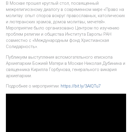
В Москве прошел круглый стол, посвященный
межрелигиозному диалогу в современном мире «Право на
молитву: опыт споров вокруг православных, католических
и лютеранских храмов, домов молитвы, мечетей».
Мероприятие было организовано Центром по изучению
проблем религии и общества Института Европы РАН
совместно с «Международным фонд Христианская
Солидарность».
Публикуем выступления вспомогательного епископа
Архиепархии Божией Матери в Москве Николая Дубинина и
священника Кирилла Горбунова, генерального викария
архиепархии.
Подробнее о мероприятии:
https://bit.ly/3AIQTu7