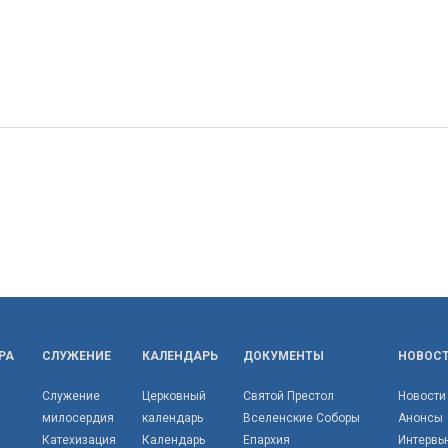
РА
СЛУЖЕНИЕ
КАЛЕНДАРЬ
ДОКУМЕНТЫ
НОВОС
Служение
Церковный
Святой Престол
Новости
милосердия
календарь
Вселенские Соборы
Анонсы
Катехизация
Календарь
Епархия
Интервь