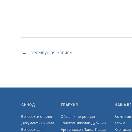
←
Предыдущая Запись
СИНОД
ЕПАРХИЯ
НАША ВЕ
Вопросы и ответы
Общая информация
Во что мы
Документы Синода
Епископ Николай Дубинин
верим
Вопросы для
Архиепископ Павел Пецци,
Кто такие