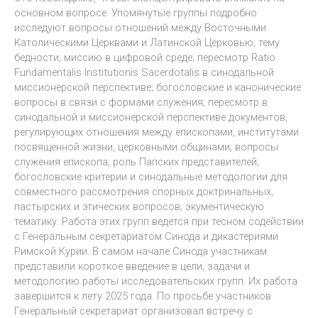
основном вопросе. Упомянутые группы подробно
исследуют вопросы отношений между Восточными
Католическими Церквами и Латинской Церковью; тему
бедности; миссию в цифровой среде; пересмотр Ratio
Fundamentalis Institutionis Sacerdotalis в синодальной
миссионерской перспективе; богословские и канонические
вопросы в связи с формами служения; пересмотр в
синодальной и миссионерской перспективе документов,
регулирующих отношения между епископами, институтами
посвященной жизни, церковными общинами; вопросы
служения епископа; роль Папских представителей;
богословские критерии и синодальные методологии для
совместного рассмотрения спорных доктринальных,
пастырских и этических вопросов; экументическую
тематику. Работа этих групп ведется при тесном содействии
с Генеральным секретариатом Синода и дикастериями
Римской Курии. В самом начале Синода участникам
представили короткое введение в цели, задачи и
методологию работы исследовательских групп. Их работа
завершится к лету 2025 года. По просьбе участников
Генеральный секретариат организовал встречу с