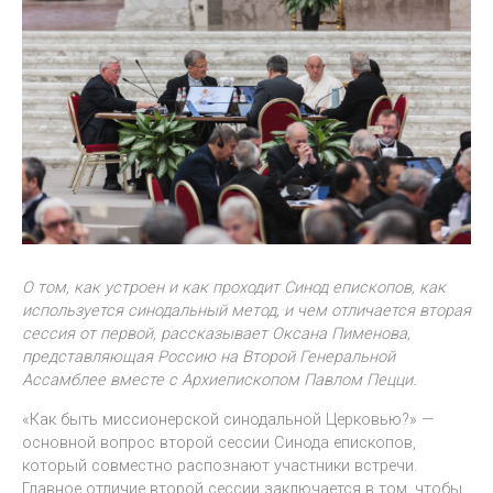
О том, как устроен и как проходит Синод епископов, как
используется синодальный метод, и чем отличается вторая
сессия от первой, рассказывает Оксана Пименова,
представляющая Россию на Второй Генеральной
Ассамблее вместе с Архиепископом Павлом Пецци.
«Как быть миссионерской синодальной Церковью?» —
основной вопрос второй сессии Синода епископов,
который совместно распознают участники встречи.
Главное отличие второй сессии заключается в том, чтобы