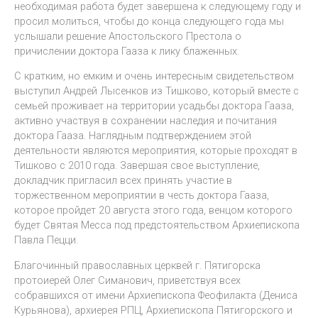
необходимая работа будет завершена к следующему году и
просил молиться, чтобы до конца следующего года мы
услышали решение Апостольского Престола о
причислении доктора Гааза к лику блаженных.
С кратким, но емким и очень интересным свидетельством
выступил Андрей Лысенков из Тишково, который вместе с
семьей проживает на территории усадьбы доктора Гааза,
активно участвуя в сохранении наследия и почитания
доктора Гааза. Наглядным подтверждением этой
деятельности являются мероприятия, которые проходят в
Тишково с 2010 года. Завершая свое выступление,
докладчик пригласил всех принять участие в
торжественном мероприятии в честь доктора Гааза,
которое пройдет 20 августа этого года, венцом которого
будет Святая Месса под предстоятельством Архиепископа
Павла Пецци.
Благочинный православных церквей г. Пятигорска
протоиерей Олег Симанович, приветствуя всех
собравшихся от имени Архиепископа Феофилакта (Дениса
Курьянова), архиерея РПЦ, Архиепископа Пятигорского и