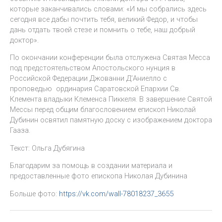
которые заканчивались словами: «И мы собрались здесь
сегодня все дабы почтить тебя, великий Федор, и чтобы
дань отдать твоей стезе и помнить о тебе, наш добрый
доктор».
По окончании конференции была отслужена Святая Месса
под предстоятельством Апостольского нунция в
Российской Федерации Джованни Д’Аниелло с
проповедью ординария Саратовской Епархии Св.
Клемента владыки Клеменса Пиккеля. В завершение Святой
Мессы перед общим благословением епископ Николай
Дубинин освятил памятную доску с изображением доктора
Гааза.
Текст: Ольга Дубягина
Благодарим за помощь в создании материала и
предоставленные фото епископа Николая Дубинина
Больше фото:
https://vk.com/wall-78018237_3655