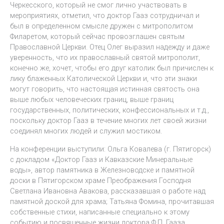
Черкесского, который не смог лично участвовать в
мероприятиях, отметил, что доктор Гааз сотрудничал и
был в определенном смысле дружен с митрополитом
Филаретом, который сейчас провозглашен святым
Православной Церкви. Отец Олег выразил надежду и даже
уверенность, что их православный святой митрополит,
конечно же, хочет, чтобы его друг католик был причислен к
лику блаженных Католической Церкви и, что эти знаки
могут говорить, что настоящая истинная святость она
выше любых человеческих границ, выше границ
государственных, политических, конфессиональных и т.д.,
поскольку доктор Гааз в течение многих лет своей жизни
соединял многих людей и служил мостиком.
На конференции выступили: Ольга Ковалева (г. Пятигорск)
с докладом «Доктор Гааз и Кавказские Минеральные
воды», автор памятника в Железноводске и памятной
доски в Пятигорском храме Преображения Господня
Светлана Ивановна Авакова, рассказавшая о работе над
памятной доской для храма; Татьяна Фомина, прочитавшая
собственные стихи, написанные специально к этому
событию и посвященные жизни доктора Ф.П. Гааза,