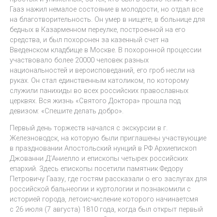
Гааз нажил немалое состояние в молодости, но отдал все
на благотворительность. Он умер в нищете, в больнице для
бедных в Казарменном переулке, построенной на его
средства, и был похоронен за казенный счет на
Введенском кладбище в Москве. В похоронной процессии
участвовало более 20000 человек разных
национальностей и вероисповеданий, его гроб несли на
руках. Он стал единственным католиком, по которому
служили панихиды во всех российских православных
церквях. Вся жизнь «Святого Доктора» прошла под
девизом: «Спешите делать добро».
Первый день торжеств начался с экскурсии в г.
Железноводск, на которую были приглашены участвующие
в праздновании Апостольский нунций в РФ Архиепископ
Джованни Д’Аниелло и епископы четырех российских
епархий. Здесь епископы посетили памятник Федору
Петровичу Гаазу, где гостям рассказали о его заслугах для
российской бальнеогии и куртологии и познакомили с
историей города, летоисчисление которого начинаетсмя
с 26 июля (7 августа) 1810 года, когда был открыт первый