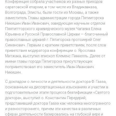
Конференция собрала участников из разных приходов
саратовской епархии, в том числе из Владикавказа,
Волгограда, Элисты, были гости из Москвы, а также
заместитель Главы администрации города Пятиигорска
Никишин Иван Иванович, заведующая научным отделом
Пяятигггорского краеведческого музея Чагаева Елена
Юрьевна и Русской Православной Церкви — благочинный
православных церквей г. Пятигорска протоиерей Олег
Симанович. Первым с кратким приветствием, после слов
приветствия модератора конференции о. Ярослава
Митжака, выступил епископ Клеменс Пиккелль. Далее от
имени главы города Пятигорска присутствующих
поприветствовал его заместитель Иван Иванович
Никишин.
С докладом о личности и деятельности доктора Ф. Гааза,
основанным на диссертационных изысканиях и участии в
подготовительном этапе процесса беатификации «Святого
доктора», выступил о. Константин Передерий,
представивший доктора Гааза как человека многогранного
и разностороннего, причем эти качества в различных
сферах деятельности базировались на глубокой вере и