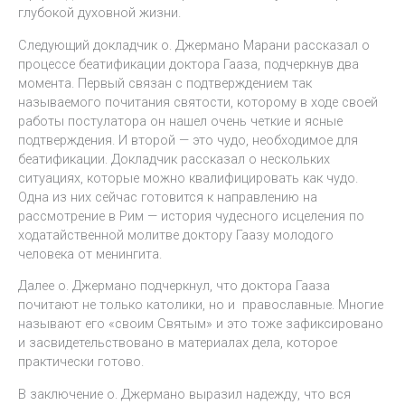
глубокой духовной жизни.
Следующий докладчик о. Джермано Марани рассказал о
процессе беатификации доктора Гааза, подчеркнув два
момента. Первый связан с подтверждением так
называемого почитания святости, которому в ходе своей
работы постулатора он нашел очень четкие и ясные
подтверждения. И второй — это чудо, необходимое для
беатификации. Докладчик рассказал о нескольких
ситуациях, которые можно квалифицировать как чудо.
Одна из них сейчас готовится к направлению на
рассмотрение в Рим — история чудесного исцеления по
ходатайственной молитве доктору Гаазу молодого
человека от менингита.
Далее о. Джермано подчеркнул, что доктора Гааза
почитают не только католики, но и православные. Многие
называют его «своим Святым» и это тоже зафиксировано
и засвидетельствовано в материалах дела, которое
практически готово.
В заключение о. Джермано выразил надежду, что вся