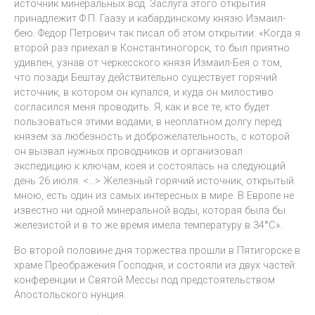
источник минеральных вод. Заслуга этого открытия
принадлежит Ф.П. Гаазу и кабардинскому князю Измаил-
бею. Федор Петрович так писал об этом открытии: «Когда я
второй раз приехал в Константиногорск, то был приятно
удивлен, узнав от черкесского князя Измаил-Бея о том,
что позади Бештау действительно существует горячий
источник, в котором он купался, и куда он милостиво
согласился меня проводить. Я, как и все те, кто будет
пользоваться этими водами, в неоплатном долгу перед
князем за любезность и доброжелательность, с которой
он вызвал нужных проводников и организовал
экспедицию к ключам, коея и состоялась на следующий
день 26 июля. <…> Железный горячий источник, открытый
мною, есть один из самых интересных в мире. В Европе не
известно ни одной минеральной воды, которая была бы
железистой и в то же время имела температуру в 34
°
С».
Во второй половине дня торжества прошли в Пятигорске в
храме Преображения Господня, и состояли из двух частей:
конференции и Святой Мессы под предстоятельством
Апостольского нунция.