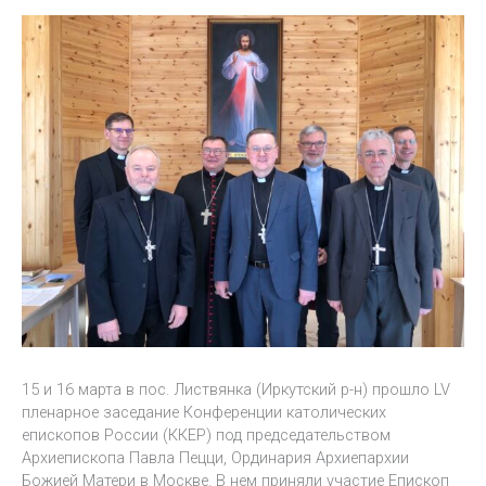
15 и 16 марта в пос. Листвянка (Иркутский р-н) прошло LV
пленарное заседание Конференции католических
епископов России (ККЕР) под председательством
Архиепископа Павла Пецци, Ординария Архиепархии
Божией Матери в Москве. В нем приняли участие Епископ