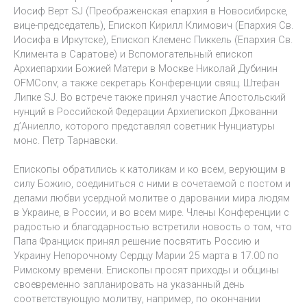
Иосиф Верт SJ (Преображенская епархия в Новосибирске,
вице-председатель), Епископ Кирилл Климович (Епархия Св.
Иосифа в Иркутске), Епископ Клеменс Пиккель (Епархия Св.
Климента в Саратове) и Вспомогательный епископ
Архиепархии Божией Матери в Москве Николай Дубинин
OFMConv, а также секретарь Конференции свящ. Штефан
Липке SJ. Во встрече также принял участие Апостольский
нунций в Российской Федерации Архиепископ Джованни
д’Аниелло, которого представлял советник Нунциатуры
монс. Петр Тарнавски.
Епископы обратились к католикам и ко всем, верующим в
силу Божию, соединиться с ними в сочетаемой с постом и
делами любви усердной молитве о даровании мира людям
в Украине, в России, и во всем мире. Члены Конференции с
радостью и благодарностью встретили новость о том, что
Папа Франциск принял решение посвятить Россию и
Украину Непорочному Сердцу Марии 25 марта в 17.00 по
Римскому времени. Епископы просят приходы и общины
своевременно запланировать на указанный день
соответствующую молитву, например, по окончании