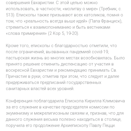
совершения Евхаристии. С этой целью можно
использовать, в частности, «молитву о мире» (Требник, с.
513). Епископы также призывают всех католиков, помня о
том, что «реальность всегда выше идей» (Папа Франциск),
стремиться к взаимопониманию и быть вестниками
«слова примирения» (2 Кор 5, 19-20).
Кроме того, епископы с благодарностью отметили, что
после ограничений, вызванных пандемией covid-19,
пастырская жизнь во многих местах возобновилась. Было
принято решение отменить диспенсацию от участия в
воскресной Евхаристии и рекомендацию принимать Св.
Причастие в руки, отметив при этом, что следует и далее
придерживаться предписаний государственных
санитарных властей всех уровней.
Конференция поблагодарила Епископа Кирилла Климовича
за его служение в качестве председателя комиссии по
экуменизму и межрелигиозным связям и, признав, что для
данного служения весьма полезно находиться в столице,
поручила его продолжение Архиепископу Павлу Пецци.