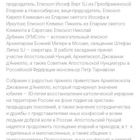
председатель; Епископ Иосиф Верт SJ из Преображенской
Епархии в Новосибирске, вице-председатель; Епископ
Кирилл Климович из Епархии святого Иосифа в
Иркутске; Епископ Клеменс Пиккель из Епархии святого
Климента в Саратове; Епископ Николай
Дубинин OFMConv – вспомогательный епископ
Архиепархии Божией Матери в Москве; священник Штефан
Липке SJ – секретарь. В работе заседания принял
участие Апостольский Нунций, Архиепископ Джованни
д’Аниелло, а также Советник Апостольской Нунциатуры в
Российской Федерации монсеньор Петр Тарнавски.
Собрание с радостью приняло приветствие Архиепископа
Джованни д’Аниелло, который подчеркнул значение
юбилея – 30-летия восстановления католической иерархии
на территории России на фоне подвигов христиан
предыдущих поколений, а также значение сотрудничества
и дружбы с представителями иных конфессий и всеми
людьми доброй воли в России. Апостольский Нунций
надеется продолжить посещение епархий и приходов, в т. ч.
отдаленных и малочисленных, а также общение с
представителями Православия, иных конфессий и религий,