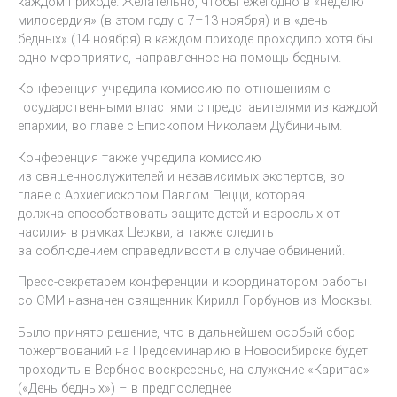
каждом приходе. Желательно, чтобы ежегодно в «неделю
милосердия» (в этом году с 7–13 ноября) и в «день
бедных» (14 ноября) в каждом приходе проходило хотя бы
одно мероприятие, направленное на помощь бедным.
Конференция учредила комиссию по отношениям с
государственными властями с представителями из каждой
епархии, во главе с Епископом Николаем Дубининым.
Конференция также учредила комиссию
из священнослужителей и независимых экспертов, во
главе с Архиепископом Павлом Пецци, которая
должна способствовать защите детей и взрослых от
насилия в рамках Церкви, а также следить
за соблюдением справедливости в случае обвинений.
Пресс-секретарем конференции и координатором работы
со СМИ назначен священник Кирилл Горбунов из Москвы.
Было принято решение, что в дальнейшем особый сбор
пожертвований на Предсеминарию в Новосибирске будет
проходить в Вербное воскресенье, на служение «Каритас»
(«День бедных») – в предпоследнее