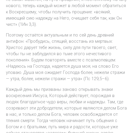
нового; теперь каждый может в любой момент обратиться
к Воскресшему, чтобы получить прощение: «всякий,
имеющий сию надежду на Него, очищает себя так, как Он
чист» (1Ин 3,3).
Поэтому остаётся актуальным и по сей день древний
антифон: «Пробудись, спящий, восстань из мертвых:
Христос дарует тебе жизнь, силу для пути твоего, свет,
чтобы ты не заблудился во тьме этого нечестивого
поколения». Будем повторять вместе с псалмопевцем:
«Надеюсь на Господа, надеется душа моя; на слово Его
уповаю. Душа моя ожидает Господа более, нежели стражи
— утра, более, нежели стражи — утра» (Пс 129,5–6).
Каждый день мы призваны заново открывать знаки
воскресения Иисуса, Который действует, порождая в
людях благодатное чудо веры, любви и надежды. Там, где
созревают эти добродетели, которые являются делом Бога
в нас, и только делом Бога, человек освобождается от
тления смерти. Тогда человек начинает путь общения с
Богом и с братьями, путь мира и радости, которые уже
сейчас становятся «залогом» будущей жизни, зарёю