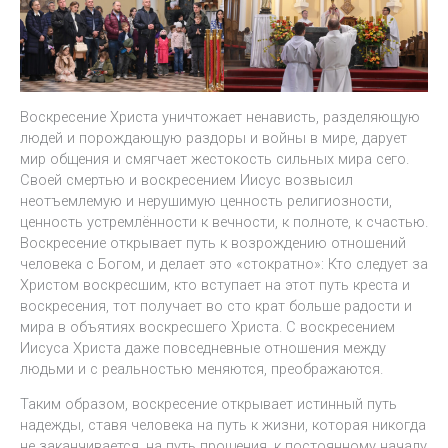
Воскресение Христа уничтожает ненависть, разделяющую
людей и порождающую раздоры и войны в мире, дарует
мир общения и смягчает жестокость сильных мира сего.
Своей смертью и воскресением Иисус возвысил
неотъемлемую и нерушимую ценность религиозности,
ценность устремлённости к вечности, к полноте, к счастью.
Воскресение открывает путь к возрождению отношений
человека с Богом, и делает это «стократно»: Кто следует за
Христом воскресшим, кто вступает на этот путь креста и
воскресения, тот получает во сто крат больше радости и
мира в объятиях воскресшего Христа. С воскресением
Иисуса Христа даже повседневные отношения между
людьми и с реальностью меняются, преображаются.
Таким образом, воскресение открывает истинный путь
надежды, ставя человека на путь к жизни, которая никогда
не заканчивается, на путь прощения, к постоянному началу