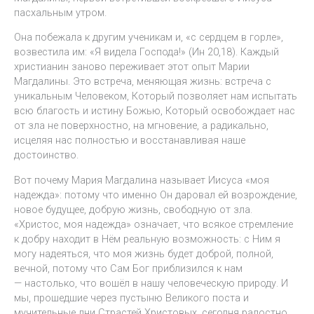
пасхальным утром.
Она побежала к другим ученикам и, «с сердцем в горле»,
возвестила им: «Я видела Господа!» (Ин 20,18). Каждый
христианин заново переживает этот опыт Марии
Магдалины. Это встреча, меняющая жизнь: встреча с
уникальным Человеком, Который позволяет нам испытать
всю благость и истину Божью, Который освобождает нас
от зла ​​не поверхностно, на мгновение, а радикально,
исцеляя нас полностью и восстанавливая наше
достоинство.
Вот почему Мария Магдалина называет Иисуса «моя
надежда»: потому что именно Он даровал ей возрождение,
новое будущее, добрую жизнь, свободную от зла.
«Христос, моя надежда» означает, что всякое стремление
к добру находит в Нём реальную возможность: с Ним я
могу надеяться, что моя жизнь будет доброй, полной,
вечной, потому что Сам Бог приблизился к нам
— настолько, что вошёл в нашу человеческую природу. И
мы, прошедшие через пустыню Великого поста и
мучительные дни Страстей Христовых, сегодня радостно