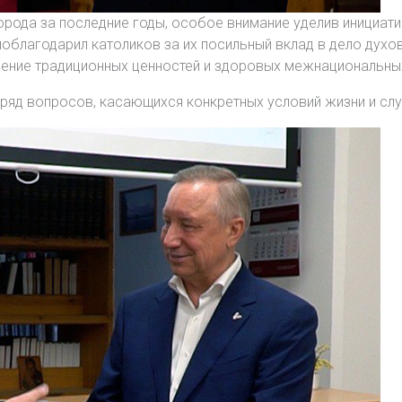
рода за последние годы, особое внимание уделив инициати
поблагодарил католиков за их посильный вклад в дело духо
ение традиционных ценностей и здоровых межнациональн
ряд вопросов, касающихся конкретных условий жизни и слу