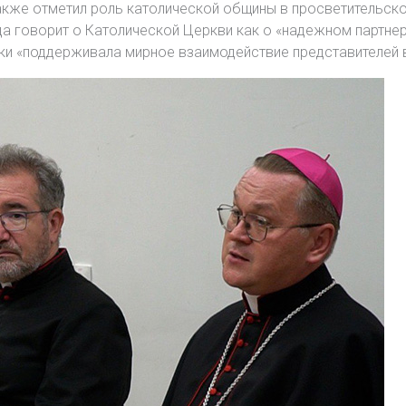
акже отметил роль католической общины в просветительск
а говорит о Католической Церкви как о «надежном партне
и «поддерживала мирное взаимодействие представителей вс