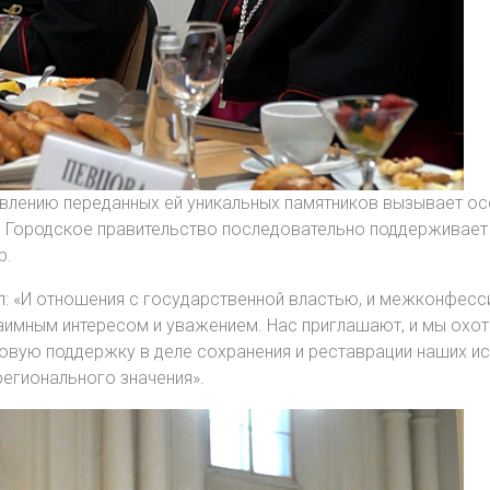
влению переданных ей уникальных памятников вызывает ос
. Городское правительство последовательно поддерживает
р.
л: «И отношения с государственной властью, и межконфес
аимным интересом и уважением. Нас приглашают, и мы охо
овую поддержку в деле сохранения и реставрации наших ис
егионального значения».