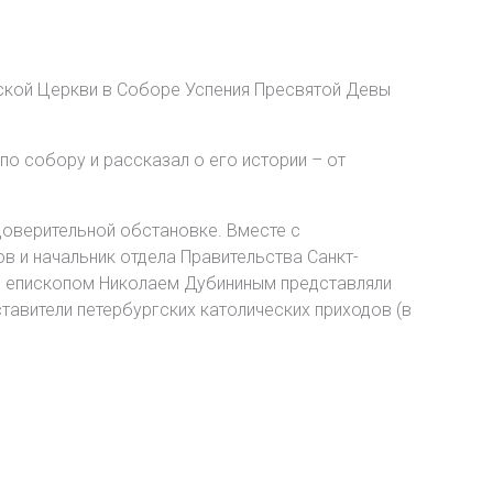
еской Церкви в Соборе Успения Пресвятой Девы
по собору и рассказал о его истории – от
доверительной обстановке. Вместе с
в и начальник отдела Правительства Санкт-
с епископом Николаем Дубининым представляли
авители петербургских католических приходов (в