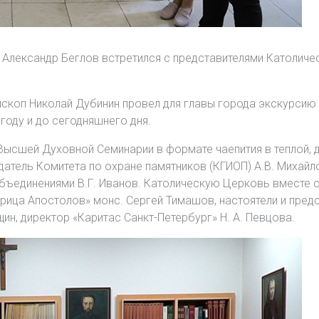
га Александр Беглов встретился с представителями Католич
ископ Николай Дубинин провел для главы города экскурсию 
году и до сегодняшнего дня.
Высшей Духовной Семинарии в формате чаепития в теплой, 
атель Комитета по охране памятников (КГИОП) А.В. Михайло
бъединениями В.Г. Иванов. Католическую Церковь вместе 
ца Апостолов» монс. Сергей Тимашов, настоятели и предст
ин, директор «Каритас Санкт-Петербург» Н. А. Певцова.