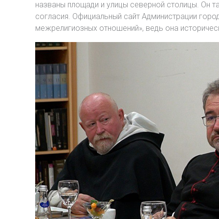
названы площади и улицы северной столицы. Он т
согласия. Официальный сайт Администрации город
межрелигиозных отношений», ведь она историческ