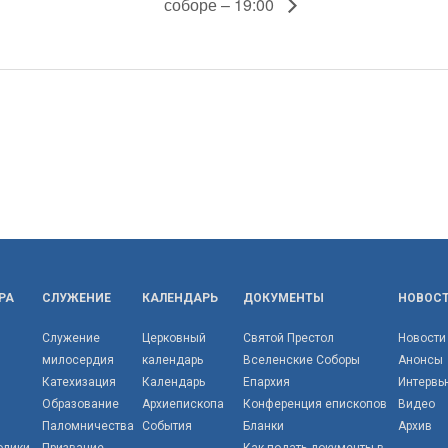
соборе – 19:00
РА
СЛУЖЕНИЕ
КАЛЕНДАРЬ
ДОКУМЕНТЫ
НОВОС
Служение
Церковный
Святой Престол
Новости
милосердия
календарь
Вселенские Соборы
Анонсы
Катехизация
Календарь
Епархия
Интервь
Образование
Архиепископа
Конференция епископов
Видео
Паломничества
События
Бланки
Архив
олики
Призвание
Как подать документы в