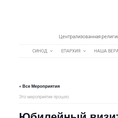
Перейти
к
содержимому
Централизованная религи
СИНОД
ЕПАРХИЯ
НАША ВЕР
« Все Мероприятия
Это мероприятие прошло.
Юбилейный визит