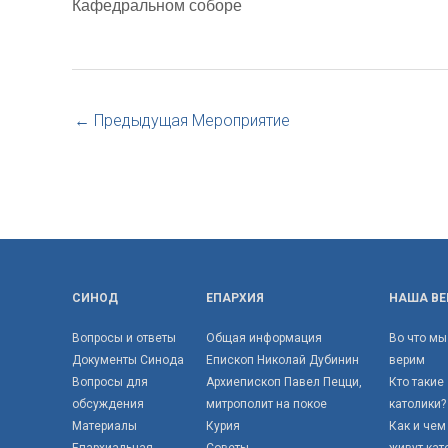
Кафедральном соборе
←
Предыдущая Мероприятие
СИНОД
ЕПАРХИЯ
НАША ВЕ
Вопросы и ответы
Общая информация
Во что мы
Документы Синода
Епископ Николай Дубинин
верим
Вопросы для
Архиепископ Павел Пецци,
Кто такие
обсуждения
митрополит на покое
католики?
Материалы
Курия
Как и чем
Епархиальная
Советы
живут кат