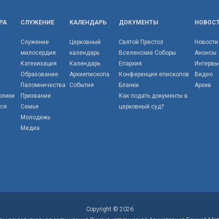
РА
СЛУЖЕНИЕ
КАЛЕНДАРЬ
ДОКУМЕНТЫ
НОВОС
Служение
Церковный
Святой Престол
Новости
милосердия
календарь
Вселенские Соборы
Анонсы
Катехизация
Календарь
Епархия
Интервь
Образование
Архиепископа
Конференция епископов
Видео
Паломничества
События
Бланки
Архив
олики
Призвание
Как подать документы в
тся
Семья
церковный суд?
Молодежь
Медиа
Copyright © 2026