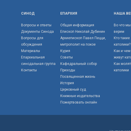
СИНОД
ЕПАРХИЯ
НАША ВЕ
Вопросы и ответы
Общая информация
Во что мы
Документы Синода
Епископ Николай Дубинин
верим
Вопросы для
Архиепископ Павел Пецци,
Кто такие
обсуждения
митрополит на покое
католики?
Материалы
Курия
Как и чем
Епархиальная
Советы
живут кат
синодальная группа
Кафедральный собор
Как моля
Контакты
Приходы
католики
Посвященная жизнь
История
Церковный суд
Книжные издательства
Пожертвовать онлайн