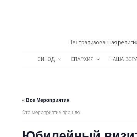
Перейти
к
содержимому
Централизованная религи
СИНОД
ЕПАРХИЯ
НАША ВЕР
« Все Мероприятия
Это мероприятие прошло.
Юбилейный визит