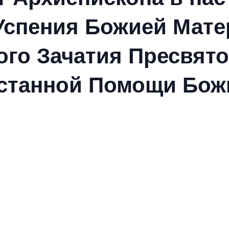
Успения Божией Матер
ого Зачатия Пресвят
устанной Помощи Бож