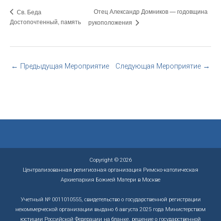
Отец Александр Домников — годовщина
Св. Беда
Достопочтенный, память
рукоположения
←
Предыдущая Мероприятие
Следующая Мероприятие
→
Copyright © 2026
Централизованная религиозная организация Римско-католическая
Архиепархия Божией Матери в Москве
Учетный № 0011010555, свидетельство о государственной регистрации
некоммерческой организации выдано 6 августа 2025 года Министерством
юстиции Российской Федерации на бланке, решение о государственной