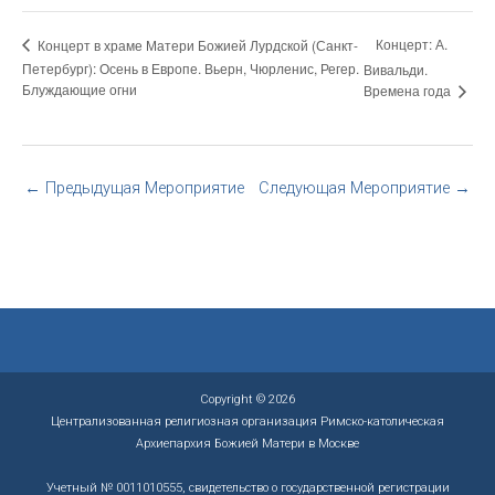
Концерт: А.
Концерт в храме Матери Божией Лурдской (Санкт-
Петербург): Осень в Европе. Вьерн, Чюрленис, Регер.
Вивальди.
Блуждающие огни
Времена года
←
Предыдущая Мероприятие
Следующая Мероприятие
→
Copyright © 2026
Централизованная религиозная организация Римско-католическая
Архиепархия Божией Матери в Москве
Учетный № 0011010555, свидетельство о государственной регистрации