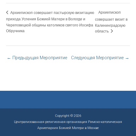
Архиепископ
Архиепископ совершает пастырскую визитацию
прихода Успения Божией Матери в Вологде и
совершает визит в
Череповецкой общины католиков святого Иосифа
Калининградскую
Обручника
область
←
Предыдущая Мероприятие
Следующая Мероприятие
→
Copyright © 2026
Централизованная религиозная организация Римско-католическая
Архиепархия Божией Матери в Москве