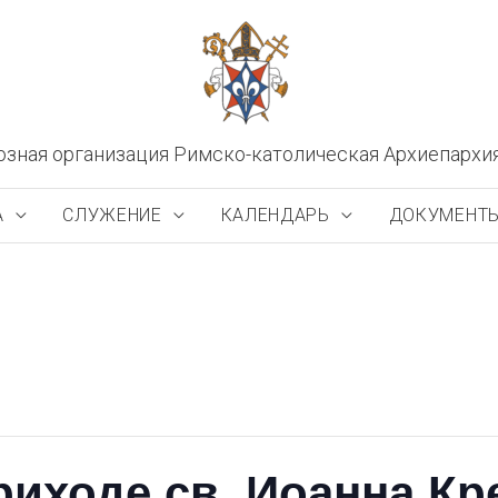
озная организация Римско-католическая Архиепархи
А
СЛУЖЕНИЕ
КАЛЕНДАРЬ
ДОКУМЕНТ
риходе св. Иоанна Кр