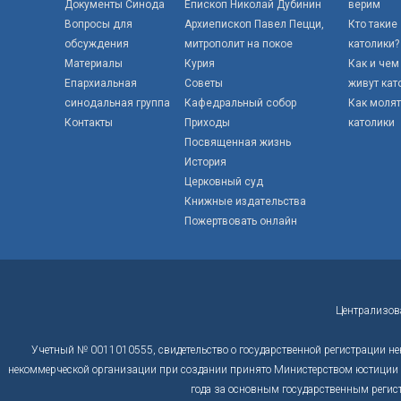
Документы Синода
Епископ Николай Дубинин
верим
Вопросы для
Архиепископ Павел Пецци,
Кто такие
обсуждения
митрополит на покое
католики?
Материалы
Курия
Как и чем
Епархиальная
Советы
живут кат
синодальная группа
Кафедральный собор
Как моля
Контакты
Приходы
католики
Посвященная жизнь
История
Церковный суд
Книжные издательства
Пожертвовать онлайн
Централизов
Учетный № 0011010555, свидетельство о государственной регистрации не
некоммерческой организации при создании принято Министерством юстиции Р
года за основным государственным регис