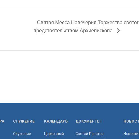
Святая Месса Навечерия Торжества свято
предстоятельством Архиепископа
РА
СЛУЖЕНИЕ
КАЛЕНДАРЬ
ДОКУМЕНТЫ
НОВОС
Служение
Церковный
Святой Престол
Новости