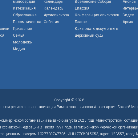
милосердия
календарь
Вселенские Соборы
Анонсы
Катехизация
Календарь
Епархия
Интервь
Образование
Архиепископа
Конференция епископов
Видео
Паломничества
События
Бланки
Архив
олики
Призвание
Как подать документы в
тся
Семья
церковный суд?
Молодежь
Медиа
Copyright © 2026
анная религиозная организация Римско-католическая Архиепархия Божией Мат
коммерческой организации выдано 6 августа 2025 года Министерством юстиции 
оссийской Федерации 31 июля 1991 года, запись о некоммерческой организации
трационным номером 1027739747705, ИНН 7708015053, адрес: 123557, город Моск