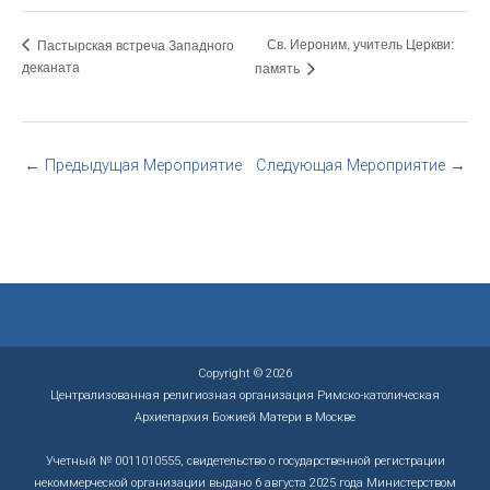
Св. Иероним, учитель Церкви:
Пастырская встреча Западного
деканата
память
←
Предыдущая Мероприятие
Следующая Мероприятие
→
Copyright © 2026
Централизованная религиозная организация Римско-католическая
Архиепархия Божией Матери в Москве
Учетный № 0011010555, свидетельство о государственной регистрации
некоммерческой организации выдано 6 августа 2025 года Министерством