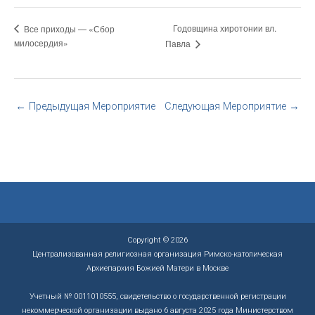
Годовщина хиротонии вл.
Все приходы — «Сбор
милосердия»
Павла
←
Предыдущая Мероприятие
Следующая Мероприятие
→
Copyright © 2026
Централизованная религиозная организация Римско-католическая
Архиепархия Божией Матери в Москве
Учетный № 0011010555, свидетельство о государственной регистрации
некоммерческой организации выдано 6 августа 2025 года Министерством