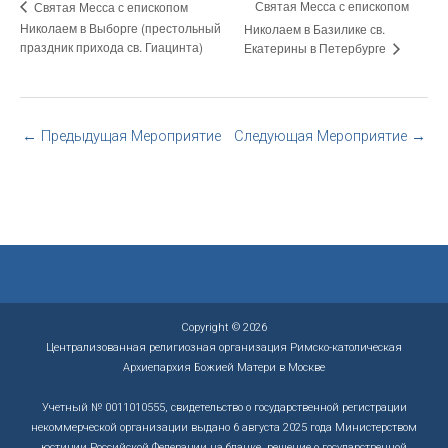
Святая Месса с епископом
Святая Месса с епископом
Николаем в Выборге (престольный
Николаем в Базилике св.
праздник прихода св. Гиацинта)
Екатерины в Петербурге
←
Предыдущая Мероприятие
Следующая Мероприятие
→
Copyright © 2026
Централизованная религиозная организация Римско-католическая
Архиепархия Божией Матери в Москве
Учетный № 0011010555, свидетельство о государственной регистрации
некоммерческой организации выдано 6 августа 2025 года Министерством
юстиции Российской Федерации на бланке, решение о государственной