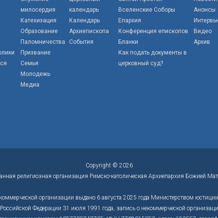
милосердия
календарь
Вселенские Соборы
Анонсы
Катехизация
Календарь
Епархия
Интервь
Образование
Архиепископа
Конференция епископов
Видео
Паломничества
События
Бланки
Архив
олики
Призвание
Как подать документы в
тся
Семья
церковный суд?
Молодежь
Медиа
Copyright © 2026
анная религиозная организация Римско-католическая Архиепархия Божией Мат
коммерческой организации выдано 6 августа 2025 года Министерством юстиции 
оссийской Федерации 31 июля 1991 года, запись о некоммерческой организации