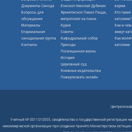
Документы Синода
Епископ Николай Дубинин
верим
Вопросы для
Архиепископ Павел Пецци,
Кто такие
обсуждения
митрополит на покое
католики?
Материалы
Курия
Как и чем
Епархиальная
Советы
живут кат
синодальная группа
Кафедральный собор
Как моля
Контакты
Приходы
католики
Посвященная жизнь
История
Церковный суд
Книжные издательства
Пожертвовать онлайн
Централизов
Учетный № 0011010555, свидетельство о государственной регистрации не
некоммерческой организации при создании принято Министерством юстиции Р