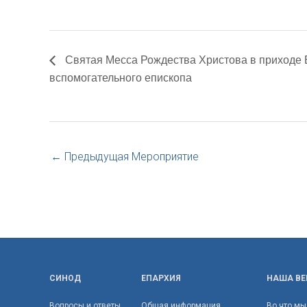
Святая Месса Рождества Христова в приходе 
вспомогательного епископа
←
Предыдущая Мероприятие
СИНОД
ЕПАРХИЯ
НАША ВЕ
Вопросы и ответы
Общая информация
Во что мы