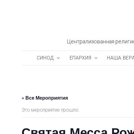
Перейти
к
содержимому
Централизованная религи
СИНОД
ЕПАРХИЯ
НАША ВЕР
« Все Мероприятия
Это мероприятие прошло.
Святая Месса Рож