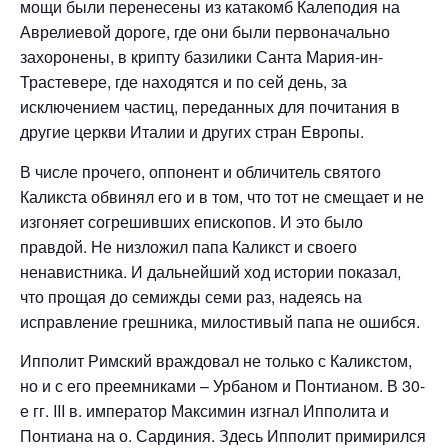
мощи были перенесены из катакомб Калеподия на
Аврелиевой дороге, где они были первоначально
захоронены, в крипту базилики Санта Мария-ин-
Трастевере, где находятся и по сей день, за
исключением частиц, переданных для почитания в
другие церкви Италии и других стран Европы.
В числе прочего, оппонент и обличитель святого
Каликста обвинял его и в том, что тот не смещает и не
изгоняет согрешивших епископов. И это было
правдой. Не низложил папа Каликст и своего
ненавистника. И дальнейший ход истории показал,
что прощая до семижды семи раз, надеясь на
исправление грешника, милостивый папа не ошибся.
Ипполит Римский враждовал не только с Каликстом,
но и с его преемниками – Урбаном и Понтианом. В 30-
е гг. III в. император Максимин изгнал Ипполита и
Понтиана на о. Сардиния. Здесь Ипполит примирился