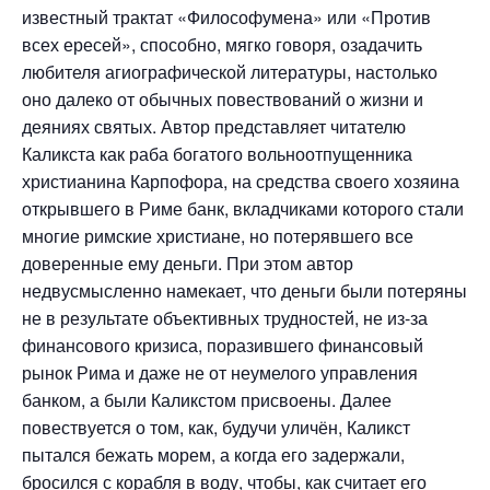
известный трактат «Философумена» или «Против
всех ересей», способно, мягко говоря, озадачить
любителя агиографической литературы, настолько
оно далеко от обычных повествований о жизни и
деяниях святых. Автор представляет читателю
Каликста как раба богатого вольноотпущенника
христианина Карпофора, на средства своего хозяина
открывшего в Риме банк, вкладчиками которого стали
многие римские христиане, но потерявшего все
доверенные ему деньги. При этом автор
недвусмысленно намекает, что деньги были потеряны
не в результате объективных трудностей, не из-за
финансового кризиса, поразившего финансовый
рынок Рима и даже не от неумелого управления
банком, а были Каликстом присвоены. Далее
повествуется о том, как, будучи уличён, Каликст
пытался бежать морем, а когда его задержали,
бросился с корабля в воду, чтобы, как считает его