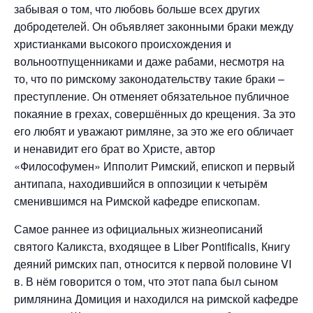
забывая о том, что любовь больше всех других
добродетелей. Он объявляет законными браки между
христианками высокого происхождения и
вольноотпущенниками и даже рабами, несмотря на
то, что по римскому законодательству такие браки –
преступление. Он отменяет обязательное публичное
покаяние в грехах, совершённых до крещения. За это
его любят и уважают римляне, за это же его обличает
и ненавидит его брат во Христе, автор
«Философумен» Ипполит Римский, епископ и первый
антипапа, находившийся в оппозиции к четырём
сменившимся на Римской кафедре епископам.
Самое раннее из официальных жизнеописаний
святого Каликста, входящее в Liber Pontificalis, Книгу
деяний римских пап, относится к первой половине VI
в. В нём говорится о том, что этот папа был сыном
римлянина Домиция и находился на римской кафедре