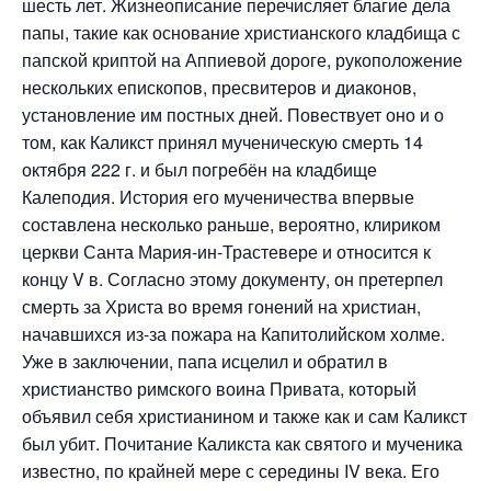
шесть лет. Жизнеописание перечисляет благие дела
папы, такие как основание христианского кладбища с
папской криптой на Аппиевой дороге, рукоположение
нескольких епископов, пресвитеров и диаконов,
установление им постных дней. Повествует оно и о
том, как Каликст принял мученическую смерть 14
октября 222 г. и был погребён на кладбище
Калеподия. История его мученичества впервые
составлена несколько раньше, вероятно, клириком
церкви Санта Мария-ин-Трастевере и относится к
концу V в. Согласно этому документу, он претерпел
смерть за Христа во время гонений на христиан,
начавшихся из-за пожара на Капитолийском холме.
Уже в заключении, папа исцелил и обратил в
христианство римского воина Привата, который
объявил себя христианином и также как и сам Каликст
был убит. Почитание Каликста как святого и мученика
известно, по крайней мере с середины IV века. Его