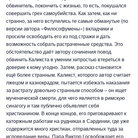
обвинитель, покончить с жизнью, то есть, покушался
совершить грех самоубийства. Как затем, как ни
странно, за него вступились те самые обманутые (по
версии автора «Философумены») вкладчики и
просили освободить его из под стражи и дать
возможность собрать растраченные средства. Это
обстоятельство даёт автору сочинения повод
обвинить Каликста в умении хитростью втереться в
доверие к кому угодно. Затем, рассказ становится
ещё более странным. Каликст, которого автор считает
лжецом и казнокрадом, пытается избежать наказания
за растрату довольно странным способом – он ищет
мученической смерти, для чего является в римскую
синагогу и там публично объявляет себя
христианином. В конце концов, его приговаривают к
каторжным работам на рудниках в Сардинии, где уже
содержится много христиан, отправленных туда за
исповедание веры. Папа Виктор I освобождает его