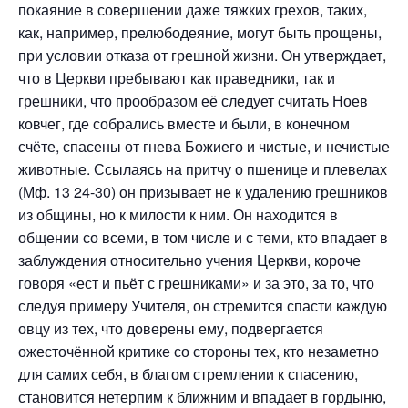
покаяние в совершении даже тяжких грехов, таких,
как, например, прелюбодеяние, могут быть прощены,
при условии отказа от грешной жизни. Он утверждает,
что в Церкви пребывают как праведники, так и
грешники, что прообразом её следует считать Ноев
ковчег, где собрались вместе и были, в конечном
счёте, спасены от гнева Божиего и чистые, и нечистые
животные. Ссылаясь на притчу о пшенице и плевелах
(Мф. 13 24-30) он призывает не к удалению грешников
из общины, но к милости к ним. Он находится в
общении со всеми, в том числе и с теми, кто впадает в
заблуждения относительно учения Церкви, короче
говоря «ест и пьёт с грешниками» и за это, за то, что
следуя примеру Учителя, он стремится спасти каждую
овцу из тех, что доверены ему, подвергается
ожесточённой критике со стороны тех, кто незаметно
для самих себя, в благом стремлении к спасению,
становится нетерпим к ближним и впадает в гордыню,