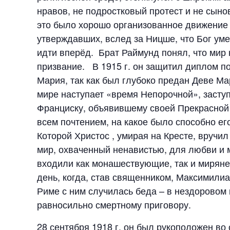
нравов, не подростковый протест и не сыно
это было хорошо организованное движение 
утверждавших, вслед за Ницше, что Бог уме
идти вперёд. Брат Раймунд понял, что мир 
призвание. В 1915 г. он защитил диплом п
Мария, так как был глубоко предан Деве Ма
мире наступает «время Непорочной», заступ
Франциску, объявившему своей Прекрасной 
всем почтением, на какое было способно ег
Которой Христос , умирая на Кресте, вручи
мир, охваченный ненавистью, для любви и 
входили как монашествующие, так и миряне,
день, когда, став священником, Максимилиа
Риме с ним случилась беда – в нездоровом 
равносильно смертному приговору.
28 сентября 1918 г. он был рукоположен во