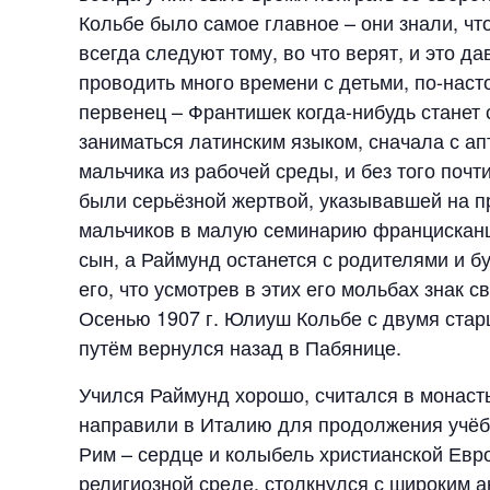
Кольбе было самое главное – они знали, что
всегда следуют тому, во что верят, и это 
проводить много времени с детьми, по-нас
первенец – Франтишек когда-нибудь станет
заниматься латинским языком, сначала с а
мальчика из рабочей среды, и без того поч
были серьёзной жертвой, указывавшей на пр
мальчиков в малую семинарию францисканц
сын, а Раймунд останется с родителями и б
его, что усмотрев в этих его мольбах знак 
Осенью 1907 г. Юлиуш Кольбе с двумя старш
путём вернулся назад в Пабянице.
Учился Раймунд хорошо, считался в монасты
направили в Италию для продолжения учёб
Рим – сердце и колыбель христианской Евро
религиозной среде, столкнулся с широким 