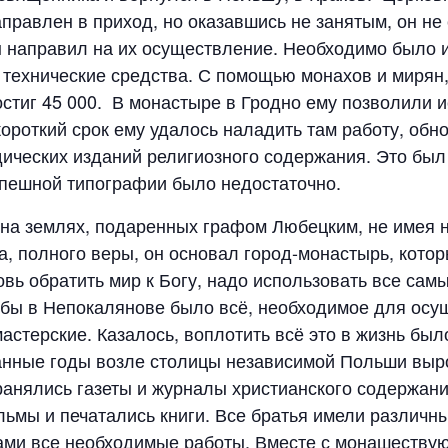
равлен в приход, но оказавшись не занятым, он не 
он направил на их осуществление. Необходимо было
технические средства. С помощью монахов и мирян,
остиг 45 000. В монастыре в Гродно ему позволили 
ороткий срок ему удалось наладить там работу, обн
дических изданий религиозного содержания. Это был 
успешной типографии было недостаточно.
, на землях, подаренных графом Любецким, не имея 
а, полного веры, он основал город-монастырь, кото
овь обратить мир к Богу, надо использовать все сам
чтобы в Непокалянове было всё, необходимое для осу
стерские. Казалось, воплотить всё это в жизнь было
анные годы возле столицы независимой Польши выро
анялись газеты и журналы христианского содержан
ьмы и печатались книги. Все братья имели различн
ами все необходимые работы. Вместе с монашеству