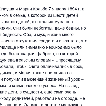
лиуша и Марии Кольбе 7 января 1894 г. в
ком в семье, в которой из шести детей
ырастив детей, с согласия мужа она
иями. Они были небогаты, даже бедны, но
 бедность. Оба, и муж, и жена много
 из-за отсутствия средств и из-за того, что
е училище или гимназию необходимо было
 где была ткацкая фабрика, на которой
ледуя евангельским словам «…просящему
бовала, чтобы счета оплачивались в срок,
одимое, и Мария также поступила на
они получили важнейший жизненный урок –
мье и коммерческого успеха. На взгляд
шие дети, в сущности, ещё сами очень
иходу родителей, работали на огороде. Не
бязанности. Однако, в детстве мальчиков