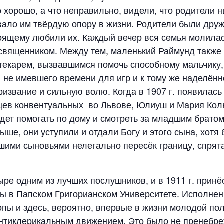
 хорошо, а что неправильно, видели, что родители н
давало им твёрдую опору в жизни. Родители были дру
тоящему любили их. Каждый вечер вся семья молилас
 священником. Между тем, маленький Раймунд также
птекарем, вызвавшимся помочь способному мальчику
ти не имевшего времени для игр и к тому же наделён
извание и сильную волю. Когда в 1907 г. появилась
ев конвентуальных во Львове, Юлиуш и Мария Коль
удет помогать по дому и смотреть за младшим братом
свыше, они уступили и отдали Богу и этого сына, хот
ими сыновьями нелегально пересёк границу, спрятав
ре одним из лучших послушников, и в 1911 г. принёс
ы в Папском Григорианском Университете. Исполне
пы и здесь, вероятно, впервые в жизни молодой по
антиклерикальным движением. Это было не пренебре