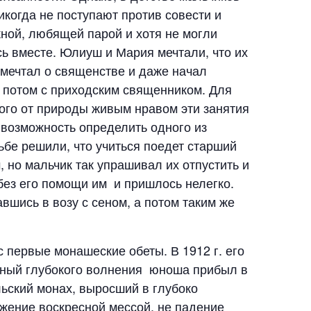
икогда не поступают против совести и
жной, любящей парой и хотя не могли
ь вместе. Юлиуш и Мария мечтали, что их
 мечтал о священстве и даже начал
, потом с приходским священником. Для
ного от природы живым нравом эти занятия
 возможность определить одного из
бе решили, что учиться поедет старший
, но мальчик так упрашивал их отпустить и
я без его помощи им и пришлось нелегко.
шись в возу с сеном, а потом таким же
 первые монашеские обеты. В 1912 г. его
нный глубокого волнения юноша прибыл в
льский монах, выросший в глубоко
жение воскресной мессой, не падение