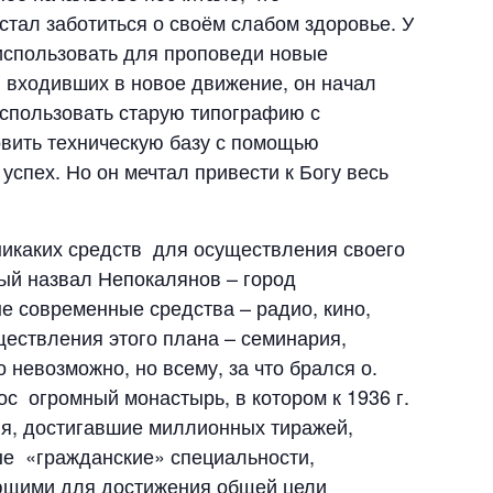
стал заботиться о своём слабом здоровье. У
 использовать для проповеди новые
 входивших в новое движение, он начал
использовать старую типографию с
овить техническую базу с помощью
успех. Но он мечтал привести к Богу весь
никаких средств для осуществления своего
рый назвал Непокалянов – город
ые современные средства – радио, кино,
ществления этого плана – семинария,
 невозможно, но всему, за что брался о.
с огромный монастырь, в котором к 1936 г.
ия, достигавшие миллионных тиражей,
ые «гражданские» специальности,
ющими для достижения общей цели