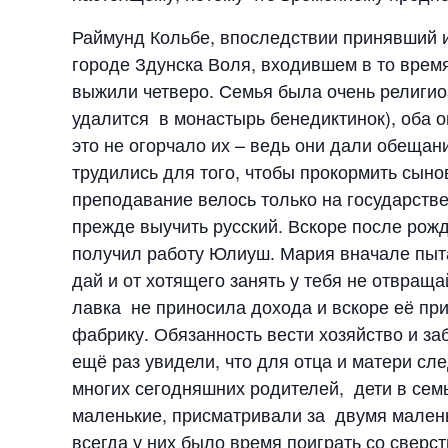
Раймунд Кольбе, впоследствии принявший и
городе Здунска Воля, входившем в то время
выжили четверо. Семья была очень религиоз
удалится в монастырь бенедиктинок), оба
это не огорчало их – ведь они дали обещан
трудились для того, чтобы прокормить сынов
преподавание велось только на государств
прежде выучить русский. Вскоре после рожд
получил работу Юлиуш. Мария вначале пыта
дай и от хотящего занять у тебя не отвраща
лавка не приносила дохода и вскоре её при
фабрику. Обязанность вести хозяйство и з
ещё раз увидели, что для отца и матери сл
многих сегодняшних родителей, дети в семь
маленькие, присматривали за двумя маленьк
всегда у них было время поиграть со сверс