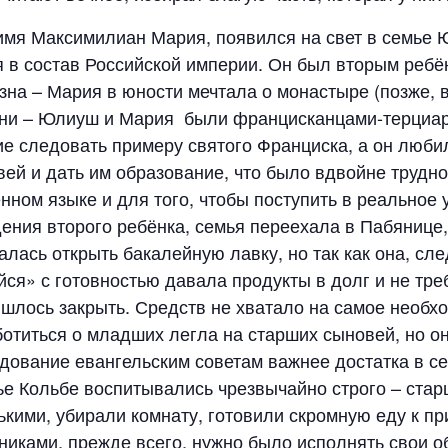
мя Максимилиан Мария, появился на свет в семье Ю
 в состав Российской империи. Он был вторым ребён
на – Мария в юности мечтала о монастыре (позже, в
 они – Юлиуш и Мария были францисканцами-терциар
ие следовать примеру святого Франциска, а он любил
ей и дать им образование, что было вдвойне трудно –
енном языке и для того, чтобы поступить в реально
ения второго ребёнка, семья переехала в Пабянице,
лась открыть бакалейную лавку, но так как она, с
йся» с готовностью давала продукты в долг и не тре
шлось закрыть. Средств не хватало на самое необх
аботиться о младших легла на старших сыновей, но 
едование евангельским советам важнее достатка в се
е Кольбе воспитывались чрезвычайно строго – стар
ими, убирали комнату, готовили скромную еду к пр
тниками, прежде всего, нужно было исполнять свои о