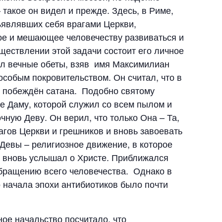
 такое он видел и прежде. Здесь, в Риме,
ъявлявших себя врагами Церкви,
лое и мешающее человечеству развиваться и
ществлении этой задачи состоит его личное
нял вечные обеты, взяв имя Максимилиан
особым покровительством. Он считал, что в
и, побеждён сатана. Подобно святому
е Даму, которой служил со всем пылом и
ную Деву. Он верил, что только Она – Та,
рагов Церкви и грешников и вновь завоевать
Девы – религиозное движение, в которое
ир вновь услышал о Христе. Приближался
обращению всего человечества. Однако в
о начала эпохи антибиотиков было почти
ное начальство посчитало, что