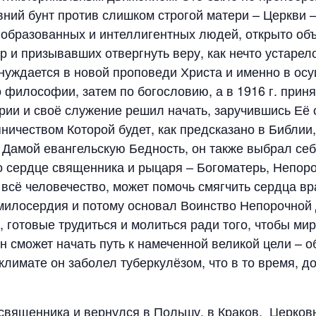
вний бунт против слишком строгой матери – Церкви –
образованных и интеллигентных людей, открыто об
р и призывавших отвергнуть веру, как нечто устаре
нуждается в новой проповеди Христа и именно в осу
о философии, затем по богословию, а в 1916 г. при
рии и своё служение решил начать, заручившись Её 
ничеством Которой будет, как предсказано в Библи
Дамой евангельскую Бедность, он также выбрал себ
о сердце священника и рыцаря – Богоматерь, Непороч
л всё человечество, может помочь смягчить сердца в
милосердия и потому основал Воинство Непорочной 
 готовые трудиться и молиться ради того, чтобы м
н сможет начать путь к намеченной великой цели – 
климате он заболел туберкулёзом, что в то время, д
 священника и вернулся в Польшу, в Краков. Церков