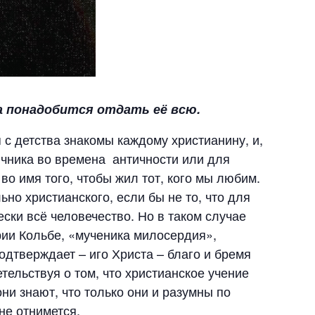
а понадобится отдать её всю.
 с детства знакомы каждому христианину, и,
зычника во времена античности или для
о имя того, чтобы жил тот, кого мы любим.
но христианского, если бы не то, что для
ески всё человечество. Но в таком случае
рии Кольбе, «мученика милосердия»,
одтверждает – иго Христа – благо и бремя
тельствуя о том, что христианское учение
они знают, что только они и разумны по
не отнимется.