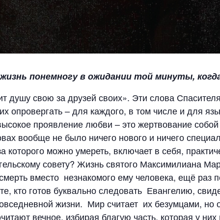
жизнь понемногу в ожидании той минуты, когд
ит душу свою за друзей своих». Эти слова Спасителя
 их опровергать – для каждого, в том числе и для я
высокое проявление любви – это жертвование собой в
вах вообще не было ничего нового и ничего специаль
а которого можно умереть, включает в себя, практич
гельскому совету? Жизнь святого Максимилиана Ма
мерть вместо незнакомого ему человека, ещё раз п
 те, кто готов буквально следовать Евангелию, свиде
 повседневной жизни. Мир считает их безумцами, но 
итают вечное, избирая благую часть, которая у них 